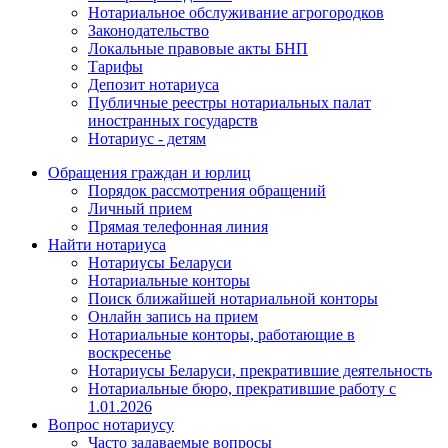
Нотариальное обслуживание агрогородков
Законодательство
Локальные правовые акты БНП
Тарифы
Депозит нотариуса
Публичные реестры нотариальных палат
иностранных государств
Нотариус - детям
Обращения граждан и юрлиц
Порядок рассмотрения обращений
Личный прием
Прямая телефонная линия
Найти нотариуса
Нотариусы Беларуси
Нотариальные конторы
Поиск ближайшей нотариальной конторы
Онлайн запись на прием
Нотариальные конторы, работающие в
воскресенье
Нотариусы Беларуси, прекратившие деятельность
Нотариальные бюро, прекратившие работу с
1.01.2026
Вопрос нотариусу
Часто задаваемые вопросы