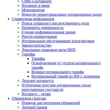
СМИ о нотариате
Нотариат в мире
Мероприятия
Новости территориальных нотариальных палат
Справочная информация
Поиск открытого наследственного дела
Проверить доверенность
Единая информационная линия
Реестр переводчиков
Нотариальное обслуживание агрогородков
Законодательство
Локальные правовые акты БНП
Тарифы
Тарифы
Освобождение от уплаты нотариального
тарифа
Возврат нотариального тарифа
Нотариальный тариф по ИН с должника
Депозит нотариуса
Публичные реестры нотариальных палат
иностранных государств
Нотариус - детям
Обращения граждан
Порядок рассмотрения обращений
Личный прием