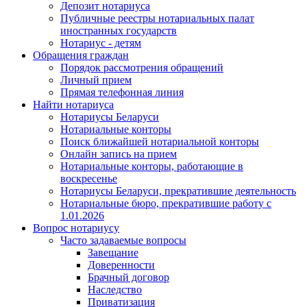
Депозит нотариуса
Публичные реестры нотариальных палат
иностранных государств
Нотариус - детям
Обращения граждан
Порядок рассмотрения обращений
Личный прием
Прямая телефонная линия
Найти нотариуса
Нотариусы Беларуси
Нотариальные конторы
Поиск ближайшей нотариальной конторы
Онлайн запись на прием
Нотариальные конторы, работающие в
воскресенье
Нотариусы Беларуси, прекратившие деятельность
Нотариальные бюро, прекратившие работу с
1.01.2026
Вопрос нотариусу
Часто задаваемые вопросы
Завещание
Доверенности
Брачный договор
Наследство
Приватизация