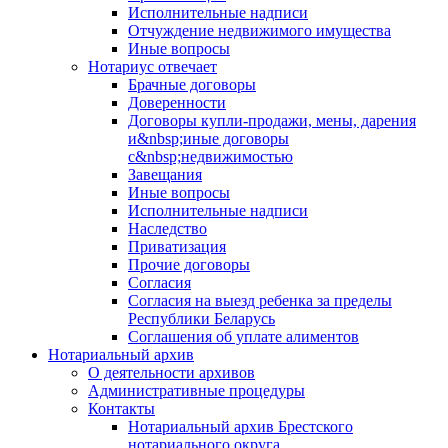
Исполнительные надписи
Отчуждение недвижимого имущества
Иные вопросы
Нотариус отвечает
Брачные договоры
Доверенности
Договоры купли-продажи, мены, дарения
и&nbsp;иные договоры
с&nbsp;недвижимостью
Завещания
Иные вопросы
Исполнительные надписи
Наследство
Приватизация
Прочие договоры
Согласия
Согласия на выезд ребенка за пределы
Республики Беларусь
Соглашения об уплате алиментов
Нотариальный архив
О деятельности архивов
Административные процедуры
Контакты
Нотариальный архив Брестского
нотариального округа