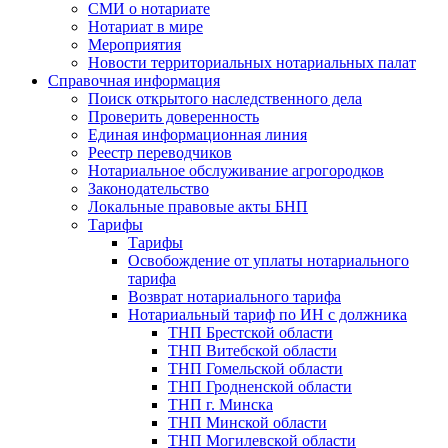
СМИ о нотариате
Нотариат в мире
Мероприятия
Новости территориальных нотариальных палат
Справочная информация
Поиск открытого наследственного дела
Проверить доверенность
Единая информационная линия
Реестр переводчиков
Нотариальное обслуживание агрогородков
Законодательство
Локальные правовые акты БНП
Тарифы
Тарифы
Освобождение от уплаты нотариального
тарифа
Возврат нотариального тарифа
Нотариальный тариф по ИН с должника
ТНП Брестской области
ТНП Витебской области
ТНП Гомельской области
ТНП Гродненской области
ТНП г. Минска
ТНП Минской области
ТНП Могилевской области