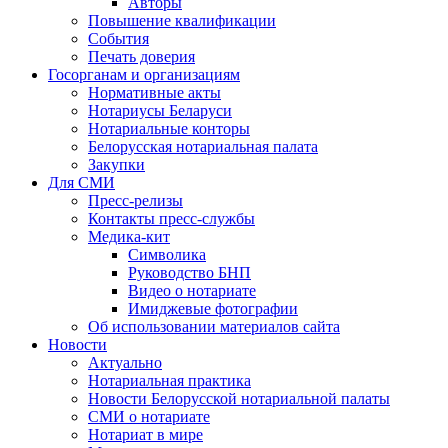
Авторы
Повышение квалификации
События
Печать доверия
Госорганам и организациям
Нормативные акты
Нотариусы Беларуси
Нотариальные конторы
Белорусская нотариальная палата
Закупки
Для СМИ
Пресс-релизы
Контакты пресс-службы
Медика-кит
Символика
Руководство БНП
Видео о нотариате
Имиджевые фотографии
Об использовании материалов сайта
Новости
Актуально
Нотариальная практика
Новости Белорусской нотариальной палаты
СМИ о нотариате
Нотариат в мире