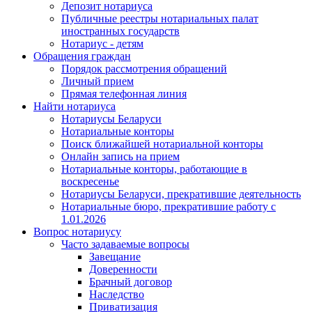
Депозит нотариуса
Публичные реестры нотариальных палат
иностранных государств
Нотариус - детям
Обращения граждан
Порядок рассмотрения обращений
Личный прием
Прямая телефонная линия
Найти нотариуса
Нотариусы Беларуси
Нотариальные конторы
Поиск ближайшей нотариальной конторы
Онлайн запись на прием
Нотариальные конторы, работающие в
воскресенье
Нотариусы Беларуси, прекратившие деятельность
Нотариальные бюро, прекратившие работу с
1.01.2026
Вопрос нотариусу
Часто задаваемые вопросы
Завещание
Доверенности
Брачный договор
Наследство
Приватизация