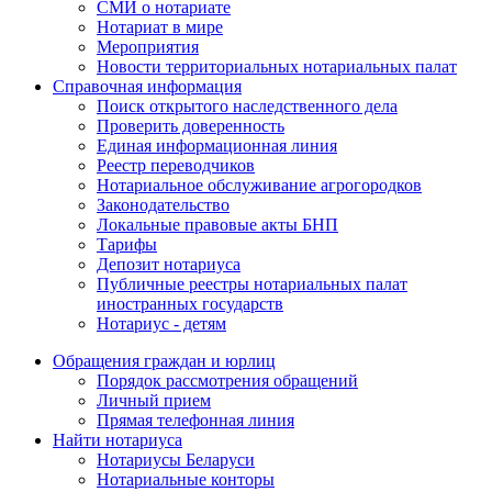
СМИ о нотариате
Нотариат в мире
Мероприятия
Новости территориальных нотариальных палат
Справочная информация
Поиск открытого наследственного дела
Проверить доверенность
Единая информационная линия
Реестр переводчиков
Нотариальное обслуживание агрогородков
Законодательство
Локальные правовые акты БНП
Тарифы
Депозит нотариуса
Публичные реестры нотариальных палат
иностранных государств
Нотариус - детям
Обращения граждан и юрлиц
Порядок рассмотрения обращений
Личный прием
Прямая телефонная линия
Найти нотариуса
Нотариусы Беларуси
Нотариальные конторы