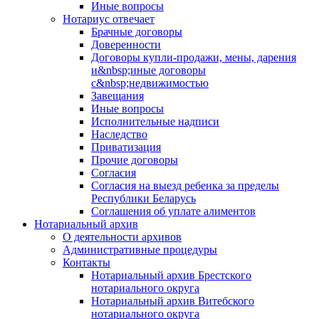
Иные вопросы
Нотариус отвечает
Брачные договоры
Доверенности
Договоры купли-продажи, мены, дарения
и&nbsp;иные договоры
с&nbsp;недвижимостью
Завещания
Иные вопросы
Исполнительные надписи
Наследство
Приватизация
Прочие договоры
Согласия
Согласия на выезд ребенка за пределы
Республики Беларусь
Соглашения об уплате алиментов
Нотариальный архив
О деятельности архивов
Административные процедуры
Контакты
Нотариальный архив Брестского
нотариального округа
Нотариальный архив Витебского
нотариального округа