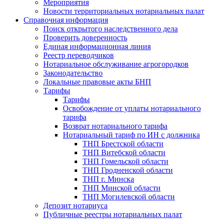
Мероприятия
Новости территориальных нотариальных палат
Справочная информация
Поиск открытого наследственного дела
Проверить доверенность
Единая информационная линия
Реестр переводчиков
Нотариальное обслуживание агрогородков
Законодательство
Локальные правовые акты БНП
Тарифы
Тарифы
Освобождение от уплаты нотариального
тарифа
Возврат нотариального тарифа
Нотариальный тариф по ИН с должника
ТНП Брестской области
ТНП Витебской области
ТНП Гомельской области
ТНП Гродненской области
ТНП г. Минска
ТНП Минской области
ТНП Могилевской области
Депозит нотариуса
Публичные реестры нотариальных палат