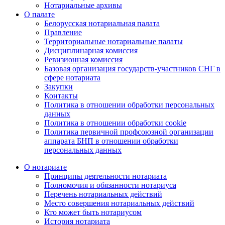
Нотариальные архивы
О палате
Белорусская нотариальная палата
Правление
Территориальные нотариальные палаты
Дисциплинарная комиссия
Ревизионная комиссия
Базовая организация государств-участников СНГ в
сфере нотариата
Закупки
Контакты
Политика в отношении обработки персональных
данных
Политика в отношении обработки cookie
Политика первичной профсоюзной организации
аппарата БНП в отношении обработки
персональных данных
О нотариате
Принципы деятельности нотариата
Полномочия и обязанности нотариуса
Перечень нотариальных действий
Место совершения нотариальных действий
Кто может быть нотариусом
История нотариата