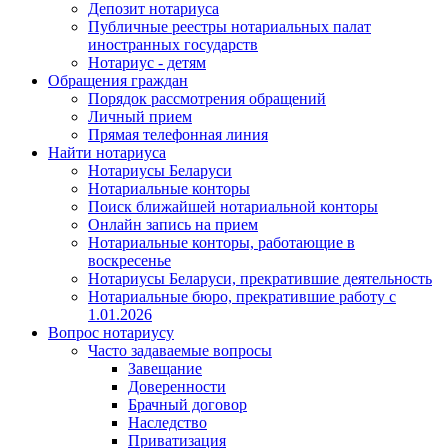
Депозит нотариуса
Публичные реестры нотариальных палат
иностранных государств
Нотариус - детям
Обращения граждан
Порядок рассмотрения обращений
Личный прием
Прямая телефонная линия
Найти нотариуса
Нотариусы Беларуси
Нотариальные конторы
Поиск ближайшей нотариальной конторы
Онлайн запись на прием
Нотариальные конторы, работающие в
воскресенье
Нотариусы Беларуси, прекратившие деятельность
Нотариальные бюро, прекратившие работу с
1.01.2026
Вопрос нотариусу
Часто задаваемые вопросы
Завещание
Доверенности
Брачный договор
Наследство
Приватизация