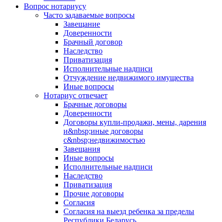
Вопрос нотариусу
Часто задаваемые вопросы
Завещание
Доверенности
Брачный договор
Наследство
Приватизация
Исполнительные надписи
Отчуждение недвижимого имущества
Иные вопросы
Нотариус отвечает
Брачные договоры
Доверенности
Договоры купли-продажи, мены, дарения
и&nbsp;иные договоры
с&nbsp;недвижимостью
Завещания
Иные вопросы
Исполнительные надписи
Наследство
Приватизация
Прочие договоры
Согласия
Согласия на выезд ребенка за пределы
Республики Беларусь