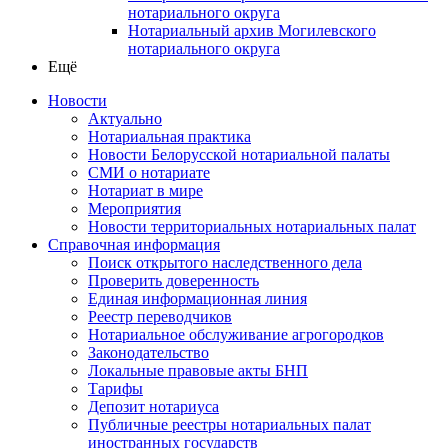
нотариального округа
Нотариальный архив Могилевского
нотариального округа
Ещё
Новости
Актуально
Нотариальная практика
Новости Белорусской нотариальной палаты
СМИ о нотариате
Нотариат в мире
Мероприятия
Новости территориальных нотариальных палат
Справочная информация
Поиск открытого наследственного дела
Проверить доверенность
Единая информационная линия
Реестр переводчиков
Нотариальное обслуживание агрогородков
Законодательство
Локальные правовые акты БНП
Тарифы
Депозит нотариуса
Публичные реестры нотариальных палат
иностранных государств