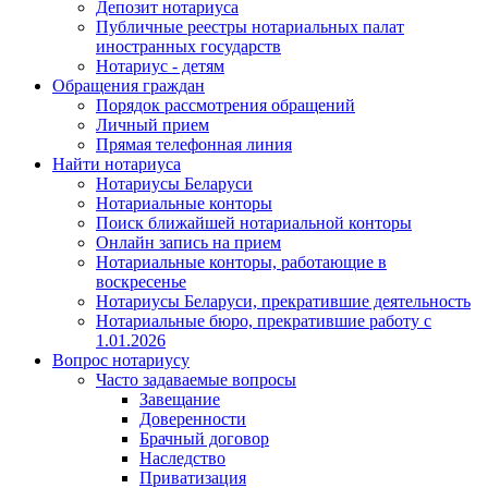
Депозит нотариуса
Публичные реестры нотариальных палат
иностранных государств
Нотариус - детям
Обращения граждан
Порядок рассмотрения обращений
Личный прием
Прямая телефонная линия
Найти нотариуса
Нотариусы Беларуси
Нотариальные конторы
Поиск ближайшей нотариальной конторы
Онлайн запись на прием
Нотариальные конторы, работающие в
воскресенье
Нотариусы Беларуси, прекратившие деятельность
Нотариальные бюро, прекратившие работу с
1.01.2026
Вопрос нотариусу
Часто задаваемые вопросы
Завещание
Доверенности
Брачный договор
Наследство
Приватизация