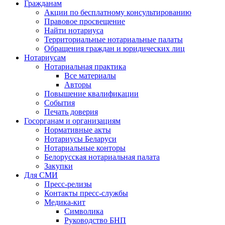
Гражданам
Акции по бесплатному консультированию
Правовое просвещение
Найти нотариуса
Территориальные нотариальные палаты
Обращения граждан и юридических лиц
Нотариусам
Нотариальная практика
Все материалы
Авторы
Повышение квалификации
События
Печать доверия
Госорганам и организациям
Нормативные акты
Нотариусы Беларуси
Нотариальные конторы
Белорусская нотариальная палата
Закупки
Для СМИ
Пресс-релизы
Контакты пресс-службы
Медика-кит
Символика
Руководство БНП