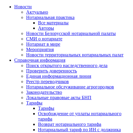
Новости
Актуально
Нотариальная практика
Все материалы
Авторы
Новости Белорусской нотариальной палаты
СМИ о нотариате
Нотариат в мире
Мероприятия
Новости территориальных нотариальных палат
Справочная информация
Поиск открытого наследственного дела
Проверить доверенность
Единая информационная линия
Реестр переводчиков
Нотариальное обслуживание агрогородков
Законодательство
Локальные правовые акты БНП
Тарифы
Тарифы
Освобождение от уплаты нотариального
тарифа
Возврат нотариального тарифа
Нотариальный тариф по ИН с должника