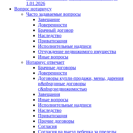
1.01.2026
Вопрос нотариусу
Часто задаваемые вопросы
Завещание
Доверенности
Брачный договор
Наследство
Приватизация
Исполнительные надписи
Отчуждение недвижимого имущества
Иные вопросы
Нотариус отвечает
Брачные договоры
Доверенности
Договоры купли-продажи, мены, дарения
и&nbsp;иные договоры
с&nbsp;недвижимостью
Завещания
Иные вопросы
Исполнительные надписи
Наследство
Приватизация
Прочие договоры
Согласия
Согласия на выезд ребенка за пределы