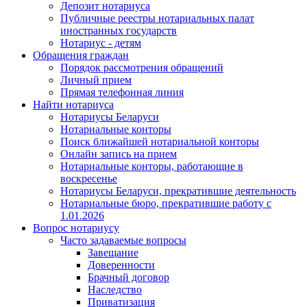
Депозит нотариуса
Публичные реестры нотариальных палат
иностранных государств
Нотариус - детям
Обращения граждан
Порядок рассмотрения обращений
Личный прием
Прямая телефонная линия
Найти нотариуса
Нотариусы Беларуси
Нотариальные конторы
Поиск ближайшей нотариальной конторы
Онлайн запись на прием
Нотариальные конторы, работающие в
воскресенье
Нотариусы Беларуси, прекратившие деятельность
Нотариальные бюро, прекратившие работу с
1.01.2026
Вопрос нотариусу
Часто задаваемые вопросы
Завещание
Доверенности
Брачный договор
Наследство
Приватизация