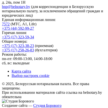
д. 24а, пом 1Н
bnp@belnotary.by
(для корреспонденции в Белорусскую
нотариальную палату, за исключением обращений граждан и
юридических лиц)
Единая информационная линия:
7572
(МТС, A1, Life)
+375 (44) 592-99-27
Горячая линия:
+375 (17) 323-59-34
Общие номера:
+375 (17) 323-38-23
(приемная)
+375 (17) 258-26-83
(бухгалтерия)
Режим работы:
пн-пт: 09:00-13:00, 14:00-18:00
сб, вс: выходные
Карта сайта
Выбор настроек cookie
© 2025, Белорусская нотариальная палата. Все права
защищены.
При использовании материалов сайта ссылка на belnotary.by
обязательна
Создание сайта —
Студия Борового