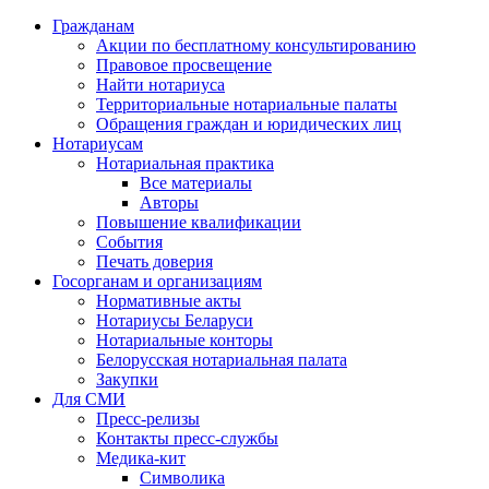
Гражданам
Акции по бесплатному консультированию
Правовое просвещение
Найти нотариуса
Территориальные нотариальные палаты
Обращения граждан и юридических лиц
Нотариусам
Нотариальная практика
Все материалы
Авторы
Повышение квалификации
События
Печать доверия
Госорганам и организациям
Нормативные акты
Нотариусы Беларуси
Нотариальные конторы
Белорусская нотариальная палата
Закупки
Для СМИ
Пресс-релизы
Контакты пресс-службы
Медика-кит
Символика