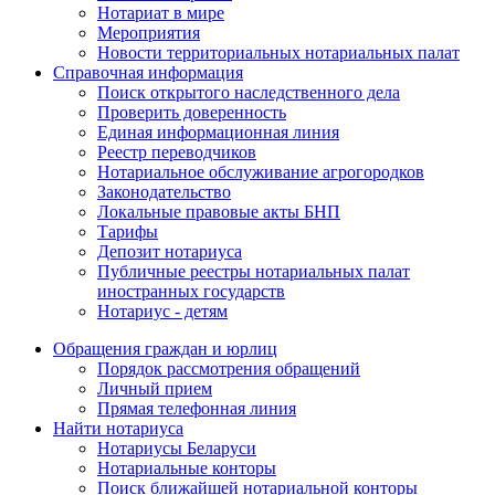
Нотариат в мире
Мероприятия
Новости территориальных нотариальных палат
Справочная информация
Поиск открытого наследственного дела
Проверить доверенность
Единая информационная линия
Реестр переводчиков
Нотариальное обслуживание агрогородков
Законодательство
Локальные правовые акты БНП
Тарифы
Депозит нотариуса
Публичные реестры нотариальных палат
иностранных государств
Нотариус - детям
Обращения граждан и юрлиц
Порядок рассмотрения обращений
Личный прием
Прямая телефонная линия
Найти нотариуса
Нотариусы Беларуси
Нотариальные конторы
Поиск ближайшей нотариальной конторы