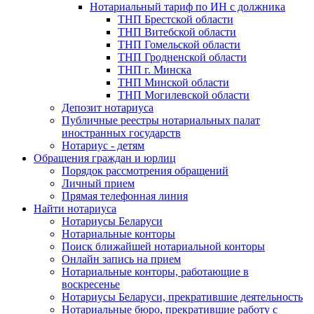
Нотариальный тариф по ИН с должника
ТНП Брестской области
ТНП Витебской области
ТНП Гомельской области
ТНП Гродненской области
ТНП г. Минска
ТНП Минской области
ТНП Могилевской области
Депозит нотариуса
Публичные реестры нотариальных палат
иностранных государств
Нотариус - детям
Обращения граждан и юрлиц
Порядок рассмотрения обращений
Личный прием
Прямая телефонная линия
Найти нотариуса
Нотариусы Беларуси
Нотариальные конторы
Поиск ближайшей нотариальной конторы
Онлайн запись на прием
Нотариальные конторы, работающие в
воскресенье
Нотариусы Беларуси, прекратившие деятельность
Нотариальные бюро, прекратившие работу с