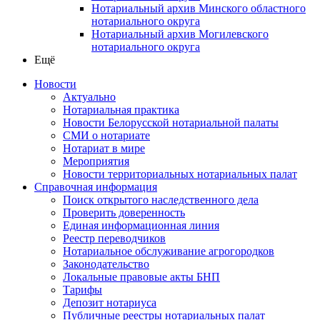
Нотариальный архив Минского областного
нотариального округа
Нотариальный архив Могилевского
нотариального округа
Ещё
Новости
Актуально
Нотариальная практика
Новости Белорусской нотариальной палаты
СМИ о нотариате
Нотариат в мире
Мероприятия
Новости территориальных нотариальных палат
Справочная информация
Поиск открытого наследственного дела
Проверить доверенность
Единая информационная линия
Реестр переводчиков
Нотариальное обслуживание агрогородков
Законодательство
Локальные правовые акты БНП
Тарифы
Депозит нотариуса
Публичные реестры нотариальных палат