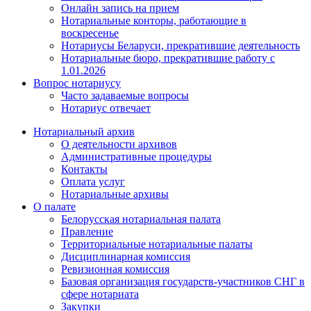
Онлайн запись на прием
Нотариальные конторы, работающие в
воскресенье
Нотариусы Беларуси, прекратившие деятельность
Нотариальные бюро, прекратившие работу с
1.01.2026
Вопрос нотариусу
Часто задаваемые вопросы
Нотариус отвечает
Нотариальный архив
О деятельности архивов
Административные процедуры
Контакты
Оплата услуг
Нотариальные архивы
О палате
Белорусская нотариальная палата
Правление
Территориальные нотариальные палаты
Дисциплинарная комиссия
Ревизионная комиссия
Базовая организация государств-участников СНГ в
сфере нотариата
Закупки