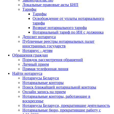
Законодательство
Локальные правовые акты БНП
Тарифы
Тарифы
Освобождение от уплаты нотариального
тарифа
Возврат нотариального тарифа
Нотариальный тариф по ИН с должника
Депозит нотариуса
Публичные реестры нотариальных палат
иностранных государств
Нотариус - детям
Обращения граждан
Порядок рассмотрения обращений
Личный прием
Прямая телефонная линия
Найти нотариуса
Нотариусы Беларуси
Нотариальные конторы
Поиск ближайшей нотариальной конторы
Онлайн запись на прием
Нотариальные конторы, работающие в
воскресенье
Нотариусы Беларуси, прекратившие деятельность
Нотариальные бюро, прекратившие работу с