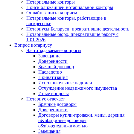
Нотариальные конторы
Поиск ближайшей нотариальной конторы
Онлайн запись на прием
Нотариальные конторы, работающие в
воскресенье
Нотариусы Беларуси, прекратившие деятельность
Нотариальные бюро, прекратившие работу с
1.01.2026
Вопрос нотариусу
Часто задаваемые вопросы
Завещание
Доверенности
Брачный договор
Наследство
Приватизация
Исполнительные надписи
Отчуждение недвижимого имущества
Иные вопросы
Нотариус отвечает
Брачные договоры
Доверенности
Договоры купли-продажи, мены, дарения
и&nbsp;иные договоры
с&nbsp;недвижимостью
Завещания