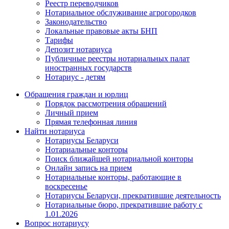
Реестр переводчиков
Нотариальное обслуживание агрогородков
Законодательство
Локальные правовые акты БНП
Тарифы
Депозит нотариуса
Публичные реестры нотариальных палат
иностранных государств
Нотариус - детям
Обращения граждан и юрлиц
Порядок рассмотрения обращений
Личный прием
Прямая телефонная линия
Найти нотариуса
Нотариусы Беларуси
Нотариальные конторы
Поиск ближайшей нотариальной конторы
Онлайн запись на прием
Нотариальные конторы, работающие в
воскресенье
Нотариусы Беларуси, прекратившие деятельность
Нотариальные бюро, прекратившие работу с
1.01.2026
Вопрос нотариусу