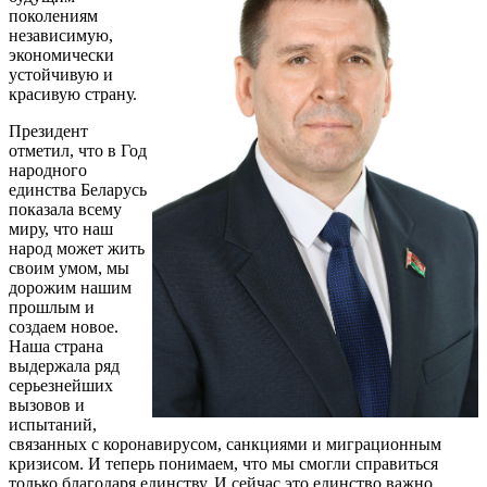
поколениям
независимую,
экономически
устойчивую и
красивую страну.
Президент
отметил, что в Год
народного
единства Беларусь
показала всему
миру, что наш
народ может жить
своим умом, мы
дорожим нашим
прошлым и
создаем новое.
Наша страна
выдержала ряд
серьезнейших
вызовов и
испытаний,
связанных с коронавирусом, санкциями и миграционным
кризисом. И теперь понимаем, что мы смогли справиться
только благодаря единству. И сейчас это единство важно