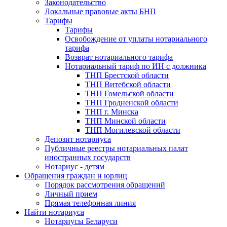
Законодательство
Локальные правовые акты БНП
Тарифы
Тарифы
Освобождение от уплаты нотариального
тарифа
Возврат нотариального тарифа
Нотариальный тариф по ИН с должника
ТНП Брестской области
ТНП Витебской области
ТНП Гомельской области
ТНП Гродненской области
ТНП г. Минска
ТНП Минской области
ТНП Могилевской области
Депозит нотариуса
Публичные реестры нотариальных палат
иностранных государств
Нотариус - детям
Обращения граждан и юрлиц
Порядок рассмотрения обращений
Личный прием
Прямая телефонная линия
Найти нотариуса
Нотариусы Беларуси