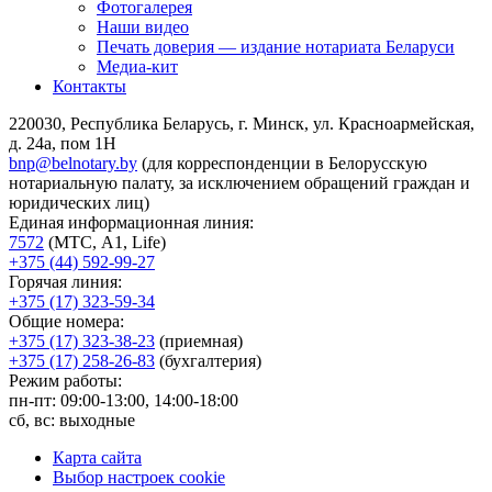
Фотогалерея
Наши видео
Печать доверия — издание нотариата Беларуси
Медиа-кит
Контакты
220030, Республика Беларусь, г. Минск, ул. Красноармейская,
д. 24а, пом 1Н
bnp@belnotary.by
(для корреспонденции в Белорусскую
нотариальную палату, за исключением обращений граждан и
юридических лиц)
Единая информационная линия:
7572
(МТС, A1, Life)
+375 (44) 592-99-27
Горячая линия:
+375 (17) 323-59-34
Общие номера:
+375 (17) 323-38-23
(приемная)
+375 (17) 258-26-83
(бухгалтерия)
Режим работы:
пн-пт: 09:00-13:00, 14:00-18:00
сб, вс: выходные
Карта сайта
Выбор настроек cookie