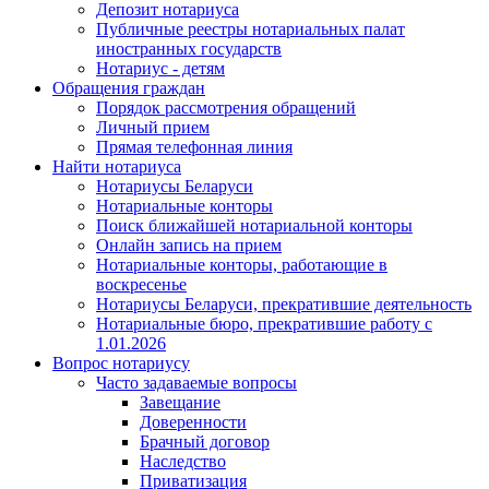
Депозит нотариуса
Публичные реестры нотариальных палат
иностранных государств
Нотариус - детям
Обращения граждан
Порядок рассмотрения обращений
Личный прием
Прямая телефонная линия
Найти нотариуса
Нотариусы Беларуси
Нотариальные конторы
Поиск ближайшей нотариальной конторы
Онлайн запись на прием
Нотариальные конторы, работающие в
воскресенье
Нотариусы Беларуси, прекратившие деятельность
Нотариальные бюро, прекратившие работу с
1.01.2026
Вопрос нотариусу
Часто задаваемые вопросы
Завещание
Доверенности
Брачный договор
Наследство
Приватизация