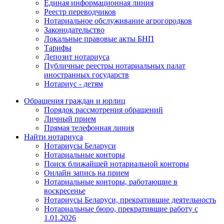
Единая информационная линия
Реестр переводчиков
Нотариальное обслуживание агрогородков
Законодательство
Локальные правовые акты БНП
Тарифы
Депозит нотариуса
Публичные реестры нотариальных палат
иностранных государств
Нотариус - детям
Обращения граждан и юрлиц
Порядок рассмотрения обращений
Личный прием
Прямая телефонная линия
Найти нотариуса
Нотариусы Беларуси
Нотариальные конторы
Поиск ближайшей нотариальной конторы
Онлайн запись на прием
Нотариальные конторы, работающие в
воскресенье
Нотариусы Беларуси, прекратившие деятельность
Нотариальные бюро, прекратившие работу с
1.01.2026