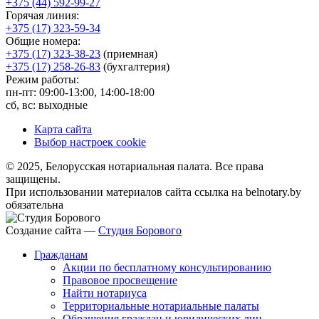
+375 (44) 592-99-27
Горячая линия:
+375 (17) 323-59-34
Общие номера:
+375 (17) 323-38-23
(приемная)
+375 (17) 258-26-83
(бухгалтерия)
Режим работы:
пн-пт: 09:00-13:00, 14:00-18:00
сб, вс: выходные
Карта сайта
Выбор настроек cookie
© 2025, Белорусская нотариальная палата. Все права
защищены.
При использовании материалов сайта ссылка на belnotary.by
обязательна
Создание сайта —
Студия Борового
Гражданам
Акции по бесплатному консультированию
Правовое просвещение
Найти нотариуса
Территориальные нотариальные палаты
Обращения граждан и юридических лиц