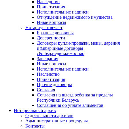
Наследство
Приватизация
Исполнительные надписи
Отчуждение недвижимого имущества
Иные вопросы
Нотариус отвечает
Брачные договоры
Доверенности
Договоры купли-продажи, мены, дарения
и&nbsp;иные договоры
с&nbsp;недвижимостью
Завещания
Иные вопросы
Исполнительные надписи
Наследство
Приватизация
Прочие договоры
Согласия
Согласия на выезд ребенка за пределы
Республики Беларусь
Соглашения об уплате алиментов
Нотариальный архив
О деятельности архивов
Административные процедуры
Контакты