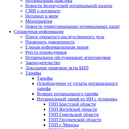
Нотариальная практика
Новости Белорусской нотариальной палаты
СМИ о нотариате
Нотариат в мире
Мероприятия
Новости территориальных нотариальных палат
Справочная информация
Поиск открытого наследственного дела
Проверить доверенность
Единая информационная линия
Реестр переводчиков
Нотариальное обслуживание агрогородков
Законодательство
Локальные правовые акты БНП
Тарифы
Тарифы
Освобождение от уплаты нотариального
тарифа
Возврат нотариального тарифа
Нотариальный тариф по ИН с должника
ТНП Брестской области
ТНП Витебской области
ТНП Гомельской области
ТНП Гродненской области
ТНП г. Минска