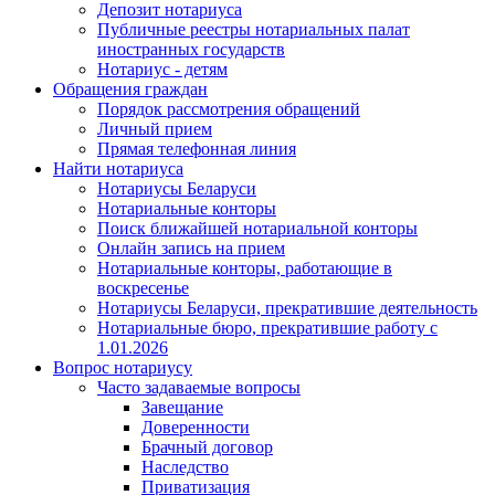
Депозит нотариуса
Публичные реестры нотариальных палат
иностранных государств
Нотариус - детям
Обращения граждан
Порядок рассмотрения обращений
Личный прием
Прямая телефонная линия
Найти нотариуса
Нотариусы Беларуси
Нотариальные конторы
Поиск ближайшей нотариальной конторы
Онлайн запись на прием
Нотариальные конторы, работающие в
воскресенье
Нотариусы Беларуси, прекратившие деятельность
Нотариальные бюро, прекратившие работу с
1.01.2026
Вопрос нотариусу
Часто задаваемые вопросы
Завещание
Доверенности
Брачный договор
Наследство
Приватизация