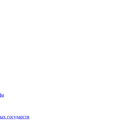
фа
ых государств