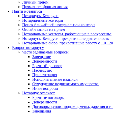
Личный прием
Прямая телефонная линия
Найти нотариуса
Нотариусы Беларуси
Нотариальные конторы
Поиск ближайшей нотариальной конторы
Онлайн запись на прием
Нотариальные конторы, работающие в воскресенье
Нотариусы Беларуси, прекратившие деятельность
Нотариальные бюро, прекратившие работу с 1.01.2
Вопрос нотариусу
Часто задаваемые вопросы
Завещание
Доверенности
Брачный договор
Наследство
Приватизация
Исполнительные надписи
Отчуждение недвижимого имущества
Иные вопросы
Нотариус отвечает
Брачные договоры
Доверенности
Договоры купли-продажи, мены, дарения и и
Завещания