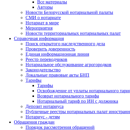
Все материалы
Авторы
Новости Белорусской нотариальной палаты
СМИ о нотариате
Нотариат в мире
Мероприятия
Новости территориальных нотариальных палат
Справочная информация
Поиск открытого наследственного дела
Проверить доверенность
Единая информационная линия
Реестр переводчиков
Нотариальное обслуживание агрогородков
Законодательство
Локальные правовые акты БНП
Тарифы
Тарифы
Освобождение от уплаты нотариального тари
Возврат нотариального тарифа
Нотариальный тариф по ИН с должника
Депозит нотариуса
Публичные реестры нотариальных палат иностранн
Нотариус - детям
Обращения граждан
Порядок рассмотрения обращений