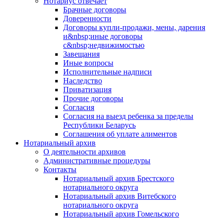
Нотариус отвечает
Брачные договоры
Доверенности
Договоры купли-продажи, мены, дарения
и&nbsp;иные договоры
с&nbsp;недвижимостью
Завещания
Иные вопросы
Исполнительные надписи
Наследство
Приватизация
Прочие договоры
Согласия
Согласия на выезд ребенка за пределы
Республики Беларусь
Соглашения об уплате алиментов
Нотариальный архив
О деятельности архивов
Административные процедуры
Контакты
Нотариальный архив Брестского
нотариального округа
Нотариальный архив Витебского
нотариального округа
Нотариальный архив Гомельского