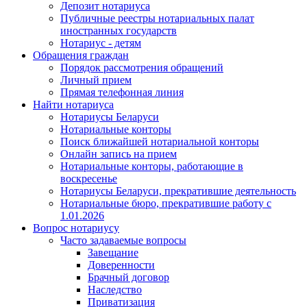
Депозит нотариуса
Публичные реестры нотариальных палат
иностранных государств
Нотариус - детям
Обращения граждан
Порядок рассмотрения обращений
Личный прием
Прямая телефонная линия
Найти нотариуса
Нотариусы Беларуси
Нотариальные конторы
Поиск ближайшей нотариальной конторы
Онлайн запись на прием
Нотариальные конторы, работающие в
воскресенье
Нотариусы Беларуси, прекратившие деятельность
Нотариальные бюро, прекратившие работу с
1.01.2026
Вопрос нотариусу
Часто задаваемые вопросы
Завещание
Доверенности
Брачный договор
Наследство
Приватизация