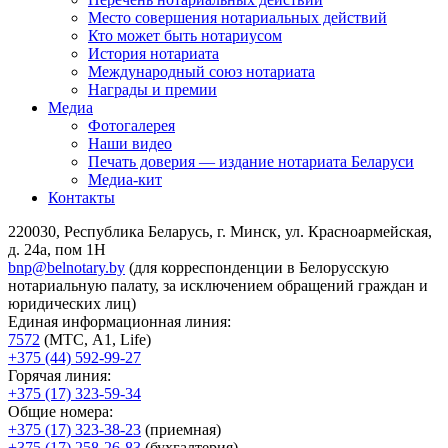
Место совершения нотариальных действий
Кто может быть нотариусом
История нотариата
Международный союз нотариата
Награды и премии
Медиа
Фотогалерея
Наши видео
Печать доверия — издание нотариата Беларуси
Медиа-кит
Контакты
220030, Республика Беларусь, г. Минск, ул. Красноармейская,
д. 24а, пом 1Н
bnp@belnotary.by
(для корреспонденции в Белорусскую
нотариальную палату, за исключением обращений граждан и
юридических лиц)
Единая информационная линия:
7572
(МТС, A1, Life)
+375 (44) 592-99-27
Горячая линия:
+375 (17) 323-59-34
Общие номера:
+375 (17) 323-38-23
(приемная)
+375 (17) 258-26-83
(бухгалтерия)