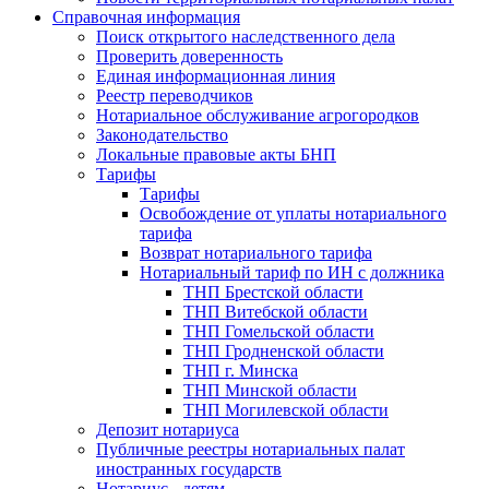
Справочная информация
Поиск открытого наследственного дела
Проверить доверенность
Единая информационная линия
Реестр переводчиков
Нотариальное обслуживание агрогородков
Законодательство
Локальные правовые акты БНП
Тарифы
Тарифы
Освобождение от уплаты нотариального
тарифа
Возврат нотариального тарифа
Нотариальный тариф по ИН с должника
ТНП Брестской области
ТНП Витебской области
ТНП Гомельской области
ТНП Гродненской области
ТНП г. Минска
ТНП Минской области
ТНП Могилевской области
Депозит нотариуса
Публичные реестры нотариальных палат
иностранных государств
Нотариус - детям