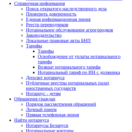
Справочная информация
Поиск открытого наследственного дела
Проверить доверенность
Единая информационная линия
Реестр переводчиков
Нотариальное обслуживание агрогородков
Законодательство
Локальные правовые акты БНП
Тарифы
Тарифы
Освобождение от уплаты нотариального
тарифа
Возврат нотариального тарифа
Нотариальный тариф по ИН с должника
Депозит нотариуса
Публичные реестры нотариальных палат
иностранных государств
Нотариус - детям
Обращения граждан
Порядок рассмотрения обращений
Личный прием
Прямая телефонная линия
Найти нотариуса
Нотариусы Беларуси
Нотариальные конторы