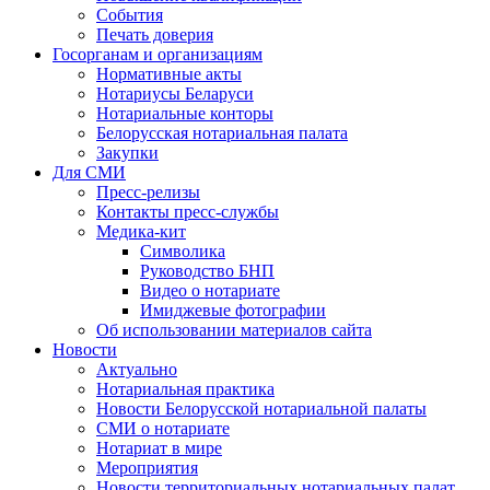
События
Печать доверия
Госорганам и организациям
Нормативные акты
Нотариусы Беларуси
Нотариальные конторы
Белорусская нотариальная палата
Закупки
Для СМИ
Пресс-релизы
Контакты пресс-службы
Медика-кит
Символика
Руководство БНП
Видео о нотариате
Имиджевые фотографии
Об использовании материалов сайта
Новости
Актуально
Нотариальная практика
Новости Белорусской нотариальной палаты
СМИ о нотариате
Нотариат в мире
Мероприятия
Новости территориальных нотариальных палат