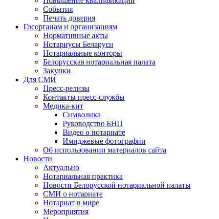
Повышение квалификации
События
Печать доверия
Госорганам и организациям
Нормативные акты
Нотариусы Беларуси
Нотариальные конторы
Белорусская нотариальная палата
Закупки
Для СМИ
Пресс-релизы
Контакты пресс-службы
Медика-кит
Символика
Руководство БНП
Видео о нотариате
Имиджевые фотографии
Об использовании материалов сайта
Новости
Актуально
Нотариальная практика
Новости Белорусской нотариальной палаты
СМИ о нотариате
Нотариат в мире
Мероприятия