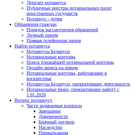
Депозит нотариуса
Публичные реестры нотариальных палат
иностранных государств
Нотариус - детям
Обращения граждан
Порядок рассмотрения обращений
Личный прием
Прямая телефонная линия
Найти нотариуса
Нотариусы Беларуси
Нотариальные конторы
Поиск ближайшей нотариальной конторы
Онлайн запись на прием
Нотариальные конторы, работающие в
воскресенье
Нотариусы Беларуси, прекратившие деятельность
Нотариальные бюро, прекратившие работу с
1.01.2026
Вопрос нотариусу
Часто задаваемые вопросы
Завещание
Доверенности
Брачный договор
Наследство
Приватизация