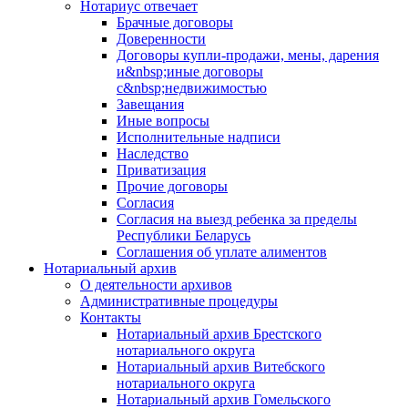
Нотариус отвечает
Брачные договоры
Доверенности
Договоры купли-продажи, мены, дарения
и&nbsp;иные договоры
с&nbsp;недвижимостью
Завещания
Иные вопросы
Исполнительные надписи
Наследство
Приватизация
Прочие договоры
Согласия
Согласия на выезд ребенка за пределы
Республики Беларусь
Соглашения об уплате алиментов
Нотариальный архив
О деятельности архивов
Административные процедуры
Контакты
Нотариальный архив Брестского
нотариального округа
Нотариальный архив Витебского
нотариального округа
Нотариальный архив Гомельского