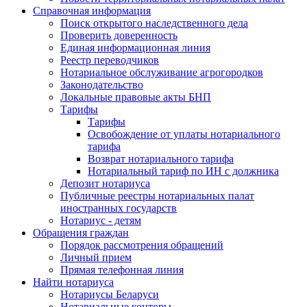
Справочная информация
Поиск открытого наследственного дела
Проверить доверенность
Единая информационная линия
Реестр переводчиков
Нотариальное обслуживание агрогородков
Законодательство
Локальные правовые акты БНП
Тарифы
Тарифы
Освобождение от уплаты нотариального
тарифа
Возврат нотариального тарифа
Нотариальный тариф по ИН с должника
Депозит нотариуса
Публичные реестры нотариальных палат
иностранных государств
Нотариус - детям
Обращения граждан
Порядок рассмотрения обращений
Личный прием
Прямая телефонная линия
Найти нотариуса
Нотариусы Беларуси
Нотариальные конторы