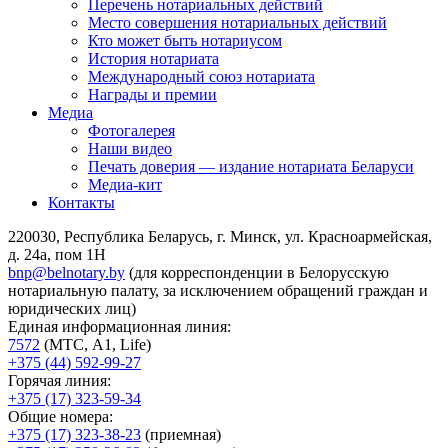
Перечень нотариальных действий
Место совершения нотариальных действий
Кто может быть нотариусом
История нотариата
Международный союз нотариата
Награды и премии
Медиа
Фотогалерея
Наши видео
Печать доверия — издание нотариата Беларуси
Медиа-кит
Контакты
220030, Республика Беларусь, г. Минск, ул. Красноармейская,
д. 24а, пом 1Н
bnp@belnotary.by
(для корреспонденции в Белорусскую
нотариальную палату, за исключением обращений граждан и
юридических лиц)
Единая информационная линия:
7572
(МТС, A1, Life)
+375 (44) 592-99-27
Горячая линия:
+375 (17) 323-59-34
Общие номера:
+375 (17) 323-38-23
(приемная)