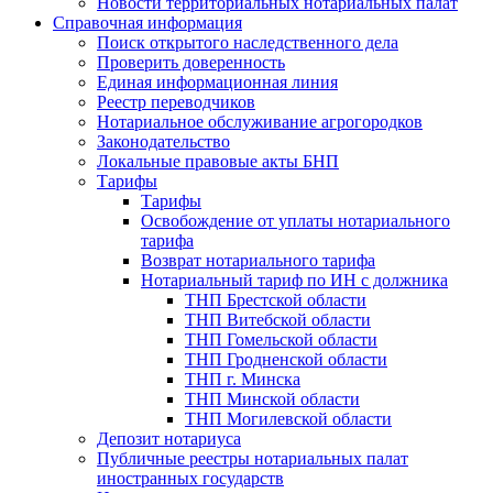
Новости территориальных нотариальных палат
Справочная информация
Поиск открытого наследственного дела
Проверить доверенность
Единая информационная линия
Реестр переводчиков
Нотариальное обслуживание агрогородков
Законодательство
Локальные правовые акты БНП
Тарифы
Тарифы
Освобождение от уплаты нотариального
тарифа
Возврат нотариального тарифа
Нотариальный тариф по ИН с должника
ТНП Брестской области
ТНП Витебской области
ТНП Гомельской области
ТНП Гродненской области
ТНП г. Минска
ТНП Минской области
ТНП Могилевской области
Депозит нотариуса
Публичные реестры нотариальных палат
иностранных государств