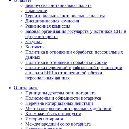
О палате
Белорусская нотариальная палата
Правление
Территориальные нотариальные палаты
Дисциплинарная комиссия
Ревизионная комиссия
Базовая организация государств-участников СНГ в
сфере нотариата
Закупки
Контакты
Политика в отношении обработки персональных
данных
Политика в отношении обработки cookie
Политика первичной профсоюзной организации
аппарата БНП в отношении обработки
персональных данных
О нотариате
Принципы деятельности нотариата
Полномочия и обязанности нотариуса
Перечень нотариальных действий
Место совершения нотариальных действий
Кто может быть нотариусом
История нотариата
Международный союз нотариата