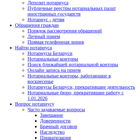
Депозит нотариуса
Публичные реестры нотариальных палат
иностранных государств
Нотариус - детям
Обращения граждан
Порядок рассмотрения обращений
Личный прием
Прямая телефонная линия
Найти нотариуса
Нотариусы Беларуси
Нотариальные конторы
Поиск ближайшей нотариальной конторы
Онлайн запись на прием
Нотариальные конторы, работающие в
воскресенье
Нотариусы Беларуси, прекратившие деятельность
Нотариальные бюро, прекратившие работу с
1.01.2026
Вопрос нотариусу
Часто задаваемые вопросы
Завещание
Доверенности
Брачный договор
Наследство
Приватизация