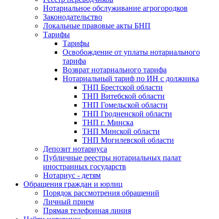
Нотариальное обслуживание агрогородков
Законодательство
Локальные правовые акты БНП
Тарифы
Тарифы
Освобождение от уплаты нотариального
тарифа
Возврат нотариального тарифа
Нотариальный тариф по ИН с должника
ТНП Брестской области
ТНП Витебской области
ТНП Гомельской области
ТНП Гродненской области
ТНП г. Минска
ТНП Минской области
ТНП Могилевской области
Депозит нотариуса
Публичные реестры нотариальных палат
иностранных государств
Нотариус - детям
Обращения граждан и юрлиц
Порядок рассмотрения обращений
Личный прием
Прямая телефонная линия