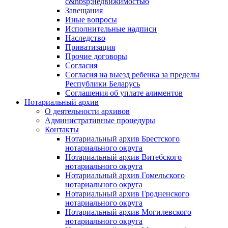
с&nbsp;недвижимостью
Завещания
Иные вопросы
Исполнительные надписи
Наследство
Приватизация
Прочие договоры
Согласия
Согласия на выезд ребенка за пределы
Республики Беларусь
Соглашения об уплате алиментов
Нотариальный архив
О деятельности архивов
Административные процедуры
Контакты
Нотариальный архив Брестского
нотариального округа
Нотариальный архив Витебского
нотариального округа
Нотариальный архив Гомельского
нотариального округа
Нотариальный архив Гродненского
нотариального округа
Нотариальный архив Могилевского
нотариального округа