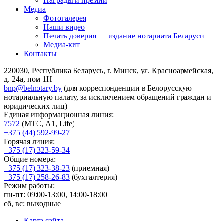
Награды и премии
Медиа
Фотогалерея
Наши видео
Печать доверия — издание нотариата Беларуси
Медиа-кит
Контакты
220030, Республика Беларусь, г. Минск, ул. Красноармейская,
д. 24а, пом 1Н
bnp@belnotary.by
(для корреспонденции в Белорусскую
нотариальную палату, за исключением обращений граждан и
юридических лиц)
Единая информационная линия:
7572
(МТС, A1, Life)
+375 (44) 592-99-27
Горячая линия:
+375 (17) 323-59-34
Общие номера:
+375 (17) 323-38-23
(приемная)
+375 (17) 258-26-83
(бухгалтерия)
Режим работы:
пн-пт: 09:00-13:00, 14:00-18:00
сб, вс: выходные
Карта сайта