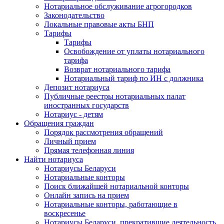
Нотариальное обслуживание агрогородков
Законодательство
Локальные правовые акты БНП
Тарифы
Тарифы
Освобождение от уплаты нотариального
тарифа
Возврат нотариального тарифа
Нотариальный тариф по ИН с должника
Депозит нотариуса
Публичные реестры нотариальных палат
иностранных государств
Нотариус - детям
Обращения граждан
Порядок рассмотрения обращений
Личный прием
Прямая телефонная линия
Найти нотариуса
Нотариусы Беларуси
Нотариальные конторы
Поиск ближайшей нотариальной конторы
Онлайн запись на прием
Нотариальные конторы, работающие в
воскресенье
Нотариусы Беларуси, прекратившие деятельность