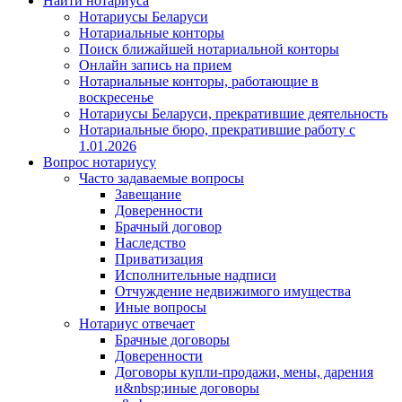
Найти нотариуса
Нотариусы Беларуси
Нотариальные конторы
Поиск ближайшей нотариальной конторы
Онлайн запись на прием
Нотариальные конторы, работающие в
воскресенье
Нотариусы Беларуси, прекратившие деятельность
Нотариальные бюро, прекратившие работу с
1.01.2026
Вопрос нотариусу
Часто задаваемые вопросы
Завещание
Доверенности
Брачный договор
Наследство
Приватизация
Исполнительные надписи
Отчуждение недвижимого имущества
Иные вопросы
Нотариус отвечает
Брачные договоры
Доверенности
Договоры купли-продажи, мены, дарения
и&nbsp;иные договоры