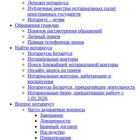
Депозит нотариуса
Публичные реестры нотариальных палат
иностранных государств
Нотариус - детям
Обращения граждан
Порядок рассмотрения обращений
Личный прием
Прямая телефонная линия
Найти нотариуса
Нотариусы Беларуси
Нотариальные конторы
Поиск ближайшей нотариальной конторы
Онлайн запись на прием
Нотариальные конторы, работающие в
воскресенье
Нотариусы Беларуси, прекратившие деятельность
Нотариальные бюро, прекратившие работу с
1.01.2026
Вопрос нотариусу
Часто задаваемые вопросы
Завещание
Доверенности
Брачный договор
Наследство
Приватизация