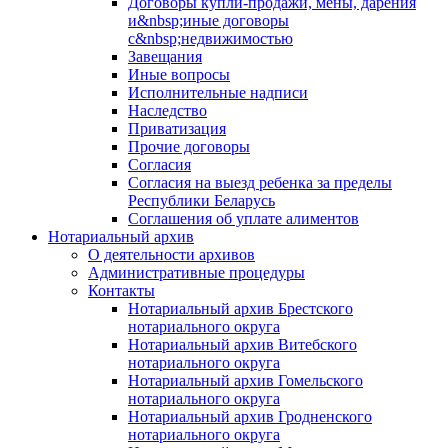
Договоры купли-продажи, мены, дарения
и&nbsp;иные договоры
с&nbsp;недвижимостью
Завещания
Иные вопросы
Исполнительные надписи
Наследство
Приватизация
Прочие договоры
Согласия
Согласия на выезд ребенка за пределы
Республики Беларусь
Соглашения об уплате алиментов
Нотариальный архив
О деятельности архивов
Административные процедуры
Контакты
Нотариальный архив Брестского
нотариального округа
Нотариальный архив Витебского
нотариального округа
Нотариальный архив Гомельского
нотариального округа
Нотариальный архив Гродненского
нотариального округа