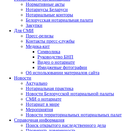
Нормативные акты
Нотариусы Беларуси
Нотариальные конторы
Белорусская нотариальная палата
Закупки
Для СМИ
Пресс-релизы
Контакты пресс-службы
Медика-кит
Символика
Руководство БНП
Видео о нотариате
Имиджевые фотографии
Об использовании материалов сайта
Новости
Актуально
Нотариальная практика
Новости Белорусской нотариальной палаты
СМИ о нотариате
Нотариат в мире
Мероприятия
Новости территориальных нотариальных палат
Справочная информация
Поиск открытого наследственного дела
Проверить доверенность