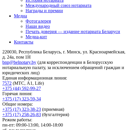
История нотариата
Международный союз нотариата
Награды и премии
Медиа
Фотогалерея
Наши видео
Печать доверия — издание нотариата Беларуси
Медиа-кит
Контакты
220030, Республика Беларусь, г. Минск, ул. Красноармейская,
д. 24а, пом 1Н
bnp@belnotary.by
(для корреспонденции в Белорусскую
нотариальную палату, за исключением обращений граждан и
юридических лиц)
Единая информационная линия:
7572
(МТС, A1, Life)
+375 (44) 592-99-27
Горячая линия:
+375 (17) 323-59-34
Общие номера:
+375 (17) 323-38-23
(приемная)
+375 (17) 258-26-83
(бухгалтерия)
Режим работы:
пн-пт: 09:00-13:00, 14:00-18:00