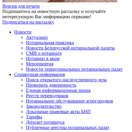
Версия для печати
Подпишитесь на новостную рассылку и получайте
интересующую Вас информацию первыми!
Подписаться на рассылку
Новости
Актуально
Нотариальная практика
Новости Белорусской нотариальной палаты
СМИ о нотариате
Нотариат в мире
Мероприятия
Новости территориальных нотариальных палат
Справочная информация
Поиск открытого наследственного дела
Проверить доверенность
Единая информационная линия
Реестр переводчиков
Нотариальное обслуживание агрогородков
Законодательство
Локальные правовые акты БНП
Тарифы
Депозит нотариуса
Публичные реестры нотариальных палат