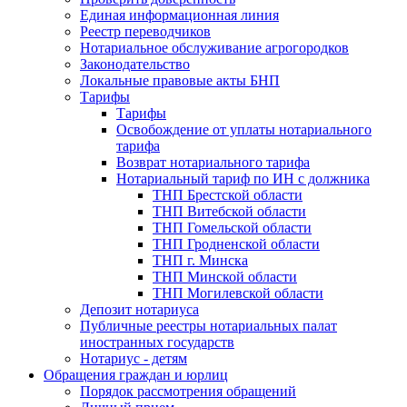
Единая информационная линия
Реестр переводчиков
Нотариальное обслуживание агрогородков
Законодательство
Локальные правовые акты БНП
Тарифы
Тарифы
Освобождение от уплаты нотариального
тарифа
Возврат нотариального тарифа
Нотариальный тариф по ИН с должника
ТНП Брестской области
ТНП Витебской области
ТНП Гомельской области
ТНП Гродненской области
ТНП г. Минска
ТНП Минской области
ТНП Могилевской области
Депозит нотариуса
Публичные реестры нотариальных палат
иностранных государств
Нотариус - детям
Обращения граждан и юрлиц
Порядок рассмотрения обращений