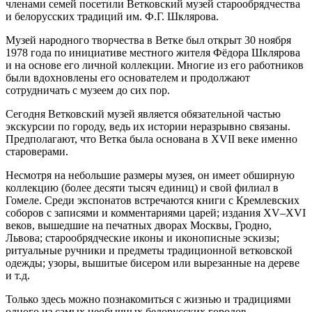
членами семей посетили Ветковский музей старообрядчества
и белорусских традиций им. Ф.Г. Шклярова.
Музей народного творчества в Ветке был открыт 30 ноября
1978 года по инициативе местного жителя Фёдора Шклярова
и на основе его личной коллекции. Многие из его работников
были вдохновлены его основателем и продолжают
сотрудничать с музеем до сих пор.
Сегодня Ветковский музей является обязательной частью
экскурсии по городу, ведь их истории неразрывно связаны.
Предполагают, что Ветка была основана в XVII веке именно
староверами.
Несмотря на небольшие размеры музея, он имеет обширную
коллекцию (более десяти тысяч единиц) и свой филиал в
Гомеле. Среди экспонатов встречаются книги с Кремлевских
соборов с записями и комментариями царей; издания XV–XVI
веков, вышедшие на печатных дворах Москвы, Гродно,
Львова; старообрядческие иконы и иконописные эскизы;
ритуальные ручники и предметы традиционной ветковской
одежды; узоры, вышитые бисером или вырезанные на дереве
и т.д.
Только здесь можно познакомиться с жизнью и традициями
одного из самых необычных белорусских городов.