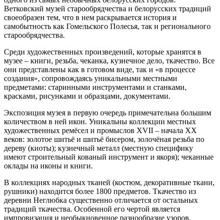
Ветковский музей старообрядчества и белорусских традиций
своеобразен тем, что в нем раскрывается история и
самобытность как Гомельского Полесья, так и регионального
старообрядчества.
Среди художественных произведений, которые хранятся в
музее – книги, резьба, чеканка, кузнечное дело, ткачество. Все
они представлены как в готовом виде, так и «в процессе
создания», сопровождаясь уникальными местными
предметами: старинными инструментами и станками,
красками, рисунками и образцами, документами.
Экспозиция музея в первую очередь примечательна большим
количеством в ней икон. Уникальны коллекции местных
художественных ремёсел и промыслов XVII – начала XX
веков: золотое шитьё и шитьё бисером, золочёная резьба по
дереву (киоты); кузнечный металл (местную специфику
имеют строительный кованый инструмент и якоря); чеканные
оклады на иконы и книги.
В коллекциях народных тканей (костюм, декоративные ткани,
рушники) находится более 1800 предметов. Ткачество из
деревни Неглюбка существенно отличается от остальных
традиций ткачества. Особенной его чертой является
импровизация и необыкновенное разнообразие узоров.