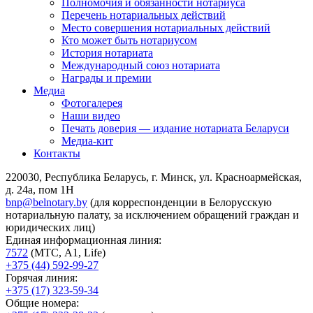
Полномочия и обязанности нотариуса
Перечень нотариальных действий
Место совершения нотариальных действий
Кто может быть нотариусом
История нотариата
Международный союз нотариата
Награды и премии
Медиа
Фотогалерея
Наши видео
Печать доверия — издание нотариата Беларуси
Медиа-кит
Контакты
220030, Республика Беларусь, г. Минск, ул. Красноармейская,
д. 24а, пом 1Н
bnp@belnotary.by
(для корреспонденции в Белорусскую
нотариальную палату, за исключением обращений граждан и
юридических лиц)
Единая информационная линия:
7572
(МТС, A1, Life)
+375 (44) 592-99-27
Горячая линия:
+375 (17) 323-59-34
Общие номера: