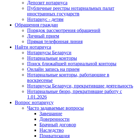
Депозит нотариуса
Публичные реестры нотариальных палат
иностранных государств
Нотариус - детям
Обращения граждан
Порядок рассмотрения обращений
Личный прием
Прямая телефонная линия
Найти нотариуса
Нотариусы Беларуси
Нотариальные конторы
Поиск ближайшей нотариальной конторы
Онлайн запись на прием
Нотариальные конторы, работающие в
воскресенье
Нотариусы Беларуси, прекратившие деятельность
Нотариальные бюро, прекратившие работу с
1.01.2026
Вопрос нотариусу
Часто задаваемые вопросы
Завещание
Доверенности
Брачный договор
Наследство
Приватизация