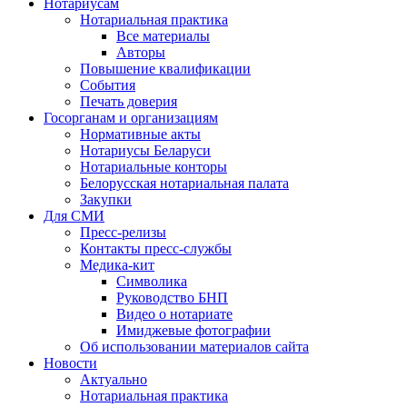
Нотариусам
Нотариальная практика
Все материалы
Авторы
Повышение квалификации
События
Печать доверия
Госорганам и организациям
Нормативные акты
Нотариусы Беларуси
Нотариальные конторы
Белорусская нотариальная палата
Закупки
Для СМИ
Пресс-релизы
Контакты пресс-службы
Медика-кит
Символика
Руководство БНП
Видео о нотариате
Имиджевые фотографии
Об использовании материалов сайта
Новости
Актуально
Нотариальная практика