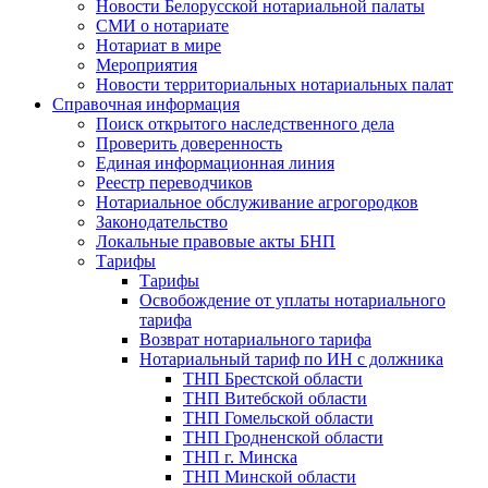
Новости Белорусской нотариальной палаты
СМИ о нотариате
Нотариат в мире
Мероприятия
Новости территориальных нотариальных палат
Справочная информация
Поиск открытого наследственного дела
Проверить доверенность
Единая информационная линия
Реестр переводчиков
Нотариальное обслуживание агрогородков
Законодательство
Локальные правовые акты БНП
Тарифы
Тарифы
Освобождение от уплаты нотариального
тарифа
Возврат нотариального тарифа
Нотариальный тариф по ИН с должника
ТНП Брестской области
ТНП Витебской области
ТНП Гомельской области
ТНП Гродненской области
ТНП г. Минска
ТНП Минской области