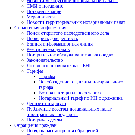
Новости Белорусской нотариальной палаты
СМИ о нотариате
Нотариат в мире
Мероприятия
Новости территориальных нотариальных палат
Справочная информация
Поиск открытого наследственного дела
Проверить доверенность
Единая информационная линия
Реестр переводчиков
Нотариальное обслуживание агрогородков
Законодательство
Локальные правовые акты БНП
Тарифы
Тарифы
Освобождение от уплаты нотариального
тарифа
Возврат нотариального тарифа
Нотариальный тариф по ИН с должника
Депозит нотариуса
Публичные реестры нотариальных палат
иностранных государств
Нотариус - детям
Обращения граждан
Порядок рассмотрения обращений