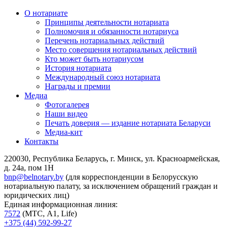
О нотариате
Принципы деятельности нотариата
Полномочия и обязанности нотариуса
Перечень нотариальных действий
Место совершения нотариальных действий
Кто может быть нотариусом
История нотариата
Международный союз нотариата
Награды и премии
Медиа
Фотогалерея
Наши видео
Печать доверия — издание нотариата Беларуси
Медиа-кит
Контакты
220030, Республика Беларусь, г. Минск, ул. Красноармейская,
д. 24а, пом 1Н
bnp@belnotary.by
(для корреспонденции в Белорусскую
нотариальную палату, за исключением обращений граждан и
юридических лиц)
Единая информационная линия:
7572
(МТС, A1, Life)
+375 (44) 592-99-27