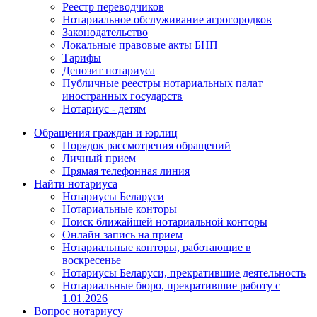
Реестр переводчиков
Нотариальное обслуживание агрогородков
Законодательство
Локальные правовые акты БНП
Тарифы
Депозит нотариуса
Публичные реестры нотариальных палат
иностранных государств
Нотариус - детям
Обращения граждан и юрлиц
Порядок рассмотрения обращений
Личный прием
Прямая телефонная линия
Найти нотариуса
Нотариусы Беларуси
Нотариальные конторы
Поиск ближайшей нотариальной конторы
Онлайн запись на прием
Нотариальные конторы, работающие в
воскресенье
Нотариусы Беларуси, прекратившие деятельность
Нотариальные бюро, прекратившие работу с
1.01.2026
Вопрос нотариусу