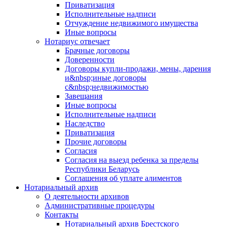
Приватизация
Исполнительные надписи
Отчуждение недвижимого имущества
Иные вопросы
Нотариус отвечает
Брачные договоры
Доверенности
Договоры купли-продажи, мены, дарения
и&nbsp;иные договоры
с&nbsp;недвижимостью
Завещания
Иные вопросы
Исполнительные надписи
Наследство
Приватизация
Прочие договоры
Согласия
Согласия на выезд ребенка за пределы
Республики Беларусь
Соглашения об уплате алиментов
Нотариальный архив
О деятельности архивов
Административные процедуры
Контакты
Нотариальный архив Брестского