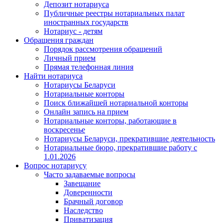
Депозит нотариуса
Публичные реестры нотариальных палат
иностранных государств
Нотариус - детям
Обращения граждан
Порядок рассмотрения обращений
Личный прием
Прямая телефонная линия
Найти нотариуса
Нотариусы Беларуси
Нотариальные конторы
Поиск ближайшей нотариальной конторы
Онлайн запись на прием
Нотариальные конторы, работающие в
воскресенье
Нотариусы Беларуси, прекратившие деятельность
Нотариальные бюро, прекратившие работу с
1.01.2026
Вопрос нотариусу
Часто задаваемые вопросы
Завещание
Доверенности
Брачный договор
Наследство
Приватизация