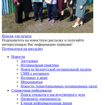
Версия для печати
Подпишитесь на новостную рассылку и получайте
интересующую Вас информацию первыми!
Подписаться на рассылку
Новости
Актуально
Нотариальная практика
Новости Белорусской нотариальной палаты
СМИ о нотариате
Нотариат в мире
Мероприятия
Новости территориальных нотариальных палат
Справочная информация
Поиск открытого наследственного дела
Проверить доверенность
Единая информационная линия