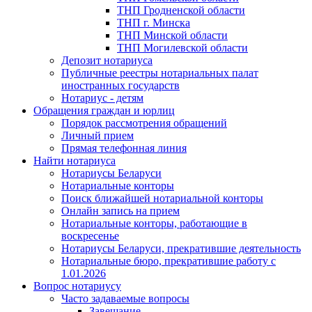
ТНП Гродненской области
ТНП г. Минска
ТНП Минской области
ТНП Могилевской области
Депозит нотариуса
Публичные реестры нотариальных палат
иностранных государств
Нотариус - детям
Обращения граждан и юрлиц
Порядок рассмотрения обращений
Личный прием
Прямая телефонная линия
Найти нотариуса
Нотариусы Беларуси
Нотариальные конторы
Поиск ближайшей нотариальной конторы
Онлайн запись на прием
Нотариальные конторы, работающие в
воскресенье
Нотариусы Беларуси, прекратившие деятельность
Нотариальные бюро, прекратившие работу с
1.01.2026
Вопрос нотариусу
Часто задаваемые вопросы
Завещание