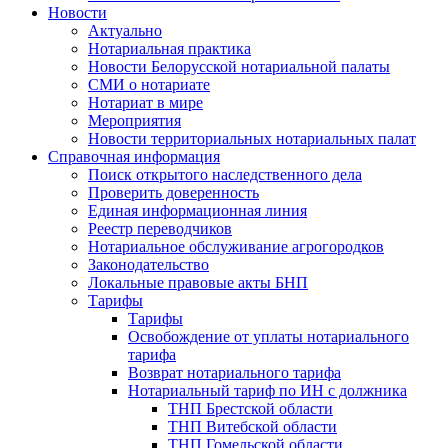
Новости
Актуально
Нотариальная практика
Новости Белорусской нотариальной палаты
СМИ о нотариате
Нотариат в мире
Мероприятия
Новости территориальных нотариальных палат
Справочная информация
Поиск открытого наследственного дела
Проверить доверенность
Единая информационная линия
Реестр переводчиков
Нотариальное обслуживание агрогородков
Законодательство
Локальные правовые акты БНП
Тарифы
Тарифы
Освобождение от уплаты нотариального
тарифа
Возврат нотариального тарифа
Нотариальный тариф по ИН с должника
ТНП Брестской области
ТНП Витебской области
ТНП Гомельской области