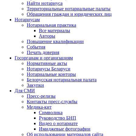
Найти нотариуса
Территориальные нотариальные палаты
Обращения граждан и юридических лиц
Нотариусам
Нотариальная практика
Все материалы
Авторы
Повышение квалификации
События
Печать доверия
Госорганам и организациям
Нормативные акты
Нотариусы Беларуси
Нотариальные конторы
Белорусская нотариальная палата
Закупки
Для СМИ
Пресс-релизы
Контакты пресс-службы
Медика-кит
Символика
Руководство БНП
Видео о нотариате
Имиджевые фотографии
Об использовании материалов сайта