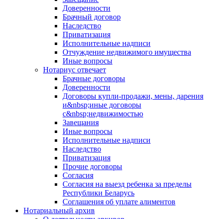
Доверенности
Брачный договор
Наследство
Приватизация
Исполнительные надписи
Отчуждение недвижимого имущества
Иные вопросы
Нотариус отвечает
Брачные договоры
Доверенности
Договоры купли-продажи, мены, дарения
и&nbsp;иные договоры
с&nbsp;недвижимостью
Завещания
Иные вопросы
Исполнительные надписи
Наследство
Приватизация
Прочие договоры
Согласия
Согласия на выезд ребенка за пределы
Республики Беларусь
Соглашения об уплате алиментов
Нотариальный архив