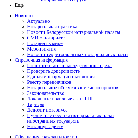
Ещё
Новости
Актуально
Нотариальная практика
Новости Белорусской нотариальной палаты
СМИ о нотариате
Нотариат в мире
Мероприятия
Новости территориальных нотариальных палат
Справочная информация
Поиск открытого наследственного дела
Проверить доверенность
Единая информационная линия
Реестр переводчиков
Нотариальное обслуживание агрогородков
Законодательство
Локальные правовые акты БНП
Тарифы
Депозит нотариуса
Публичные реестры нотариальных палат
иностранных государств
Нотариус - детям
Обращения граждан и юрлиц