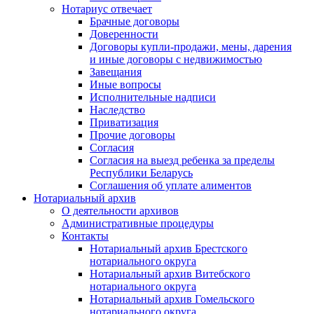
Нотариус отвечает
Брачные договоры
Доверенности
Договоры купли-продажи, мены, дарения
и иные договоры с недвижимостью
Завещания
Иные вопросы
Исполнительные надписи
Наследство
Приватизация
Прочие договоры
Согласия
Согласия на выезд ребенка за пределы
Республики Беларусь
Соглашения об уплате алиментов
Нотариальный архив
О деятельности архивов
Административные процедуры
Контакты
Нотариальный архив Брестского
нотариального округа
Нотариальный архив Витебского
нотариального округа
Нотариальный архив Гомельского
нотариального округа