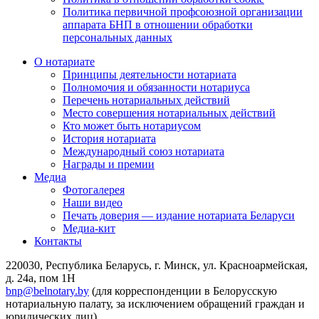
Политика первичной профсоюзной организации
аппарата БНП в отношении обработки
персональных данных
О нотариате
Принципы деятельности нотариата
Полномочия и обязанности нотариуса
Перечень нотариальных действий
Место совершения нотариальных действий
Кто может быть нотариусом
История нотариата
Международный союз нотариата
Награды и премии
Медиа
Фотогалерея
Наши видео
Печать доверия — издание нотариата Беларуси
Медиа-кит
Контакты
220030, Республика Беларусь, г. Минск, ул. Красноармейская,
д. 24а, пом 1Н
bnp@belnotary.by
(для корреспонденции в Белорусскую
нотариальную палату, за исключением обращений граждан и
юридических лиц)