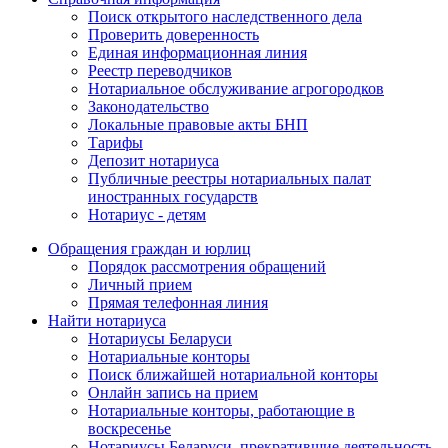
Поиск открытого наследственного дела
Проверить доверенность
Единая информационная линия
Реестр переводчиков
Нотариальное обслуживание агрогородков
Законодательство
Локальные правовые акты БНП
Тарифы
Депозит нотариуса
Публичные реестры нотариальных палат
иностранных государств
Нотариус - детям
Обращения граждан и юрлиц
Порядок рассмотрения обращений
Личный прием
Прямая телефонная линия
Найти нотариуса
Нотариусы Беларуси
Нотариальные конторы
Поиск ближайшей нотариальной конторы
Онлайн запись на прием
Нотариальные конторы, работающие в
воскресенье
Нотариусы Беларуси, прекратившие деятельность