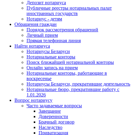
Депозит нотариуса
Публичные реестры нотариальных палат
иностранных государств
Нотариус - детям
Обращения граждан
Порядок рассмотрения обращений
Личный прием
Прямая телефонная линия
Найти нотариуса
Нотариусы Беларуси
Нотариальные конторы
Поиск ближайшей нотариальной конторы
Онлайн запись на прием
Нотариальные конторы, работающие в
воскресенье
Нотариусы Беларуси, прекратившие деятельность
Нотариальные бюро, прекратившие работу с
1.01.2026
Вопрос нотариусу
Часто задаваемые вопросы
Завещание
Доверенности
Брачный договор
Наследство
Приватизация