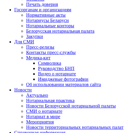
Печать доверия
Госорганам и организациям
Нормативные акты
Нотариусы Беларуси
Нотариальные конторы
Белорусская нотариальная палата
Закупки
Для СМИ
Пресс-релизы
Контакты пресс-службы
Медика-кит
Символика
Руководство БНП
Видео о нотариате
Имиджевые фотографии
Об использовании материалов сайта
Новости
Актуально
Нотариальная практика
Новости Белорусской нотариальной палаты
СМИ о нотариате
Нотариат в мире
Мероприятия
Новости территориальных нотариальных палат
Справочная информация