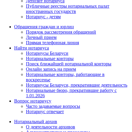
Депозит нотариуса
Публичные реестры нотариальных палат
иностранных государств
Нотариус - детям
Обращения граждан и юрлиц
Порядок рассмотрения обращений
Личный прием
Прямая телефонная линия
Найти нотариуса
Нотариусы Беларуси
Нотариальные конторы
Поиск ближайшей нотариальной конторы
Онлайн запись на прием
Нотариальные конторы, работающие в
воскресенье
Нотариусы Беларуси, прекратившие деятельность
Нотариальные бюро, прекратившие работу с
1.01.2026
Вопрос нотариусу
Часто задаваемые вопросы
Нотариус отвечает
Нотариальный архив
О деятельности архивов