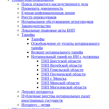
Поиск открытого наследственного дела
Проверить доверенность
Единая информационная линия
Реестр переводчиков
Нотариальное обслуживание агрогородков
Законодательство
Локальные правовые акты БНП
Тарифы
Тарифы
Освобождение от уплаты нотариального
тарифа
Возврат нотариального тарифа
Нотариальный тариф по ИН с должника
ТНП Брестской области
ТНП Витебской области
ТНП Гомельской области
ТНП Гродненской области
ТНП г. Минска
ТНП Минской области
ТНП Могилевской области
Депозит нотариуса
Публичные реестры нотариальных палат
иностранных государств
Нотариус - детям