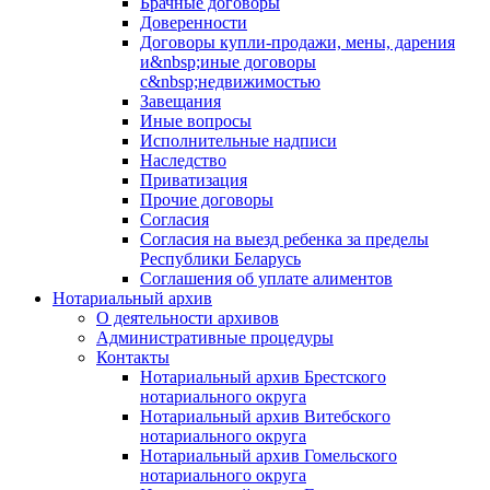
Брачные договоры
Доверенности
Договоры купли-продажи, мены, дарения
и&nbsp;иные договоры
с&nbsp;недвижимостью
Завещания
Иные вопросы
Исполнительные надписи
Наследство
Приватизация
Прочие договоры
Согласия
Согласия на выезд ребенка за пределы
Республики Беларусь
Соглашения об уплате алиментов
Нотариальный архив
О деятельности архивов
Административные процедуры
Контакты
Нотариальный архив Брестского
нотариального округа
Нотариальный архив Витебского
нотариального округа
Нотариальный архив Гомельского
нотариального округа