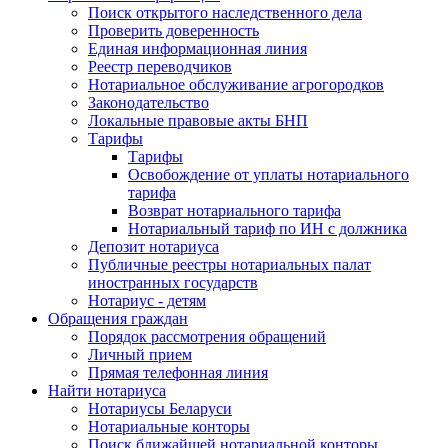
Поиск открытого наследственного дела
Проверить доверенность
Единая информационная линия
Реестр переводчиков
Нотариальное обслуживание агрогородков
Законодательство
Локальные правовые акты БНП
Тарифы
Тарифы
Освобождение от уплаты нотариального
тарифа
Возврат нотариального тарифа
Нотариальный тариф по ИН с должника
Депозит нотариуса
Публичные реестры нотариальных палат
иностранных государств
Нотариус - детям
Обращения граждан
Порядок рассмотрения обращений
Личный прием
Прямая телефонная линия
Найти нотариуса
Нотариусы Беларуси
Нотариальные конторы
Поиск ближайшей нотариальной конторы