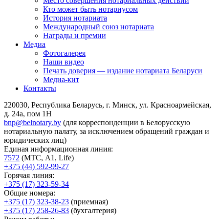
Место совершения нотариальных действий
Кто может быть нотариусом
История нотариата
Международный союз нотариата
Награды и премии
Медиа
Фотогалерея
Наши видео
Печать доверия — издание нотариата Беларуси
Медиа-кит
Контакты
220030, Республика Беларусь, г. Минск, ул. Красноармейская,
д. 24а, пом 1Н
bnp@belnotary.by
(для корреспонденции в Белорусскую
нотариальную палату, за исключением обращений граждан и
юридических лиц)
Единая информационная линия:
7572
(МТС, A1, Life)
+375 (44) 592-99-27
Горячая линия:
+375 (17) 323-59-34
Общие номера:
+375 (17) 323-38-23
(приемная)
+375 (17) 258-26-83
(бухгалтерия)