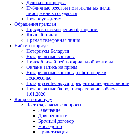
Депозит нотариуса
Публичные реестры нотариальных палат
иностранных государств
Нотариус - детям
Обращения граждан
Порядок рассмотрения обращений
Личный прием
Прямая телефонная линия
Найти нотариуса
Нотариусы Беларуси
Нотариальные конторы
Поиск ближайшей нотариальной конторы
Онлайн запись на прием
Нотариальные конторы, работающие в
воскресенье
Нотариусы Беларуси, прекратившие деятельность
Нотариальные бюро, прекратившие работу с
1.01.2026
Вопрос нотариусу
Часто задаваемые вопросы
Завещание
Доверенности
Брачный договор
Наследство
Приватизация