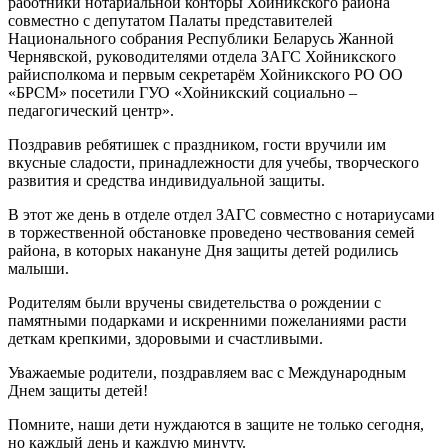
работники нотариальной конторы Хойникского района
совместно с депутатом Палаты представителей
Национального собрания Республики Беларусь Жанной
Чернявской, руководителями отдела ЗАГС Хойникского
райисполкома и первым секретарём Хойникского РО ОО
«БРСМ» посетили ГУО «Хойникский социально –
педагогический центр».
Поздравив ребятишек с праздником, гости вручили им
вкусные сладости, принадлежности для учебы, творческого
развития и средства индивидуальной защиты.
В этот же день в отделе отдел ЗАГС совместно с нотариусами
в торжественной обстановке проведено чествования семей
района, в которых накануне Дня защиты детей родились
малыши.
Родителям были вручены свидетельства о рождении с
памятными подарками и искренними пожеланиями расти
деткам крепкими, здоровыми и счастливыми.
Уважаемые родители, поздравляем вас с Международным
Днем защиты детей!
Помните, наши дети нуждаются в защите не только сегодня,
но каждый день и каждую минуту.