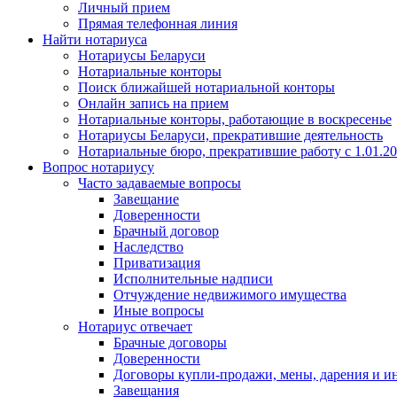
Личный прием
Прямая телефонная линия
Найти нотариуса
Нотариусы Беларуси
Нотариальные конторы
Поиск ближайшей нотариальной конторы
Онлайн запись на прием
Нотариальные конторы, работающие в воскресенье
Нотариусы Беларуси, прекратившие деятельность
Нотариальные бюро, прекратившие работу с 1.01.2
Вопрос нотариусу
Часто задаваемые вопросы
Завещание
Доверенности
Брачный договор
Наследство
Приватизация
Исполнительные надписи
Отчуждение недвижимого имущества
Иные вопросы
Нотариус отвечает
Брачные договоры
Доверенности
Договоры купли-продажи, мены, дарения и и
Завещания