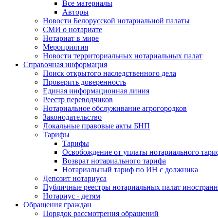
Все материалы
Авторы
Новости Белорусской нотариальной палаты
СМИ о нотариате
Нотариат в мире
Мероприятия
Новости территориальных нотариальных палат
Справочная информация
Поиск открытого наследственного дела
Проверить доверенность
Единая информационная линия
Реестр переводчиков
Нотариальное обслуживание агрогородков
Законодательство
Локальные правовые акты БНП
Тарифы
Тарифы
Освобождение от уплаты нотариального тари
Возврат нотариального тарифа
Нотариальный тариф по ИН с должника
Депозит нотариуса
Публичные реестры нотариальных палат иностранн
Нотариус - детям
Обращения граждан
Порядок рассмотрения обращений