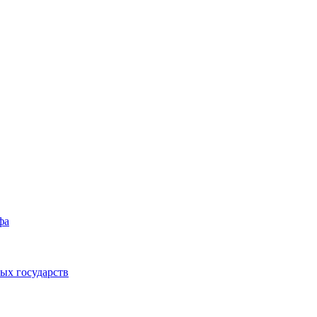
фа
ых государств