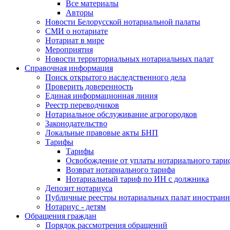
Все материалы
Авторы
Новости Белорусской нотариальной палаты
СМИ о нотариате
Нотариат в мире
Мероприятия
Новости территориальных нотариальных палат
Справочная информация
Поиск открытого наследственного дела
Проверить доверенность
Единая информационная линия
Реестр переводчиков
Нотариальное обслуживание агрогородков
Законодательство
Локальные правовые акты БНП
Тарифы
Тарифы
Освобождение от уплаты нотариального тари
Возврат нотариального тарифа
Нотариальный тариф по ИН с должника
Депозит нотариуса
Публичные реестры нотариальных палат иностранн
Нотариус - детям
Обращения граждан
Порядок рассмотрения обращений