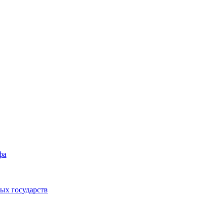
фа
ых государств