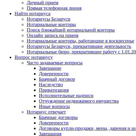
Личный прием
Прямая телефонная линия
Найти нотариуса
Нотариусы Беларуси
Нотариальные конторы
Поиск ближайшей нотариальной конторы
Онлайн запись на прием
Нотариальные конторы, работающие в воскресенье
Нотариусы Беларуси, прекратившие деятельность
Нотариальные бюро, прекратившие работу с 1.01.2
Вопрос нотариусу
Часто задаваемые вопросы
Завещание
Доверенности
Брачный договор
Наследство
Приватизация
Исполнительные надписи
Отчуждение недвижимого имущества
Иные вопросы
Нотариус отвечает
Брачные договоры
Доверенности
Договоры купли-продажи, мены, дарения и и
Завещания