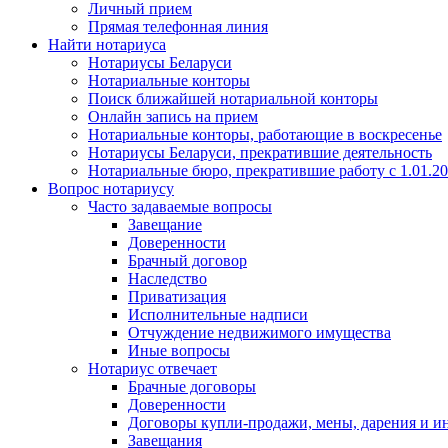
Личный прием
Прямая телефонная линия
Найти нотариуса
Нотариусы Беларуси
Нотариальные конторы
Поиск ближайшей нотариальной конторы
Онлайн запись на прием
Нотариальные конторы, работающие в воскресенье
Нотариусы Беларуси, прекратившие деятельность
Нотариальные бюро, прекратившие работу с 1.01.2
Вопрос нотариусу
Часто задаваемые вопросы
Завещание
Доверенности
Брачный договор
Наследство
Приватизация
Исполнительные надписи
Отчуждение недвижимого имущества
Иные вопросы
Нотариус отвечает
Брачные договоры
Доверенности
Договоры купли-продажи, мены, дарения и и
Завещания