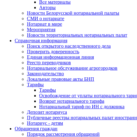
Все материалы
Авторы
Новости Белорусской нотариальной палаты
СМИ о нотариате
Нотариат в мире
Мероприятия
Новости территориальных нотариальных палат
Справочная информация
Поиск открытого наследственного дела
Проверить доверенность
Единая информационная линия
Реестр переводчиков
Нотариальное обслуживание агрогородков
Законодательство
Локальные правовые акты БНП
Тарифы
Тарифы
Освобождение от уплаты нотариального тари
Возврат нотариального тарифа
Нотариальный тариф по ИН с должника
Депозит нотариуса
Публичные реестры нотариальных палат иностранн
Нотариус - детям
Обращения граждан
Порядок рассмотрения обращений