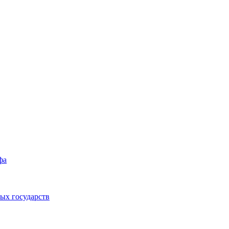
фа
ых государств