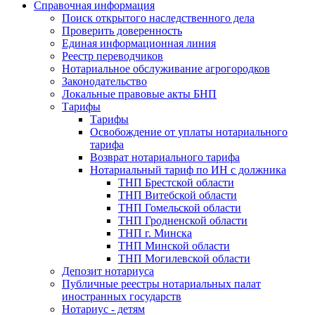
Справочная информация
Поиск открытого наследственного дела
Проверить доверенность
Единая информационная линия
Реестр переводчиков
Нотариальное обслуживание агрогородков
Законодательство
Локальные правовые акты БНП
Тарифы
Тарифы
Освобождение от уплаты нотариального
тарифа
Возврат нотариального тарифа
Нотариальный тариф по ИН с должника
ТНП Брестской области
ТНП Витебской области
ТНП Гомельской области
ТНП Гродненской области
ТНП г. Минска
ТНП Минской области
ТНП Могилевской области
Депозит нотариуса
Публичные реестры нотариальных палат
иностранных государств
Нотариус - детям