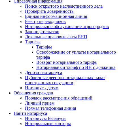
Справочная информация
Поиск открытого наследственного дела
Проверить доверенность
Единая информационная линия
Реестр переводчиков
Нотариальное обслуживание агрогородков
Законодательство
Локальные правовые акты БНП
Тарифы
Тарифы
Освобождение от уплаты нотариального
тарифа
Возврат нотариального тарифа
Нотариальный тариф по ИН с должника
Депозит нотариуса
Публичные реестры нотариальных палат
иностранных государств
Нотариус - детям
Обращения граждан
Порядок рассмотрения обращений
Личный прием
Прямая телефонная линия
Найти нотариуса
Нотариусы Беларуси
Нотариальные конторы