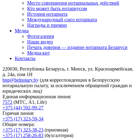
Место совершения нотариальных действий
Кто может быть нотариусом
История нотариата
Международный союз нотариата
Награды и премии
Медиа
Фотогалерея
Наши видео
Печать доверия — издание нотариата Беларуси
Медиа-кит
Контакты
220030, Республика Беларусь, г. Минск, ул. Красноармейская,
д. 24а, пом 1Н
bnp@belnotary.by
(для корреспонденции в Белорусскую
нотариальную палату, за исключением обращений граждан и
юридических лиц)
Единая информационная линия:
7572
(МТС, A1, Life)
+375 (44) 592-99-27
Горячая линия:
+375 (17) 323-59-34
Общие номера:
+375 (17) 323-38-23
(приемная)
+375 (17) 258-26-83
(бухгалтерия)