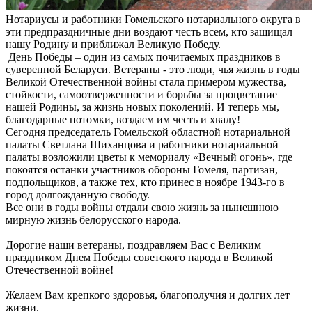
Нотариусы и работники Гомельского нотариального округа в
эти предпраздничные дни воздают честь всем, кто защищал
нашу Родину и приближал Великую Победу.
День Победы – один из самых почитаемых праздников в
суверенной Беларуси. Ветераны - это люди, чья жизнь в годы
Великой Отечественной войны стала примером мужества,
стойкости, самоотверженности и борьбы за процветание
нашей Родины, за жизнь новых поколений. И теперь мы,
благодарные потомки, воздаем им честь и хвалу!
Сегодня председатель Гомельской областной нотариальной
палаты Светлана Шиханцова и работники нотариальной
палаты возложили цветы к мемориалу «Вечный огонь», где
покоятся останки участников обороны Гомеля, партизан,
подпольщиков, а также тех, кто принес в ноябре 1943-го в
город долгожданную свободу.
Все они в годы войны отдали свою жизнь за нынешнюю
мирную жизнь белорусского народа.
Дорогие наши ветераны, поздравляем Вас с Великим
праздником Днем Победы советского народа в Великой
Отечественной войне!
Желаем Вам крепкого здоровья, благополучия и долгих лет
жизни.