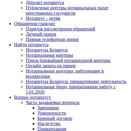
Депозит нотариуса
Публичные реестры нотариальных палат
иностранных государств
Нотариус - детям
Обращения граждан
Порядок рассмотрения обращений
Личный прием
Прямая телефонная линия
Найти нотариуса
Нотариусы Беларуси
Нотариальные конторы
Поиск ближайшей нотариальной конторы
Онлайн запись на прием
Нотариальные конторы, работающие в
воскресенье
Нотариусы Беларуси, прекратившие деятельность
Нотариальные бюро, прекратившие работу с
1.01.2026
Вопрос нотариусу
Часто задаваемые вопросы
Завещание
Доверенности
Брачный договор
Наследство
Приватизация