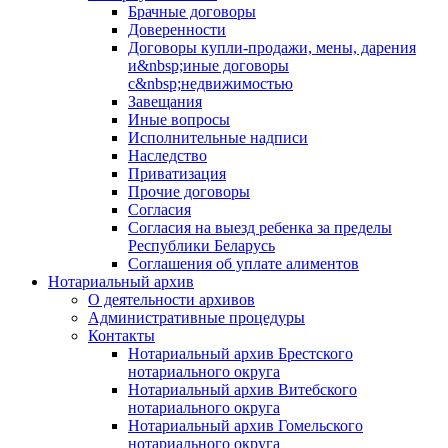
Брачные договоры
Доверенности
Договоры купли-продажи, мены, дарения
и&nbsp;иные договоры
с&nbsp;недвижимостью
Завещания
Иные вопросы
Исполнительные надписи
Наследство
Приватизация
Прочие договоры
Согласия
Согласия на выезд ребенка за пределы
Республики Беларусь
Соглашения об уплате алиментов
Нотариальный архив
О деятельности архивов
Административные процедуры
Контакты
Нотариальный архив Брестского
нотариального округа
Нотариальный архив Витебского
нотариального округа
Нотариальный архив Гомельского
нотариального округа