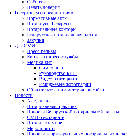
События
Печать доверия
Госорганам и организациям
Нормативные акты
Нотариусы Беларуси
Нотариальные конторы
Белорусская нотариальная палата
Закупки
Для СМИ
Пресс-релизы
Контакты пресс-службы
Медика-кит
Символика
Руководство БНП
Видео о нотариате
Имиджевые фотографии
Об использовании материалов сайта
Новости
Актуально
Нотариальная практика
Новости Белорусской нотариальной палаты
СМИ о нотариате
Нотариат в мире
Мероприятия
Новости территориальных нотариальных палат