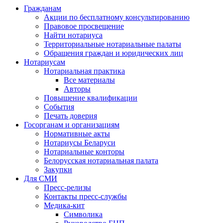
Гражданам
Акции по бесплатному консультированию
Правовое просвещение
Найти нотариуса
Территориальные нотариальные палаты
Обращения граждан и юридических лиц
Нотариусам
Нотариальная практика
Все материалы
Авторы
Повышение квалификации
События
Печать доверия
Госорганам и организациям
Нормативные акты
Нотариусы Беларуси
Нотариальные конторы
Белорусская нотариальная палата
Закупки
Для СМИ
Пресс-релизы
Контакты пресс-службы
Медика-кит
Символика