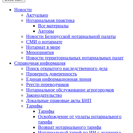
Новости
Актуально
Нотариальная практика
Все материалы
Авторы
Новости Белорусской нотариальной палаты
СМИ о нотариате
Нотариат в мире
Мероприятия
Новости территориальных нотариальных палат
Справочная информация
Поиск открытого наследственного дела
Проверить доверенность
Единая информационная линия
Реестр переводчиков
Нотариальное обслуживание агрогородков
Законодательство
Локальные правовые акты БНП
Тарифы
Тарифы
Освобождение от уплаты нотариального
тарифа
Возврат нотариального тарифа
Нотариальный тариф по ИН с должника