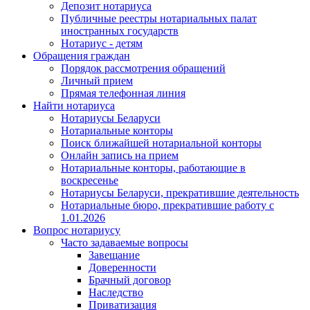
Депозит нотариуса
Публичные реестры нотариальных палат
иностранных государств
Нотариус - детям
Обращения граждан
Порядок рассмотрения обращений
Личный прием
Прямая телефонная линия
Найти нотариуса
Нотариусы Беларуси
Нотариальные конторы
Поиск ближайшей нотариальной конторы
Онлайн запись на прием
Нотариальные конторы, работающие в
воскресенье
Нотариусы Беларуси, прекратившие деятельность
Нотариальные бюро, прекратившие работу с
1.01.2026
Вопрос нотариусу
Часто задаваемые вопросы
Завещание
Доверенности
Брачный договор
Наследство
Приватизация