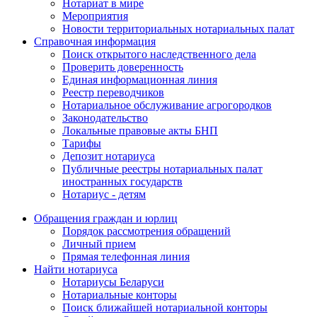
Нотариат в мире
Мероприятия
Новости территориальных нотариальных палат
Справочная информация
Поиск открытого наследственного дела
Проверить доверенность
Единая информационная линия
Реестр переводчиков
Нотариальное обслуживание агрогородков
Законодательство
Локальные правовые акты БНП
Тарифы
Депозит нотариуса
Публичные реестры нотариальных палат
иностранных государств
Нотариус - детям
Обращения граждан и юрлиц
Порядок рассмотрения обращений
Личный прием
Прямая телефонная линия
Найти нотариуса
Нотариусы Беларуси
Нотариальные конторы
Поиск ближайшей нотариальной конторы