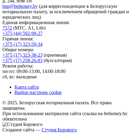
д. 24а, пом 1Н
bnp@belnotary.by
(для корреспонденции в Белорусскую
нотариальную палату, за исключением обращений граждан и
юридических лиц)
Единая информационная линия:
7572
(МТС, A1, Life)
+375 (44) 592-99-27
Горячая линия:
+375 (17) 323-59-34
Общие номера:
+375 (17) 323-38-23
(приемная)
+375 (17) 258-26-83
(бухгалтерия)
Режим работы:
пн-пт: 09:00-13:00, 14:00-18:00
сб, вс: выходные
Карта сайта
Выбор настроек cookie
© 2025, Белорусская нотариальная палата. Все права
защищены.
При использовании материалов сайта ссылка на belnotary.by
обязательна
Создание сайта —
Студия Борового