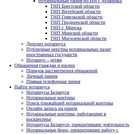
Нотариальный тариф по ИН с должника
ТНП Брестской области
ТНП Витебской области
ТНП Гомельской области
ТНП Гродненской области
ТНП г. Минска
ТНП Минской области
ТНП Могилевской области
Депозит нотариуса
Публичные реестры нотариальных палат
иностранных государств
Нотариус - детям
Обращения граждан и юрлиц
Порядок рассмотрения обращений
Личный прием
Прямая телефонная линия
Найти нотариуса
Нотариусы Беларуси
Нотариальные конторы
Поиск ближайшей нотариальной конторы
Онлайн запись на прием
Нотариальные конторы, работающие в
воскресенье
Нотариусы Беларуси, прекратившие деятельность
Нотариальные бюро, прекратившие работу с