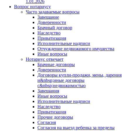
1.01.2026
Вопрос нотариусу
Часто задаваемые вопросы
Завещание
Доверенности
Брачный договор
Наследство
Приватизация
Исполнительные надписи
Отчуждение недвижимого имущества
Иные вопросы
Нотариус отвечает
Брачные договоры
Доверенности
Договоры купли-продажи, мены, дарения
и&nbsp;иные договоры
с&nbsp;недвижимостью
Завещания
Иные вопросы
Исполнительные надписи
Наследство
Приватизация
Прочие договоры
Согласия
Согласия на выезд ребенка за пределы