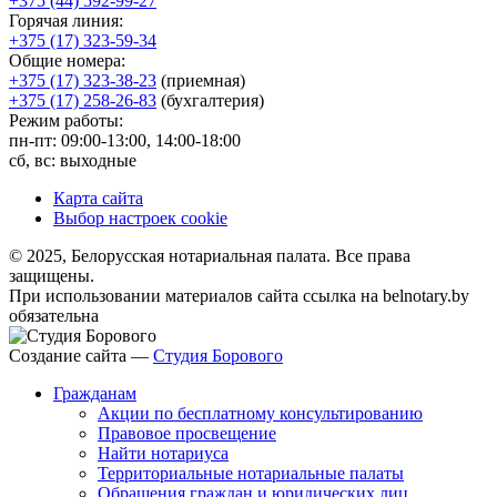
+375 (44) 592-99-27
Горячая линия:
+375 (17) 323-59-34
Общие номера:
+375 (17) 323-38-23
(приемная)
+375 (17) 258-26-83
(бухгалтерия)
Режим работы:
пн-пт: 09:00-13:00, 14:00-18:00
сб, вс: выходные
Карта сайта
Выбор настроек cookie
© 2025, Белорусская нотариальная палата. Все права
защищены.
При использовании материалов сайта ссылка на belnotary.by
обязательна
Создание сайта —
Студия Борового
Гражданам
Акции по бесплатному консультированию
Правовое просвещение
Найти нотариуса
Территориальные нотариальные палаты
Обращения граждан и юридических лиц