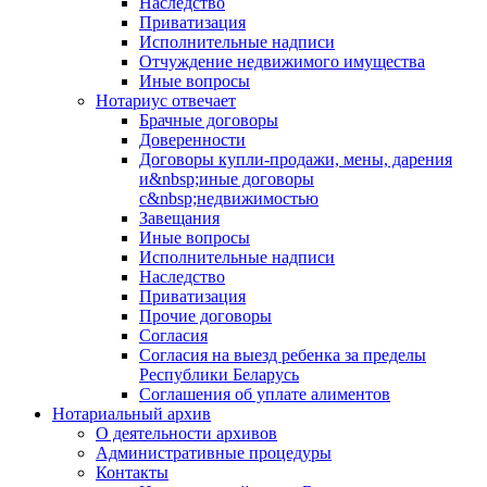
Наследство
Приватизация
Исполнительные надписи
Отчуждение недвижимого имущества
Иные вопросы
Нотариус отвечает
Брачные договоры
Доверенности
Договоры купли-продажи, мены, дарения
и&nbsp;иные договоры
с&nbsp;недвижимостью
Завещания
Иные вопросы
Исполнительные надписи
Наследство
Приватизация
Прочие договоры
Согласия
Согласия на выезд ребенка за пределы
Республики Беларусь
Соглашения об уплате алиментов
Нотариальный архив
О деятельности архивов
Административные процедуры
Контакты