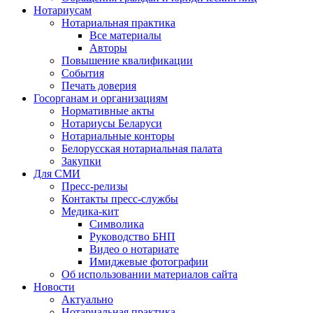
Нотариусам
Нотариальная практика
Все материалы
Авторы
Повышение квалификации
События
Печать доверия
Госорганам и организациям
Нормативные акты
Нотариусы Беларуси
Нотариальные конторы
Белорусская нотариальная палата
Закупки
Для СМИ
Пресс-релизы
Контакты пресс-службы
Медика-кит
Символика
Руководство БНП
Видео о нотариате
Имиджевые фотографии
Об использовании материалов сайта
Новости
Актуально
Нотариальная практика