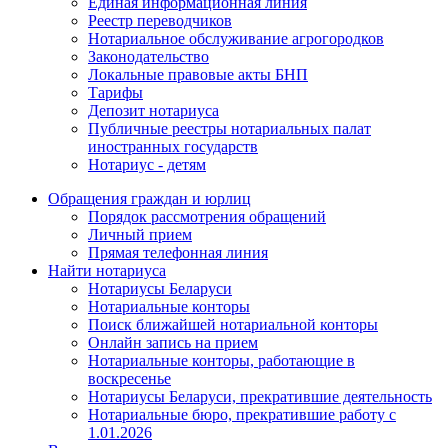
Единая информационная линия
Реестр переводчиков
Нотариальное обслуживание агрогородков
Законодательство
Локальные правовые акты БНП
Тарифы
Депозит нотариуса
Публичные реестры нотариальных палат
иностранных государств
Нотариус - детям
Обращения граждан и юрлиц
Порядок рассмотрения обращений
Личный прием
Прямая телефонная линия
Найти нотариуса
Нотариусы Беларуси
Нотариальные конторы
Поиск ближайшей нотариальной конторы
Онлайн запись на прием
Нотариальные конторы, работающие в
воскресенье
Нотариусы Беларуси, прекратившие деятельность
Нотариальные бюро, прекратившие работу с
1.01.2026