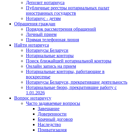
Депозит нотариуса
Публичные реестры нотариальных палат
иностранных государств
Нотариус - детям
Обращения граждан
Порядок рассмотрения обращений
Личный прием
Прямая телефонная линия
Найти нотариуса
Нотариусы Беларуси
Нотариальные конторы
Поиск ближайшей нотариальной конторы
Онлайн запись на прием
Нотариальные конторы, работающие в
воскресенье
Нотариусы Беларуси, прекратившие деятельность
Нотариальные бюро, прекратившие работу с
1.01.2026
Вопрос нотариусу
Часто задаваемые вопросы
Завещание
Доверенности
Брачный договор
Наследство
Приватизация