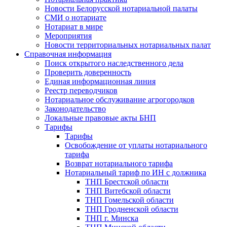
Новости Белорусской нотариальной палаты
СМИ о нотариате
Нотариат в мире
Мероприятия
Новости территориальных нотариальных палат
Справочная информация
Поиск открытого наследственного дела
Проверить доверенность
Единая информационная линия
Реестр переводчиков
Нотариальное обслуживание агрогородков
Законодательство
Локальные правовые акты БНП
Тарифы
Тарифы
Освобождение от уплаты нотариального
тарифа
Возврат нотариального тарифа
Нотариальный тариф по ИН с должника
ТНП Брестской области
ТНП Витебской области
ТНП Гомельской области
ТНП Гродненской области
ТНП г. Минска