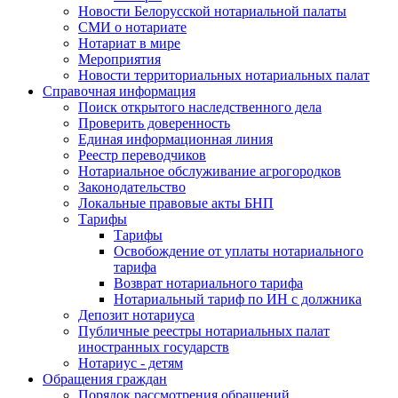
Новости Белорусской нотариальной палаты
СМИ о нотариате
Нотариат в мире
Мероприятия
Новости территориальных нотариальных палат
Справочная информация
Поиск открытого наследственного дела
Проверить доверенность
Единая информационная линия
Реестр переводчиков
Нотариальное обслуживание агрогородков
Законодательство
Локальные правовые акты БНП
Тарифы
Тарифы
Освобождение от уплаты нотариального
тарифа
Возврат нотариального тарифа
Нотариальный тариф по ИН с должника
Депозит нотариуса
Публичные реестры нотариальных палат
иностранных государств
Нотариус - детям
Обращения граждан
Порядок рассмотрения обращений