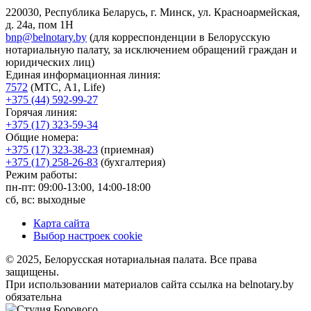
220030, Республика Беларусь, г. Минск, ул. Красноармейская,
д. 24а, пом 1Н
bnp@belnotary.by
(для корреспонденции в Белорусскую
нотариальную палату, за исключением обращений граждан и
юридических лиц)
Единая информационная линия:
7572
(МТС, A1, Life)
+375 (44) 592-99-27
Горячая линия:
+375 (17) 323-59-34
Общие номера:
+375 (17) 323-38-23
(приемная)
+375 (17) 258-26-83
(бухгалтерия)
Режим работы:
пн-пт: 09:00-13:00, 14:00-18:00
сб, вс: выходные
Карта сайта
Выбор настроек cookie
© 2025, Белорусская нотариальная палата. Все права
защищены.
При использовании материалов сайта ссылка на belnotary.by
обязательна