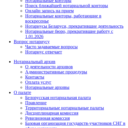
Нотариальные конторы
Поиск ближайшей нотариальной конторы
Онлайн запись на прием
Нотариальные конторы, работающие в
воскресенье
Нотариусы Беларуси, прекратившие деятельность
Нотариальные бюро, прекратившие работу с
1.01.2026
Вопрос нотариусу
Часто задаваемые вопросы
Нотариус отвечает
Нотариальный архив
О деятельности архивов
Административные процедуры
Контакты
Оплата услуг
Нотариальные архивы
О палате
Белорусская нотариальная палата
Правление
Территориальные нотариальные палаты
Дисциплинарная комиссия
Ревизионная комиссия
Базовая организация государств-участников СНГ в