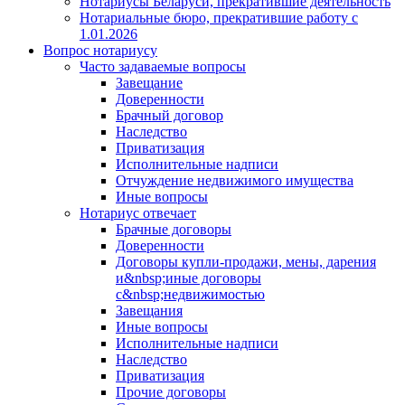
Нотариусы Беларуси, прекратившие деятельность
Нотариальные бюро, прекратившие работу с
1.01.2026
Вопрос нотариусу
Часто задаваемые вопросы
Завещание
Доверенности
Брачный договор
Наследство
Приватизация
Исполнительные надписи
Отчуждение недвижимого имущества
Иные вопросы
Нотариус отвечает
Брачные договоры
Доверенности
Договоры купли-продажи, мены, дарения
и&nbsp;иные договоры
с&nbsp;недвижимостью
Завещания
Иные вопросы
Исполнительные надписи
Наследство
Приватизация
Прочие договоры