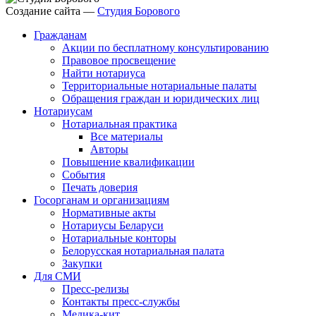
Создание сайта —
Студия Борового
Гражданам
Акции по бесплатному консультированию
Правовое просвещение
Найти нотариуса
Территориальные нотариальные палаты
Обращения граждан и юридических лиц
Нотариусам
Нотариальная практика
Все материалы
Авторы
Повышение квалификации
События
Печать доверия
Госорганам и организациям
Нормативные акты
Нотариусы Беларуси
Нотариальные конторы
Белорусская нотариальная палата
Закупки
Для СМИ
Пресс-релизы
Контакты пресс-службы
Медика-кит