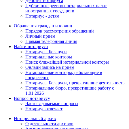
Депозит нотариуса
Публичные реестры нотариальных палат
иностранных государств
Нотариус - детям
Обращения граждан и юрлиц
Порядок рассмотрения обращений
Личный прием
Прямая телефонная линия
Найти нотариуса
Нотариусы Беларуси
Нотариальные конторы
Поиск ближайшей нотариальной конторы
Онлайн запись на прием
Нотариальные конторы, работающие в
воскресенье
Нотариусы Беларуси, прекратившие деятельность
Нотариальные бюро, прекратившие работу с
1.01.2026
Вопрос нотариусу
Часто задаваемые вопросы
Нотариус отвечает
Нотариальный архив
О деятельности архивов
Административные процедуры