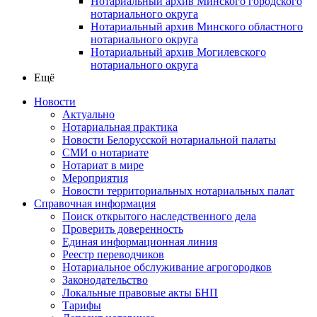
Нотариальный архив Минского городского
нотариального округа
Нотариальный архив Минского областного
нотариального округа
Нотариальный архив Могилевского
нотариального округа
Ещё
Новости
Актуально
Нотариальная практика
Новости Белорусской нотариальной палаты
СМИ о нотариате
Нотариат в мире
Мероприятия
Новости территориальных нотариальных палат
Справочная информация
Поиск открытого наследственного дела
Проверить доверенность
Единая информационная линия
Реестр переводчиков
Нотариальное обслуживание агрогородков
Законодательство
Локальные правовые акты БНП
Тарифы