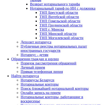
Возврат нотариального тарифа
Нотариальный тариф по ИН с должника
ТНП Брестской области
ТНП Витебской области
ТНП Гомельской области
ТНП Гродненской области
ТНП г. Минска
ТНП Минской области
ТНП Могилевской области
Депозит нотариуса
Публичные реестры нотариальных палат
иностранных государств
Нотариус - детям
Обращения граждан и юрлиц
Порядок рассмотрения обращений
Личный прием
Прямая телефонная линия
Найти нотариуса
Нотариусы Беларуси
Нотариальные конторы
Поиск ближайшей нотариальной конторы
Онлайн запись на прием
Нотариальные конторы, работающие в
воскресенье