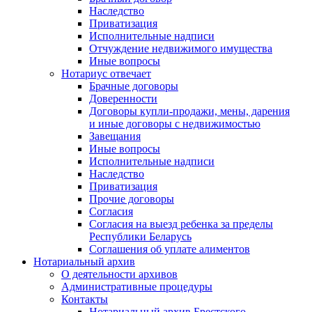
Наследство
Приватизация
Исполнительные надписи
Отчуждение недвижимого имущества
Иные вопросы
Нотариус отвечает
Брачные договоры
Доверенности
Договоры купли-продажи, мены, дарения
и иные договоры с недвижимостью
Завещания
Иные вопросы
Исполнительные надписи
Наследство
Приватизация
Прочие договоры
Согласия
Согласия на выезд ребенка за пределы
Республики Беларусь
Соглашения об уплате алиментов
Нотариальный архив
О деятельности архивов
Административные процедуры
Контакты
Нотариальный архив Брестского