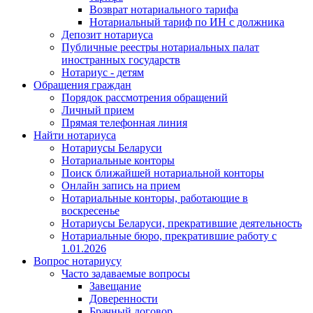
Возврат нотариального тарифа
Нотариальный тариф по ИН с должника
Депозит нотариуса
Публичные реестры нотариальных палат
иностранных государств
Нотариус - детям
Обращения граждан
Порядок рассмотрения обращений
Личный прием
Прямая телефонная линия
Найти нотариуса
Нотариусы Беларуси
Нотариальные конторы
Поиск ближайшей нотариальной конторы
Онлайн запись на прием
Нотариальные конторы, работающие в
воскресенье
Нотариусы Беларуси, прекратившие деятельность
Нотариальные бюро, прекратившие работу с
1.01.2026
Вопрос нотариусу
Часто задаваемые вопросы
Завещание
Доверенности
Брачный договор