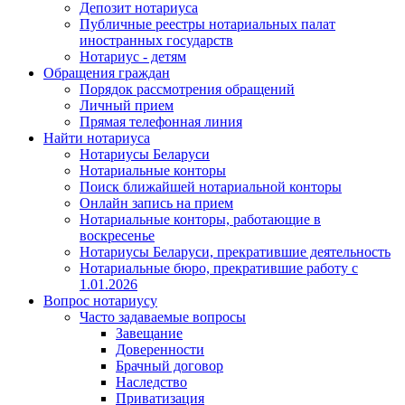
Депозит нотариуса
Публичные реестры нотариальных палат
иностранных государств
Нотариус - детям
Обращения граждан
Порядок рассмотрения обращений
Личный прием
Прямая телефонная линия
Найти нотариуса
Нотариусы Беларуси
Нотариальные конторы
Поиск ближайшей нотариальной конторы
Онлайн запись на прием
Нотариальные конторы, работающие в
воскресенье
Нотариусы Беларуси, прекратившие деятельность
Нотариальные бюро, прекратившие работу с
1.01.2026
Вопрос нотариусу
Часто задаваемые вопросы
Завещание
Доверенности
Брачный договор
Наследство
Приватизация