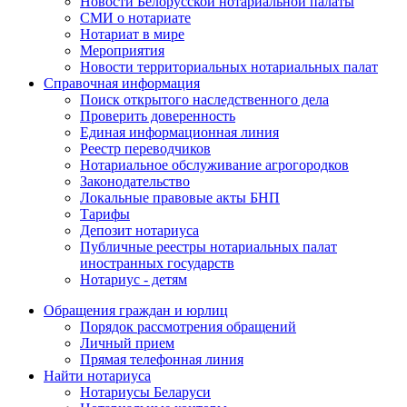
Новости Белорусской нотариальной палаты
СМИ о нотариате
Нотариат в мире
Мероприятия
Новости территориальных нотариальных палат
Справочная информация
Поиск открытого наследственного дела
Проверить доверенность
Единая информационная линия
Реестр переводчиков
Нотариальное обслуживание агрогородков
Законодательство
Локальные правовые акты БНП
Тарифы
Депозит нотариуса
Публичные реестры нотариальных палат
иностранных государств
Нотариус - детям
Обращения граждан и юрлиц
Порядок рассмотрения обращений
Личный прием
Прямая телефонная линия
Найти нотариуса
Нотариусы Беларуси