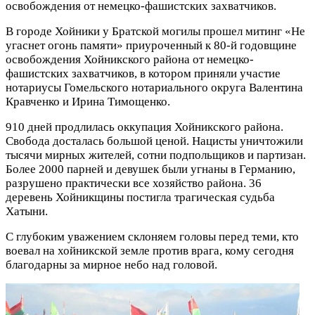
освобождения от немецко-фашистских захватчиков.
В городе Хойники у Братской могилы прошел митинг «Не
угаснет огонь памяти» приуроченный к 80-й годовщине
освобождения Хойникского района от немецко-
фашистских захватчиков, в котором приняли участие
нотариусы Гомельского нотариального округа Валентина
Кравченко и Ирина Тимощенко.
910 дней продлилась оккупация Хойникского района.
Свобода досталась большой ценой. Нацисты уничтожили
тысячи мирных жителей, сотни подпольщиков и партизан.
Более 2000 парней и девушек были угнаны в Германию,
разрушено практически все хозяйство района. 36
деревень Хойникщины постигла трагическая судьба
Хатыни.
С глубоким уважением склоняем головы перед теми, кто
воевал на хойникской земле против врага, кому сегодня
благодарны за мирное небо над головой.