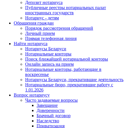
Депозит нотариуса
Публичные реестры нотариальных палат
иностранных государств
Нотариус - детям
Обращения граждан
Порядок рассмотрения обращений
Личный прием
Прямая телефонная линия
Найти нотариуса
Нотариусы Беларуси
Нотариальные конторы
Поиск ближайшей нотариальной конторы
Онлайн запись на прием
Нотариальные конторы, работающие в
воскресенье
Нотариусы Беларуси, прекратившие деятельность
Нотариальные бюро, прекратившие работу с
1.01.2026
Вопрос нотариусу
Часто задаваемые вопросы
Завещание
Доверенности
Брачный договор
Наследство
Приватизация