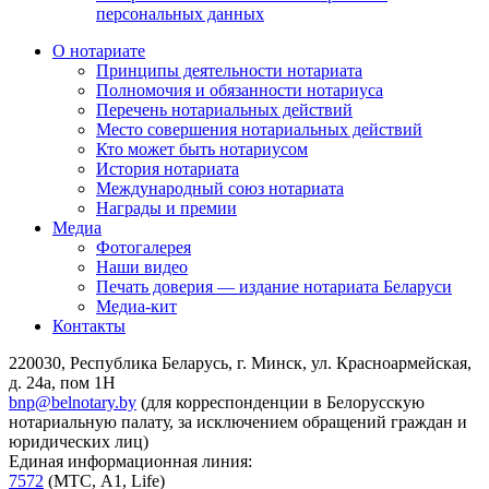
персональных данных
О нотариате
Принципы деятельности нотариата
Полномочия и обязанности нотариуса
Перечень нотариальных действий
Место совершения нотариальных действий
Кто может быть нотариусом
История нотариата
Международный союз нотариата
Награды и премии
Медиа
Фотогалерея
Наши видео
Печать доверия — издание нотариата Беларуси
Медиа-кит
Контакты
220030, Республика Беларусь, г. Минск, ул. Красноармейская,
д. 24а, пом 1Н
bnp@belnotary.by
(для корреспонденции в Белорусскую
нотариальную палату, за исключением обращений граждан и
юридических лиц)
Единая информационная линия:
7572
(МТС, A1, Life)