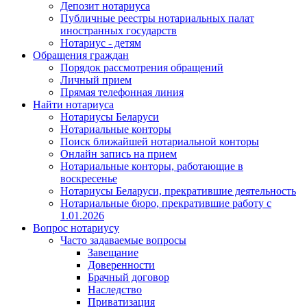
Депозит нотариуса
Публичные реестры нотариальных палат
иностранных государств
Нотариус - детям
Обращения граждан
Порядок рассмотрения обращений
Личный прием
Прямая телефонная линия
Найти нотариуса
Нотариусы Беларуси
Нотариальные конторы
Поиск ближайшей нотариальной конторы
Онлайн запись на прием
Нотариальные конторы, работающие в
воскресенье
Нотариусы Беларуси, прекратившие деятельность
Нотариальные бюро, прекратившие работу с
1.01.2026
Вопрос нотариусу
Часто задаваемые вопросы
Завещание
Доверенности
Брачный договор
Наследство
Приватизация