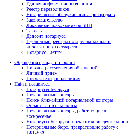
Единая информационная линия
Реестр переводчиков
Нотариальное обслуживание агрогородков
Законодательство
Локальные правовые акты БНП
Тарифы
Депозит нотариуса
Публичные реестры нотариальных палат
иностранных государств
Нотариус - детям
Обращения граждан и юрлиц
Порядок рассмотрения обращений
Личный прием
Прямая телефонная линия
Найти нотариуса
Нотариусы Беларуси
Нотариальные конторы
Поиск ближайшей нотариальной конторы
Онлайн запись на прием
Нотариальные конторы, работающие в
воскресенье
Нотариусы Беларуси, прекратившие деятельность
Нотариальные бюро, прекратившие работу с
1.01.2026