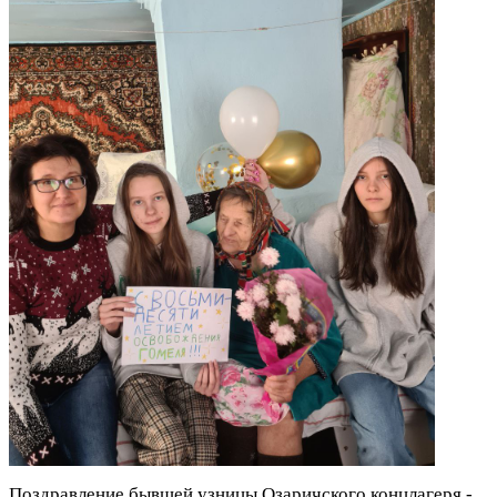
Поздравление бывшей узницы Озаричского концлагеря -