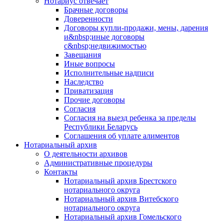
Нотариус отвечает
Брачные договоры
Доверенности
Договоры купли-продажи, мены, дарения
и&nbsp;иные договоры
с&nbsp;недвижимостью
Завещания
Иные вопросы
Исполнительные надписи
Наследство
Приватизация
Прочие договоры
Согласия
Согласия на выезд ребенка за пределы
Республики Беларусь
Соглашения об уплате алиментов
Нотариальный архив
О деятельности архивов
Административные процедуры
Контакты
Нотариальный архив Брестского
нотариального округа
Нотариальный архив Витебского
нотариального округа
Нотариальный архив Гомельского