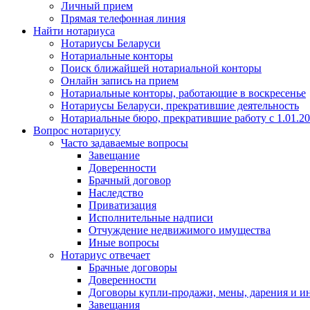
Личный прием
Прямая телефонная линия
Найти нотариуса
Нотариусы Беларуси
Нотариальные конторы
Поиск ближайшей нотариальной конторы
Онлайн запись на прием
Нотариальные конторы, работающие в воскресенье
Нотариусы Беларуси, прекратившие деятельность
Нотариальные бюро, прекратившие работу с 1.01.2
Вопрос нотариусу
Часто задаваемые вопросы
Завещание
Доверенности
Брачный договор
Наследство
Приватизация
Исполнительные надписи
Отчуждение недвижимого имущества
Иные вопросы
Нотариус отвечает
Брачные договоры
Доверенности
Договоры купли-продажи, мены, дарения и и
Завещания