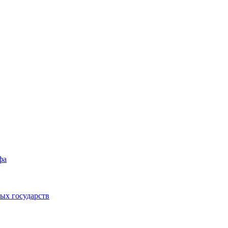
фа
ых государств