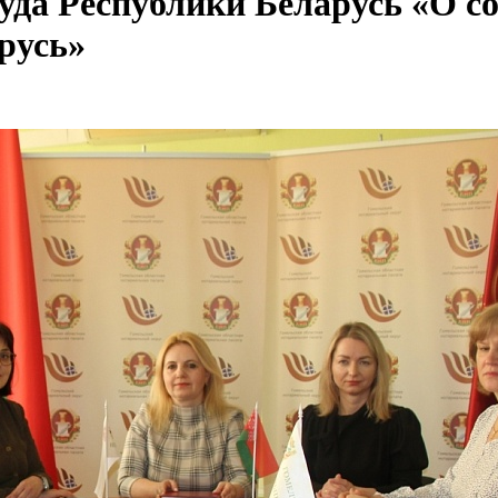
уда Республики Беларусь «О с
русь»