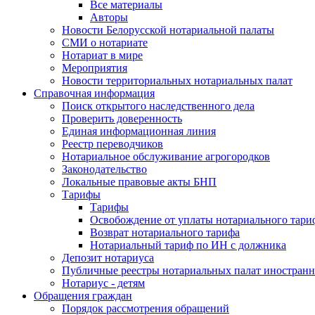
Все материалы
Авторы
Новости Белорусской нотариальной палаты
СМИ о нотариате
Нотариат в мире
Мероприятия
Новости территориальных нотариальных палат
Справочная информация
Поиск открытого наследственного дела
Проверить доверенность
Единая информационная линия
Реестр переводчиков
Нотариальное обслуживание агрогородков
Законодательство
Локальные правовые акты БНП
Тарифы
Тарифы
Освобождение от уплаты нотариального тари
Возврат нотариального тарифа
Нотариальный тариф по ИН с должника
Депозит нотариуса
Публичные реестры нотариальных палат иностранн
Нотариус - детям
Обращения граждан
Порядок рассмотрения обращений