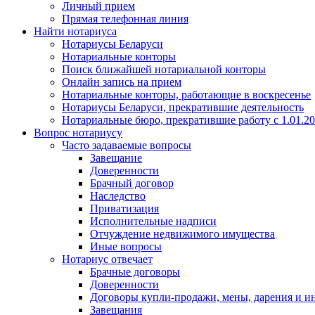
Личный прием
Прямая телефонная линия
Найти нотариуса
Нотариусы Беларуси
Нотариальные конторы
Поиск ближайшей нотариальной конторы
Онлайн запись на прием
Нотариальные конторы, работающие в воскресенье
Нотариусы Беларуси, прекратившие деятельность
Нотариальные бюро, прекратившие работу с 1.01.2
Вопрос нотариусу
Часто задаваемые вопросы
Завещание
Доверенности
Брачный договор
Наследство
Приватизация
Исполнительные надписи
Отчуждение недвижимого имущества
Иные вопросы
Нотариус отвечает
Брачные договоры
Доверенности
Договоры купли-продажи, мены, дарения и и
Завещания