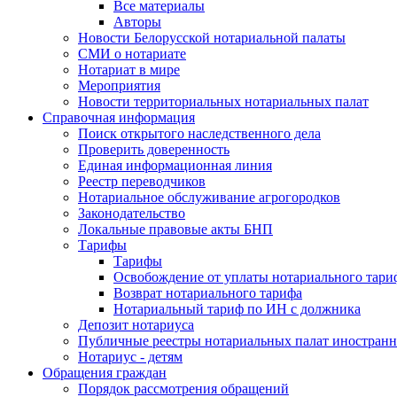
Все материалы
Авторы
Новости Белорусской нотариальной палаты
СМИ о нотариате
Нотариат в мире
Мероприятия
Новости территориальных нотариальных палат
Справочная информация
Поиск открытого наследственного дела
Проверить доверенность
Единая информационная линия
Реестр переводчиков
Нотариальное обслуживание агрогородков
Законодательство
Локальные правовые акты БНП
Тарифы
Тарифы
Освобождение от уплаты нотариального тари
Возврат нотариального тарифа
Нотариальный тариф по ИН с должника
Депозит нотариуса
Публичные реестры нотариальных палат иностранн
Нотариус - детям
Обращения граждан
Порядок рассмотрения обращений