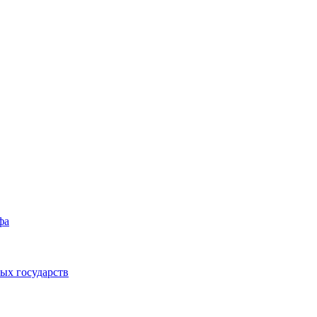
фа
ых государств