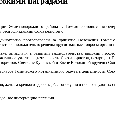
ысокими наградами
ции Железнодорожного района г. Гомеля состоялась внеоче
й республиканский Союз юристов».
диногласно проголосовали за принятие Положения Гомельс
истов», положительно решены другие важные вопросы организа
вке, за заслуги в развитии законодательства, высокий профе
активное участие в деятельности Союза юристов, нотариусы Г
 юристов, Светлане Кучинской и Елене Волохиной вручены Сви
ариусов Гомельского нотариального округа в деятельности Со
и, желаем крепкого здоровья, благополучия и новых трудовых 
щую Вас информацию первыми!