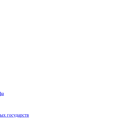
фа
ых государств