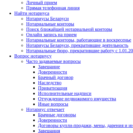
Личный прием
Прямая телефонная линия
Найти нотариуса
Нотариусы Беларуси
Нотариальные конторы
Поиск ближайшей нотариальной конторы
Онлайн запись на прием
Нотариальные конторы, работающие в воскресенье
Нотариусы Беларуси, прекратившие деятельность
Нотариальные бюро, прекратившие работу с 1.01.2
Вопрос нотариусу
Часто задаваемые вопросы
Завещание
Доверенности
Брачный договор
Наследство
Приватизация
Исполнительные надписи
Отчуждение недвижимого имущества
Иные вопросы
Нотариус отвечает
Брачные договоры
Доверенности
Договоры купли-продажи, мены, дарения и и
Завещания