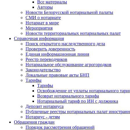
Все материалы
Авторы
Новости Белорусской нотариальной палаты
СМИ о нотариате
Нотариат в мире
Мероприятия
Новости территориальных нотариальных палат
Справочная информация
Поиск открытого наследственного дела
Проверить доверенность
Единая информационная линия
Реестр переводчиков
Нотариальное обслуживание агрогородков
Законодательство
Локальные правовые акты БНП
Тарифы
Тарифы
Освобождение от уплаты нотариального тари
Возврат нотариального тарифа
Нотариальный тариф по ИН с должника
Депозит нотариуса
Публичные реестры нотариальных палат иностранн
Нотариус - детям
Обращения граждан
Порядок рассмотрения обращений