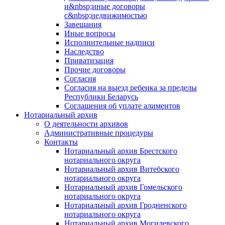
и&nbsp;иные договоры
с&nbsp;недвижимостью
Завещания
Иные вопросы
Исполнительные надписи
Наследство
Приватизация
Прочие договоры
Согласия
Согласия на выезд ребенка за пределы
Республики Беларусь
Соглашения об уплате алиментов
Нотариальный архив
О деятельности архивов
Административные процедуры
Контакты
Нотариальный архив Брестского
нотариального округа
Нотариальный архив Витебского
нотариального округа
Нотариальный архив Гомельского
нотариального округа
Нотариальный архив Гродненского
нотариального округа
Нотариальный архив Могилевского