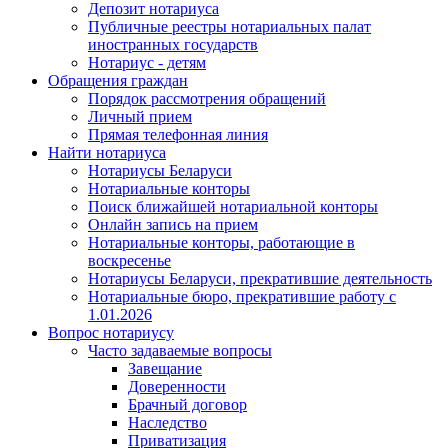
Депозит нотариуса
Публичные реестры нотариальных палат
иностранных государств
Нотариус - детям
Обращения граждан
Порядок рассмотрения обращений
Личный прием
Прямая телефонная линия
Найти нотариуса
Нотариусы Беларуси
Нотариальные конторы
Поиск ближайшей нотариальной конторы
Онлайн запись на прием
Нотариальные конторы, работающие в
воскресенье
Нотариусы Беларуси, прекратившие деятельность
Нотариальные бюро, прекратившие работу с
1.01.2026
Вопрос нотариусу
Часто задаваемые вопросы
Завещание
Доверенности
Брачный договор
Наследство
Приватизация