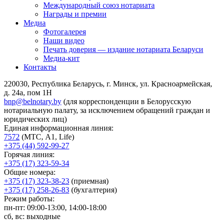
Международный союз нотариата
Награды и премии
Медиа
Фотогалерея
Наши видео
Печать доверия — издание нотариата Беларуси
Медиа-кит
Контакты
220030, Республика Беларусь, г. Минск, ул. Красноармейская,
д. 24а, пом 1Н
bnp@belnotary.by
(для корреспонденции в Белорусскую
нотариальную палату, за исключением обращений граждан и
юридических лиц)
Единая информационная линия:
7572
(МТС, A1, Life)
+375 (44) 592-99-27
Горячая линия:
+375 (17) 323-59-34
Общие номера:
+375 (17) 323-38-23
(приемная)
+375 (17) 258-26-83
(бухгалтерия)
Режим работы:
пн-пт: 09:00-13:00, 14:00-18:00
сб, вс: выходные