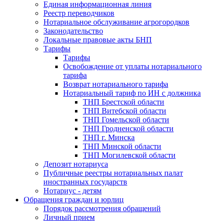
Единая информационная линия
Реестр переводчиков
Нотариальное обслуживание агрогородков
Законодательство
Локальные правовые акты БНП
Тарифы
Тарифы
Освобождение от уплаты нотариального
тарифа
Возврат нотариального тарифа
Нотариальный тариф по ИН с должника
ТНП Брестской области
ТНП Витебской области
ТНП Гомельской области
ТНП Гродненской области
ТНП г. Минска
ТНП Минской области
ТНП Могилевской области
Депозит нотариуса
Публичные реестры нотариальных палат
иностранных государств
Нотариус - детям
Обращения граждан и юрлиц
Порядок рассмотрения обращений
Личный прием