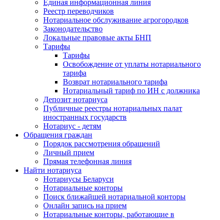
Единая информационная линия
Реестр переводчиков
Нотариальное обслуживание агрогородков
Законодательство
Локальные правовые акты БНП
Тарифы
Тарифы
Освобождение от уплаты нотариального
тарифа
Возврат нотариального тарифа
Нотариальный тариф по ИН с должника
Депозит нотариуса
Публичные реестры нотариальных палат
иностранных государств
Нотариус - детям
Обращения граждан
Порядок рассмотрения обращений
Личный прием
Прямая телефонная линия
Найти нотариуса
Нотариусы Беларуси
Нотариальные конторы
Поиск ближайшей нотариальной конторы
Онлайн запись на прием
Нотариальные конторы, работающие в