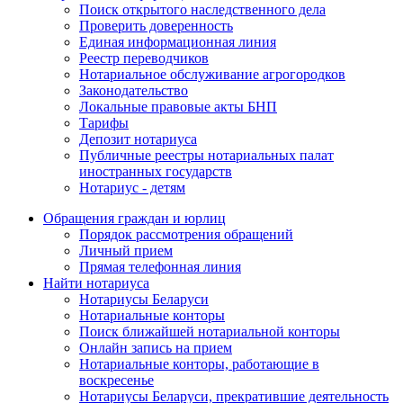
Поиск открытого наследственного дела
Проверить доверенность
Единая информационная линия
Реестр переводчиков
Нотариальное обслуживание агрогородков
Законодательство
Локальные правовые акты БНП
Тарифы
Депозит нотариуса
Публичные реестры нотариальных палат
иностранных государств
Нотариус - детям
Обращения граждан и юрлиц
Порядок рассмотрения обращений
Личный прием
Прямая телефонная линия
Найти нотариуса
Нотариусы Беларуси
Нотариальные конторы
Поиск ближайшей нотариальной конторы
Онлайн запись на прием
Нотариальные конторы, работающие в
воскресенье
Нотариусы Беларуси, прекратившие деятельность