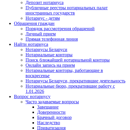
Депозит нотариуса
Публичные реестры нотариальных палат
иностранных государств
Нотариус - детям
Обращения граждан
Порядок рассмотрения обращений
Личный прием
Прямая телефонная линия
Найти нотариуса
Нотариусы Беларуси
Нотариальные конторы
Поиск ближайшей нотариальной конторы
Онлайн запись на прием
Нотариальные конторы, работающие в
воскресенье
Нотариусы Беларуси, прекратившие деятельность
Нотариальные бюро, прекратившие работу с
1.01.2026
Вопрос нотариусу
Часто задаваемые вопросы
Завещание
Доверенности
Брачный договор
Наследство
Приватизация