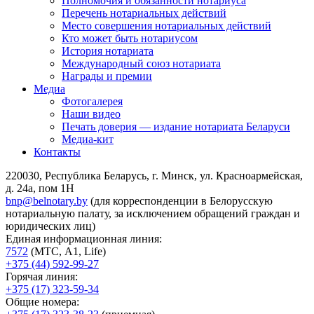
Полномочия и обязанности нотариуса
Перечень нотариальных действий
Место совершения нотариальных действий
Кто может быть нотариусом
История нотариата
Международный союз нотариата
Награды и премии
Медиа
Фотогалерея
Наши видео
Печать доверия — издание нотариата Беларуси
Медиа-кит
Контакты
220030, Республика Беларусь, г. Минск, ул. Красноармейская,
д. 24а, пом 1Н
bnp@belnotary.by
(для корреспонденции в Белорусскую
нотариальную палату, за исключением обращений граждан и
юридических лиц)
Единая информационная линия:
7572
(МТС, A1, Life)
+375 (44) 592-99-27
Горячая линия:
+375 (17) 323-59-34
Общие номера: