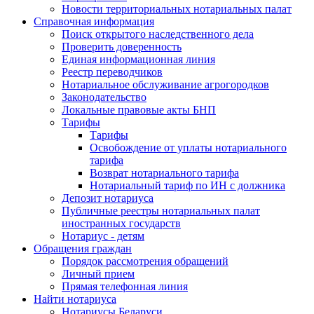
Новости территориальных нотариальных палат
Справочная информация
Поиск открытого наследственного дела
Проверить доверенность
Единая информационная линия
Реестр переводчиков
Нотариальное обслуживание агрогородков
Законодательство
Локальные правовые акты БНП
Тарифы
Тарифы
Освобождение от уплаты нотариального
тарифа
Возврат нотариального тарифа
Нотариальный тариф по ИН с должника
Депозит нотариуса
Публичные реестры нотариальных палат
иностранных государств
Нотариус - детям
Обращения граждан
Порядок рассмотрения обращений
Личный прием
Прямая телефонная линия
Найти нотариуса
Нотариусы Беларуси