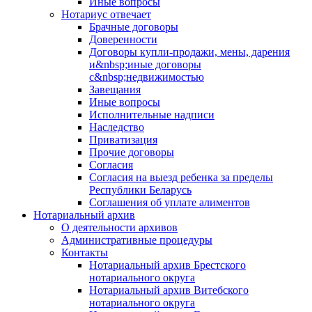
Иные вопросы
Нотариус отвечает
Брачные договоры
Доверенности
Договоры купли-продажи, мены, дарения
и&nbsp;иные договоры
с&nbsp;недвижимостью
Завещания
Иные вопросы
Исполнительные надписи
Наследство
Приватизация
Прочие договоры
Согласия
Согласия на выезд ребенка за пределы
Республики Беларусь
Соглашения об уплате алиментов
Нотариальный архив
О деятельности архивов
Административные процедуры
Контакты
Нотариальный архив Брестского
нотариального округа
Нотариальный архив Витебского
нотариального округа