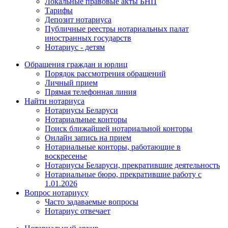
Локальные правовые акты БНП
Тарифы
Депозит нотариуса
Публичные реестры нотариальных палат
иностранных государств
Нотариус - детям
Обращения граждан и юрлиц
Порядок рассмотрения обращений
Личный прием
Прямая телефонная линия
Найти нотариуса
Нотариусы Беларуси
Нотариальные конторы
Поиск ближайшей нотариальной конторы
Онлайн запись на прием
Нотариальные конторы, работающие в
воскресенье
Нотариусы Беларуси, прекратившие деятельность
Нотариальные бюро, прекратившие работу с
1.01.2026
Вопрос нотариусу
Часто задаваемые вопросы
Нотариус отвечает