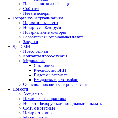
Повышение квалификации
События
Печать доверия
Госорганам и организациям
Нормативные акты
Нотариусы Беларуси
Нотариальные конторы
Белорусская нотариальная палата
Закупки
Для СМИ
Пресс-релизы
Контакты пресс-службы
Медика-кит
Символика
Руководство БНП
Видео о нотариате
Имиджевые фотографии
Об использовании материалов сайта
Новости
Актуально
Нотариальная практика
Новости Белорусской нотариальной палаты
СМИ о нотариате
Нотариат в мире
Мероприятия