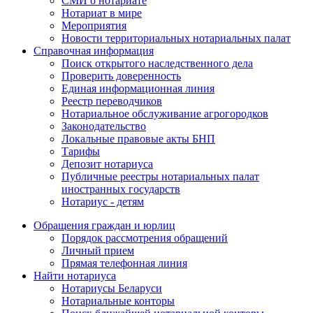
СМИ о нотариате
Нотариат в мире
Мероприятия
Новости территориальных нотариальных палат
Справочная информация
Поиск открытого наследственного дела
Проверить доверенность
Единая информационная линия
Реестр переводчиков
Нотариальное обслуживание агрогородков
Законодательство
Локальные правовые акты БНП
Тарифы
Депозит нотариуса
Публичные реестры нотариальных палат
иностранных государств
Нотариус - детям
Обращения граждан и юрлиц
Порядок рассмотрения обращений
Личный прием
Прямая телефонная линия
Найти нотариуса
Нотариусы Беларуси
Нотариальные конторы