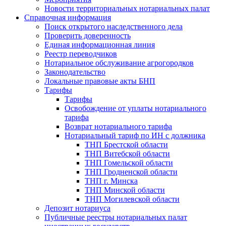
Новости территориальных нотариальных палат
Справочная информация
Поиск открытого наследственного дела
Проверить доверенность
Единая информационная линия
Реестр переводчиков
Нотариальное обслуживание агрогородков
Законодательство
Локальные правовые акты БНП
Тарифы
Тарифы
Освобождение от уплаты нотариального
тарифа
Возврат нотариального тарифа
Нотариальный тариф по ИН с должника
ТНП Брестской области
ТНП Витебской области
ТНП Гомельской области
ТНП Гродненской области
ТНП г. Минска
ТНП Минской области
ТНП Могилевской области
Депозит нотариуса
Публичные реестры нотариальных палат