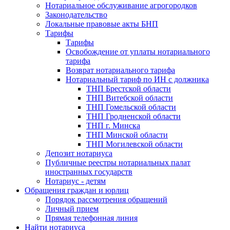
Нотариальное обслуживание агрогородков
Законодательство
Локальные правовые акты БНП
Тарифы
Тарифы
Освобождение от уплаты нотариального
тарифа
Возврат нотариального тарифа
Нотариальный тариф по ИН с должника
ТНП Брестской области
ТНП Витебской области
ТНП Гомельской области
ТНП Гродненской области
ТНП г. Минска
ТНП Минской области
ТНП Могилевской области
Депозит нотариуса
Публичные реестры нотариальных палат
иностранных государств
Нотариус - детям
Обращения граждан и юрлиц
Порядок рассмотрения обращений
Личный прием
Прямая телефонная линия
Найти нотариуса