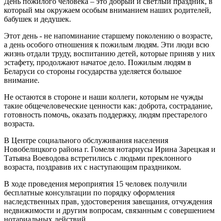
День пожилого человека – это добрый и светлый праздник, в
который мы окружаем особым вниманием наших родителей,
бабушек и дедушек.
Этот день - не напоминание старшему поколению о возрасте,
а день особого отношения к пожилым людям. Эти люди всю
жизнь отдали труду, воспитанию детей, которые приняв у них
эстафету, продолжают начатое дело. Пожилым людям в
Беларуси со стороны государства уделяется большое
внимание.
Не остаются в стороне и наши коллеги, которым не чужды
такие общечеловеческие ценности как: доброта, сострадание,
готовность помочь, оказать поддержку, людям престарелого
возраста.
В Центре социального обслуживания населения
Новобелицкого района г. Гомеля нотариусы Ирина Зарецкая и
Татьяна Воеводова встретились с людьми преклонного
возраста, поздравив их с наступающим праздником.
В ходе проведения мероприятия 15 человек получили
бесплатные консультации по порядку оформления
наследственных прав, удостоверения завещания, отчуждения
недвижимости и другим вопросам, связанным с совершением
нотариальных действий.