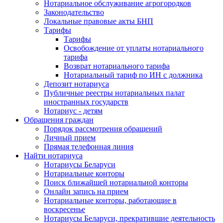
Нотариальное обслуживание агрогородков
Законодательство
Локальные правовые акты БНП
Тарифы
Тарифы
Освобождение от уплаты нотариального
тарифа
Возврат нотариального тарифа
Нотариальный тариф по ИН с должника
Депозит нотариуса
Публичные реестры нотариальных палат
иностранных государств
Нотариус - детям
Обращения граждан
Порядок рассмотрения обращений
Личный прием
Прямая телефонная линия
Найти нотариуса
Нотариусы Беларуси
Нотариальные конторы
Поиск ближайшей нотариальной конторы
Онлайн запись на прием
Нотариальные конторы, работающие в
воскресенье
Нотариусы Беларуси, прекратившие деятельность