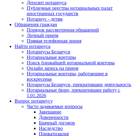
Депозит нотариуса
Публичные реестры нотариальных палат
иностранных государств
Нотариус - детям
Обращения граждан
Порядок рассмотрения обращений
Личный прием
Прямая телефонная линия
Найти нотариуса
Нотариусы Беларуси
Нотариальные конторы
Поиск ближайшей нотариальной конторы
Онлайн запись на прием
Нотариальные конторы, работающие в
воскресенье
Нотариусы Беларуси, прекратившие деятельность
Нотариальные бюро, прекратившие работу с
1.01.2026
Вопрос нотариусу
Часто задаваемые вопросы
Завещание
Доверенности
Брачный договор
Наследство
Приватизация