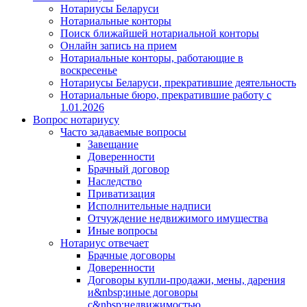
Нотариусы Беларуси
Нотариальные конторы
Поиск ближайшей нотариальной конторы
Онлайн запись на прием
Нотариальные конторы, работающие в
воскресенье
Нотариусы Беларуси, прекратившие деятельность
Нотариальные бюро, прекратившие работу с
1.01.2026
Вопрос нотариусу
Часто задаваемые вопросы
Завещание
Доверенности
Брачный договор
Наследство
Приватизация
Исполнительные надписи
Отчуждение недвижимого имущества
Иные вопросы
Нотариус отвечает
Брачные договоры
Доверенности
Договоры купли-продажи, мены, дарения
и&nbsp;иные договоры
с&nbsp;недвижимостью