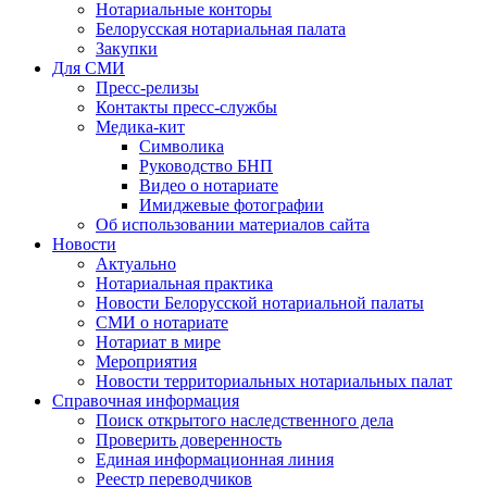
Нотариальные конторы
Белорусская нотариальная палата
Закупки
Для СМИ
Пресс-релизы
Контакты пресс-службы
Медика-кит
Символика
Руководство БНП
Видео о нотариате
Имиджевые фотографии
Об использовании материалов сайта
Новости
Актуально
Нотариальная практика
Новости Белорусской нотариальной палаты
СМИ о нотариате
Нотариат в мире
Мероприятия
Новости территориальных нотариальных палат
Справочная информация
Поиск открытого наследственного дела
Проверить доверенность
Единая информационная линия
Реестр переводчиков