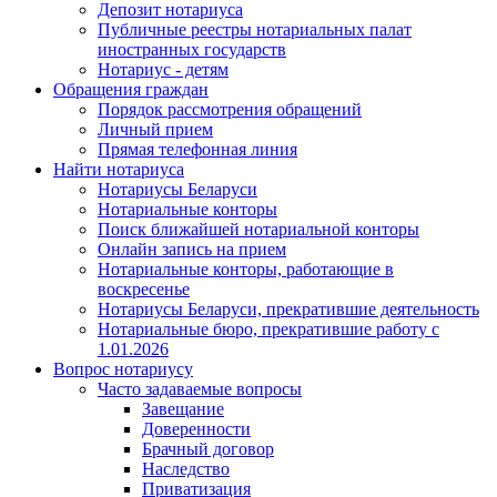
Депозит нотариуса
Публичные реестры нотариальных палат
иностранных государств
Нотариус - детям
Обращения граждан
Порядок рассмотрения обращений
Личный прием
Прямая телефонная линия
Найти нотариуса
Нотариусы Беларуси
Нотариальные конторы
Поиск ближайшей нотариальной конторы
Онлайн запись на прием
Нотариальные конторы, работающие в
воскресенье
Нотариусы Беларуси, прекратившие деятельность
Нотариальные бюро, прекратившие работу с
1.01.2026
Вопрос нотариусу
Часто задаваемые вопросы
Завещание
Доверенности
Брачный договор
Наследство
Приватизация