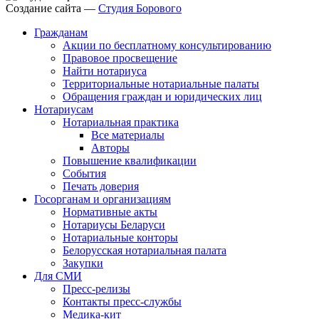
Создание сайта —
Студия Борового
Гражданам
Акции по бесплатному консультированию
Правовое просвещение
Найти нотариуса
Территориальные нотариальные палаты
Обращения граждан и юридических лиц
Нотариусам
Нотариальная практика
Все материалы
Авторы
Повышение квалификации
События
Печать доверия
Госорганам и организациям
Нормативные акты
Нотариусы Беларуси
Нотариальные конторы
Белорусская нотариальная палата
Закупки
Для СМИ
Пресс-релизы
Контакты пресс-службы
Медика-кит