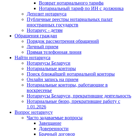
Возврат нотариального тарифа
Нотариальный тариф по ИН с должника
Депозит нотариуса
Публичные реестры нотариальных палат
иностранных государств
Нотариус - детям
Обращения граждан
Порядок рассмотрения обращений
Личный прием
Прямая телефонная линия
Найти нотариуса
Нотариусы Беларуси
Нотариальные конторы
Поиск ближайшей нотариальной конторы
Онлайн запись на прием
Нотариальные конторы, работающие в
воскресенье
Нотариусы Беларуси, прекратившие деятельность
Нотариальные бюро, прекратившие работу с
1.01.2026
Вопрос нотариусу
Часто задаваемые вопросы
Завещание
Доверенности
Брачный договор