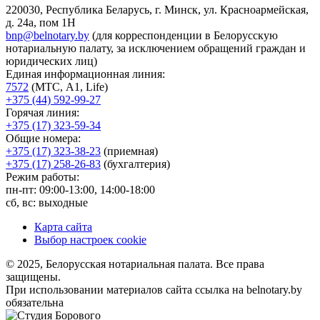
220030, Республика Беларусь, г. Минск, ул. Красноармейская,
д. 24а, пом 1Н
bnp@belnotary.by
(для корреспонденции в Белорусскую
нотариальную палату, за исключением обращений граждан и
юридических лиц)
Единая информационная линия:
7572
(МТС, A1, Life)
+375 (44) 592-99-27
Горячая линия:
+375 (17) 323-59-34
Общие номера:
+375 (17) 323-38-23
(приемная)
+375 (17) 258-26-83
(бухгалтерия)
Режим работы:
пн-пт: 09:00-13:00, 14:00-18:00
сб, вс: выходные
Карта сайта
Выбор настроек cookie
© 2025, Белорусская нотариальная палата. Все права
защищены.
При использовании материалов сайта ссылка на belnotary.by
обязательна