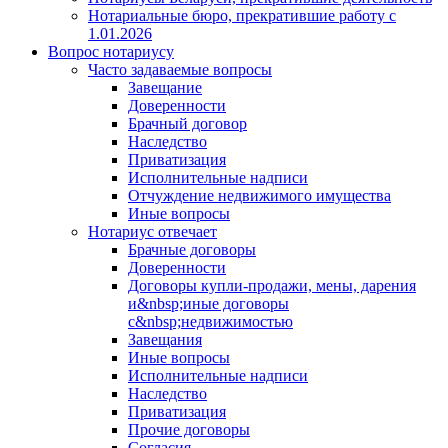
Нотариальные бюро, прекратившие работу с
1.01.2026
Вопрос нотариусу
Часто задаваемые вопросы
Завещание
Доверенности
Брачный договор
Наследство
Приватизация
Исполнительные надписи
Отчуждение недвижимого имущества
Иные вопросы
Нотариус отвечает
Брачные договоры
Доверенности
Договоры купли-продажи, мены, дарения
и&nbsp;иные договоры
с&nbsp;недвижимостью
Завещания
Иные вопросы
Исполнительные надписи
Наследство
Приватизация
Прочие договоры
Согласия