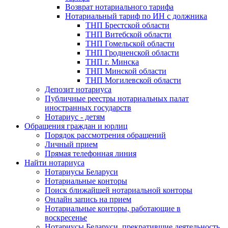
Возврат нотариального тарифа
Нотариальный тариф по ИН с должника
ТНП Брестской области
ТНП Витебской области
ТНП Гомельской области
ТНП Гродненской области
ТНП г. Минска
ТНП Минской области
ТНП Могилевской области
Депозит нотариуса
Публичные реестры нотариальных палат
иностранных государств
Нотариус - детям
Обращения граждан и юрлиц
Порядок рассмотрения обращений
Личный прием
Прямая телефонная линия
Найти нотариуса
Нотариусы Беларуси
Нотариальные конторы
Поиск ближайшей нотариальной конторы
Онлайн запись на прием
Нотариальные конторы, работающие в
воскресенье
Нотариусы Беларуси, прекратившие деятельность