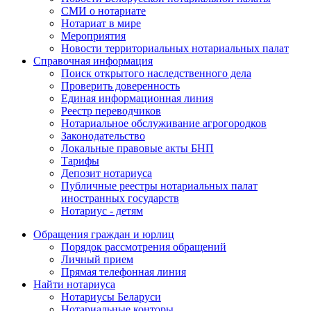
СМИ о нотариате
Нотариат в мире
Мероприятия
Новости территориальных нотариальных палат
Справочная информация
Поиск открытого наследственного дела
Проверить доверенность
Единая информационная линия
Реестр переводчиков
Нотариальное обслуживание агрогородков
Законодательство
Локальные правовые акты БНП
Тарифы
Депозит нотариуса
Публичные реестры нотариальных палат
иностранных государств
Нотариус - детям
Обращения граждан и юрлиц
Порядок рассмотрения обращений
Личный прием
Прямая телефонная линия
Найти нотариуса
Нотариусы Беларуси
Нотариальные конторы