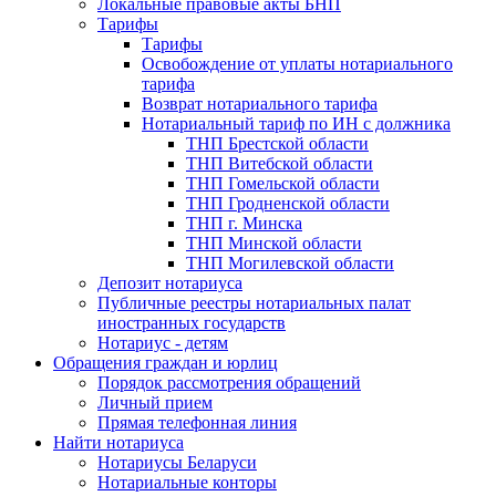
Локальные правовые акты БНП
Тарифы
Тарифы
Освобождение от уплаты нотариального
тарифа
Возврат нотариального тарифа
Нотариальный тариф по ИН с должника
ТНП Брестской области
ТНП Витебской области
ТНП Гомельской области
ТНП Гродненской области
ТНП г. Минска
ТНП Минской области
ТНП Могилевской области
Депозит нотариуса
Публичные реестры нотариальных палат
иностранных государств
Нотариус - детям
Обращения граждан и юрлиц
Порядок рассмотрения обращений
Личный прием
Прямая телефонная линия
Найти нотариуса
Нотариусы Беларуси
Нотариальные конторы