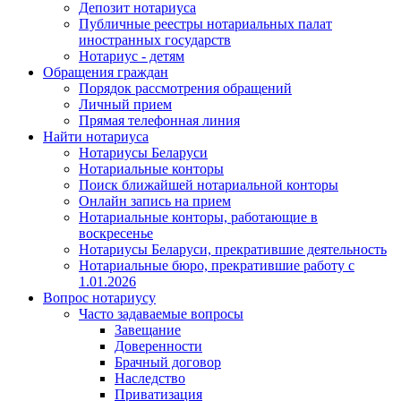
Депозит нотариуса
Публичные реестры нотариальных палат
иностранных государств
Нотариус - детям
Обращения граждан
Порядок рассмотрения обращений
Личный прием
Прямая телефонная линия
Найти нотариуса
Нотариусы Беларуси
Нотариальные конторы
Поиск ближайшей нотариальной конторы
Онлайн запись на прием
Нотариальные конторы, работающие в
воскресенье
Нотариусы Беларуси, прекратившие деятельность
Нотариальные бюро, прекратившие работу с
1.01.2026
Вопрос нотариусу
Часто задаваемые вопросы
Завещание
Доверенности
Брачный договор
Наследство
Приватизация