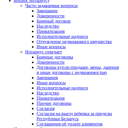
Вопрос нотариусу
Часто задаваемые вопросы
Завещание
Доверенности
Брачный договор
Наследство
Приватизация
Исполнительные надписи
Отчуждение недвижимого имущества
Иные вопросы
Нотариус отвечает
Брачные договоры
Доверенности
Договоры купли-продажи, мены, дарения
и иные договоры с недвижимостью
Завещания
Иные вопросы
Исполнительные надписи
Наследство
Приватизация
Прочие договоры
Согласия
Согласия на выезд ребенка за пределы
Республики Беларусь
Соглашения об уплате алиментов