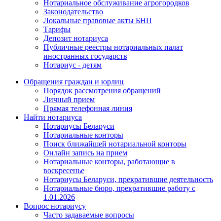
Нотариальное обслуживание агрогородков
Законодательство
Локальные правовые акты БНП
Тарифы
Депозит нотариуса
Публичные реестры нотариальных палат
иностранных государств
Нотариус - детям
Обращения граждан и юрлиц
Порядок рассмотрения обращений
Личный прием
Прямая телефонная линия
Найти нотариуса
Нотариусы Беларуси
Нотариальные конторы
Поиск ближайшей нотариальной конторы
Онлайн запись на прием
Нотариальные конторы, работающие в
воскресенье
Нотариусы Беларуси, прекратившие деятельность
Нотариальные бюро, прекратившие работу с
1.01.2026
Вопрос нотариусу
Часто задаваемые вопросы