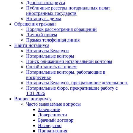
Депозит нотариуса
Публичные реестры нотариальных палат
иностранных государств
Нотариус - детям
Обращения граждан
Порядок рассмотрения обращений
Личный прием
Прямая телефонная линия
Найти нотариуса
Нотариусы Беларуси
Нотариальные конторы
Поиск ближайшей нотариальной конторы
Онлайн запись на прием
Нотариальные конторы, работающие в
воскресенье
Нотариусы Беларуси, прекратившие деятельность
Нотариальные бюро, прекратившие работу с
1.01.2026
Вопрос нотариусу
Часто задаваемые вопросы
Завещание
Доверенности
Брачный договор
Наследство
Приватизация