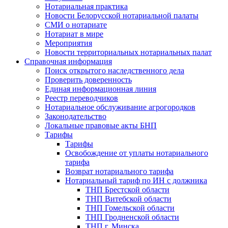
Нотариальная практика
Новости Белорусской нотариальной палаты
СМИ о нотариате
Нотариат в мире
Мероприятия
Новости территориальных нотариальных палат
Справочная информация
Поиск открытого наследственного дела
Проверить доверенность
Единая информационная линия
Реестр переводчиков
Нотариальное обслуживание агрогородков
Законодательство
Локальные правовые акты БНП
Тарифы
Тарифы
Освобождение от уплаты нотариального
тарифа
Возврат нотариального тарифа
Нотариальный тариф по ИН с должника
ТНП Брестской области
ТНП Витебской области
ТНП Гомельской области
ТНП Гродненской области
ТНП г. Минска