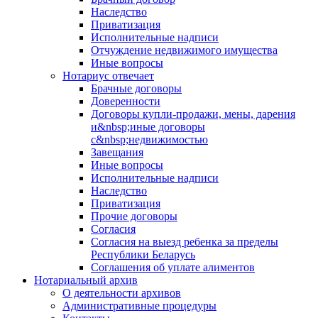
Наследство
Приватизация
Исполнительные надписи
Отчуждение недвижимого имущества
Иные вопросы
Нотариус отвечает
Брачные договоры
Доверенности
Договоры купли-продажи, мены, дарения
и&nbsp;иные договоры
с&nbsp;недвижимостью
Завещания
Иные вопросы
Исполнительные надписи
Наследство
Приватизация
Прочие договоры
Согласия
Согласия на выезд ребенка за пределы
Республики Беларусь
Соглашения об уплате алиментов
Нотариальный архив
О деятельности архивов
Административные процедуры