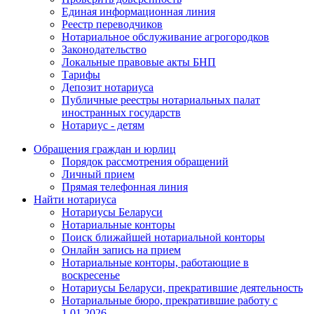
Единая информационная линия
Реестр переводчиков
Нотариальное обслуживание агрогородков
Законодательство
Локальные правовые акты БНП
Тарифы
Депозит нотариуса
Публичные реестры нотариальных палат
иностранных государств
Нотариус - детям
Обращения граждан и юрлиц
Порядок рассмотрения обращений
Личный прием
Прямая телефонная линия
Найти нотариуса
Нотариусы Беларуси
Нотариальные конторы
Поиск ближайшей нотариальной конторы
Онлайн запись на прием
Нотариальные конторы, работающие в
воскресенье
Нотариусы Беларуси, прекратившие деятельность
Нотариальные бюро, прекратившие работу с
1.01.2026