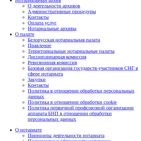
Нотариальный архив
О деятельности архивов
Административные процедуры
Контакты
Оплата услуг
Нотариальные архивы
О палате
Белорусская нотариальная палата
Правление
Территориальные нотариальные палаты
Дисциплинарная комиссия
Ревизионная комиссия
Базовая организация государств-участников СНГ в
сфере нотариата
Закупки
Контакты
Политика в отношении обработки персональных
данных
Политика в отношении обработки cookie
Политика первичной профсоюзной организации
аппарата БНП в отношении обработки
персональных данных
О нотариате
Принципы деятельности нотариата