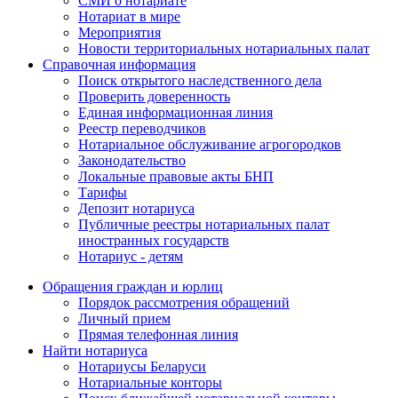
СМИ о нотариате
Нотариат в мире
Мероприятия
Новости территориальных нотариальных палат
Справочная информация
Поиск открытого наследственного дела
Проверить доверенность
Единая информационная линия
Реестр переводчиков
Нотариальное обслуживание агрогородков
Законодательство
Локальные правовые акты БНП
Тарифы
Депозит нотариуса
Публичные реестры нотариальных палат
иностранных государств
Нотариус - детям
Обращения граждан и юрлиц
Порядок рассмотрения обращений
Личный прием
Прямая телефонная линия
Найти нотариуса
Нотариусы Беларуси
Нотариальные конторы