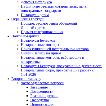
Депозит нотариуса
Публичные реестры нотариальных палат
иностранных государств
Нотариус - детям
Обращения граждан
Порядок рассмотрения обращений
Личный прием
Прямая телефонная линия
Найти нотариуса
Нотариусы Беларуси
Нотариальные конторы
Поиск ближайшей нотариальной конторы
Онлайн запись на прием
Нотариальные конторы, работающие в
воскресенье
Нотариусы Беларуси, прекратившие деятельность
Нотариальные бюро, прекратившие работу с
1.01.2026
Вопрос нотариусу
Часто задаваемые вопросы
Завещание
Доверенности
Брачный договор
Наследство
Приватизация