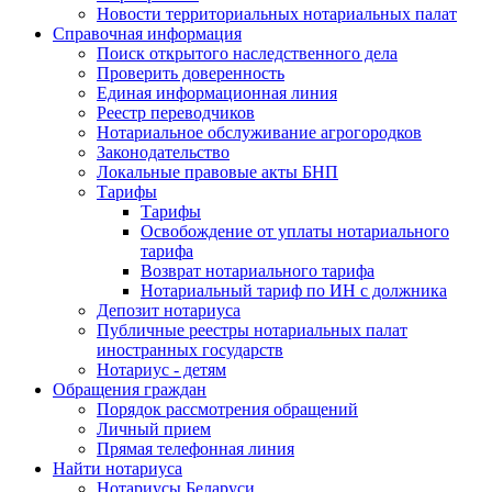
Новости территориальных нотариальных палат
Справочная информация
Поиск открытого наследственного дела
Проверить доверенность
Единая информационная линия
Реестр переводчиков
Нотариальное обслуживание агрогородков
Законодательство
Локальные правовые акты БНП
Тарифы
Тарифы
Освобождение от уплаты нотариального
тарифа
Возврат нотариального тарифа
Нотариальный тариф по ИН с должника
Депозит нотариуса
Публичные реестры нотариальных палат
иностранных государств
Нотариус - детям
Обращения граждан
Порядок рассмотрения обращений
Личный прием
Прямая телефонная линия
Найти нотариуса
Нотариусы Беларуси