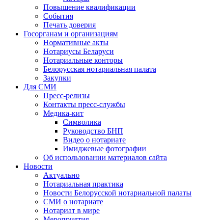
Повышение квалификации
События
Печать доверия
Госорганам и организациям
Нормативные акты
Нотариусы Беларуси
Нотариальные конторы
Белорусская нотариальная палата
Закупки
Для СМИ
Пресс-релизы
Контакты пресс-службы
Медика-кит
Символика
Руководство БНП
Видео о нотариате
Имиджевые фотографии
Об использовании материалов сайта
Новости
Актуально
Нотариальная практика
Новости Белорусской нотариальной палаты
СМИ о нотариате
Нотариат в мире
Мероприятия