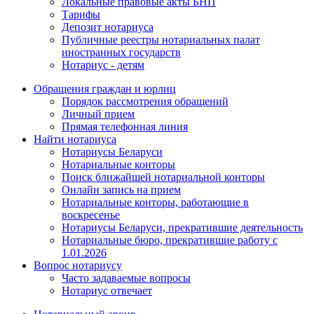
Локальные правовые акты БНП
Тарифы
Депозит нотариуса
Публичные реестры нотариальных палат
иностранных государств
Нотариус - детям
Обращения граждан и юрлиц
Порядок рассмотрения обращений
Личный прием
Прямая телефонная линия
Найти нотариуса
Нотариусы Беларуси
Нотариальные конторы
Поиск ближайшей нотариальной конторы
Онлайн запись на прием
Нотариальные конторы, работающие в
воскресенье
Нотариусы Беларуси, прекратившие деятельность
Нотариальные бюро, прекратившие работу с
1.01.2026
Вопрос нотариусу
Часто задаваемые вопросы
Нотариус отвечает