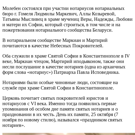
Молебен состоялся при участии нотариусов нотариальных
бюро г. Гомеля Людмилы Маркевич, Аллы Козыревой,
Татьяны Мысливец в храме мучениц Веры, Надежды, Любови
и матери их Софии, который строиться, в том числе и на
пожертвования нотариального сообщества Беларуси.
В нотариальном сообществе Маркиан и Мартирий
почитаются в качестве Небесных Покровителей.
Оба служили в храме Святой Софии в Константинополе в IV
веке, Маркиан чтецом, Мартирий иподьяконом, также они
несли послушание в качестве нотариев (одна из архаичных
форм слова «нотариус») Патриарха Павла Исповедника.
Нотариями были особые чиновные люди, состоящие на
службе при храме Святой Софии в Константинополе.
Церковь почитает святых покровителей юристов и
нотариусов с VI века. Именно тогда появились первые
упоминания об особом дне памяти святых нотариев и о
праздновании в их честь. День их памяти, 25 октября (7
ноября по новому стилю), назывался «праздником святых
нотариев».