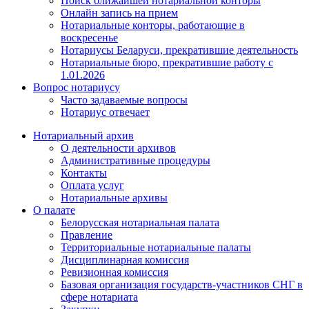
Поиск ближайшей нотариальной конторы
Онлайн запись на прием
Нотариальные конторы, работающие в
воскресенье
Нотариусы Беларуси, прекратившие деятельность
Нотариальные бюро, прекратившие работу с
1.01.2026
Вопрос нотариусу
Часто задаваемые вопросы
Нотариус отвечает
Нотариальный архив
О деятельности архивов
Административные процедуры
Контакты
Оплата услуг
Нотариальные архивы
О палате
Белорусская нотариальная палата
Правление
Территориальные нотариальные палаты
Дисциплинарная комиссия
Ревизионная комиссия
Базовая организация государств-участников СНГ в
сфере нотариата