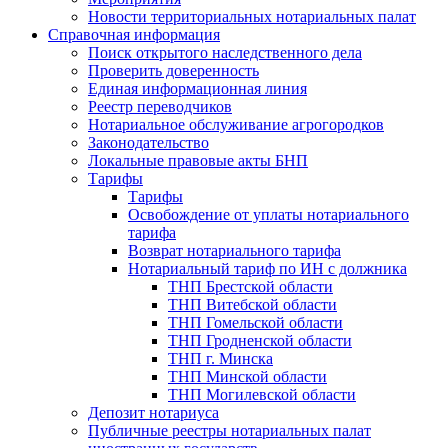
Новости территориальных нотариальных палат
Справочная информация
Поиск открытого наследственного дела
Проверить доверенность
Единая информационная линия
Реестр переводчиков
Нотариальное обслуживание агрогородков
Законодательство
Локальные правовые акты БНП
Тарифы
Тарифы
Освобождение от уплаты нотариального
тарифа
Возврат нотариального тарифа
Нотариальный тариф по ИН с должника
ТНП Брестской области
ТНП Витебской области
ТНП Гомельской области
ТНП Гродненской области
ТНП г. Минска
ТНП Минской области
ТНП Могилевской области
Депозит нотариуса
Публичные реестры нотариальных палат