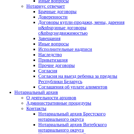
Иные вопросы
Нотариус отвечает
Брачные договоры
Доверенности
Договоры купли-продажи, мены, дарения
и&nbsp;иные договоры
с&nbsp;недвижимостью
Завещания
Иные вопросы
Исполнительные надписи
Наследство
Приватизация
Прочие договоры
Согласия
Согласия на выезд ребенка за пределы
Республики Беларусь
Соглашения об уплате алиментов
Нотариальный архив
О деятельности архивов
Административные процедуры
Контакты
Нотариальный архив Брестского
нотариального округа
Нотариальный архив Витебского
нотариального округа