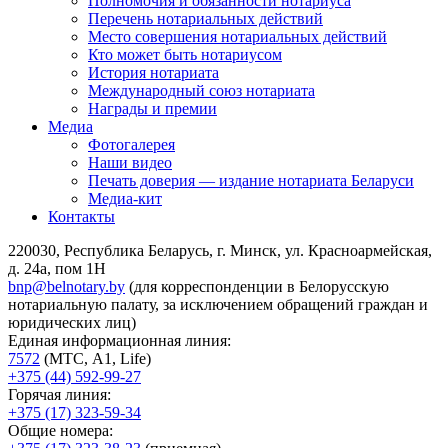
Полномочия и обязанности нотариуса
Перечень нотариальных действий
Место совершения нотариальных действий
Кто может быть нотариусом
История нотариата
Международный союз нотариата
Награды и премии
Медиа
Фотогалерея
Наши видео
Печать доверия — издание нотариата Беларуси
Медиа-кит
Контакты
220030, Республика Беларусь, г. Минск, ул. Красноармейская,
д. 24а, пом 1Н
bnp@belnotary.by
(для корреспонденции в Белорусскую
нотариальную палату, за исключением обращений граждан и
юридических лиц)
Единая информационная линия:
7572
(МТС, A1, Life)
+375 (44) 592-99-27
Горячая линия:
+375 (17) 323-59-34
Общие номера: