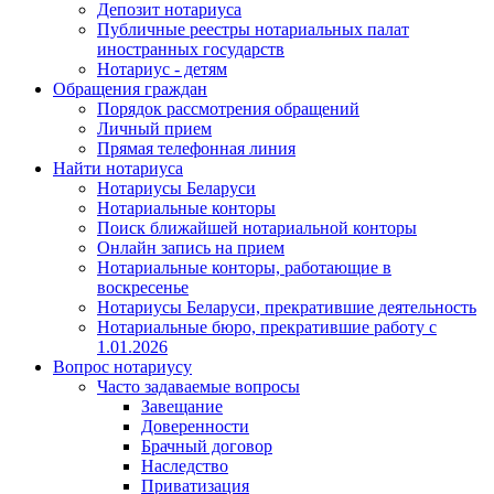
Депозит нотариуса
Публичные реестры нотариальных палат
иностранных государств
Нотариус - детям
Обращения граждан
Порядок рассмотрения обращений
Личный прием
Прямая телефонная линия
Найти нотариуса
Нотариусы Беларуси
Нотариальные конторы
Поиск ближайшей нотариальной конторы
Онлайн запись на прием
Нотариальные конторы, работающие в
воскресенье
Нотариусы Беларуси, прекратившие деятельность
Нотариальные бюро, прекратившие работу с
1.01.2026
Вопрос нотариусу
Часто задаваемые вопросы
Завещание
Доверенности
Брачный договор
Наследство
Приватизация