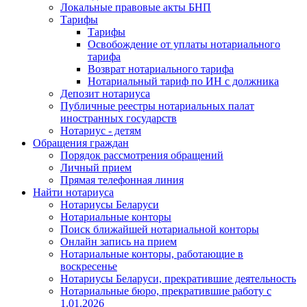
Локальные правовые акты БНП
Тарифы
Тарифы
Освобождение от уплаты нотариального
тарифа
Возврат нотариального тарифа
Нотариальный тариф по ИН с должника
Депозит нотариуса
Публичные реестры нотариальных палат
иностранных государств
Нотариус - детям
Обращения граждан
Порядок рассмотрения обращений
Личный прием
Прямая телефонная линия
Найти нотариуса
Нотариусы Беларуси
Нотариальные конторы
Поиск ближайшей нотариальной конторы
Онлайн запись на прием
Нотариальные конторы, работающие в
воскресенье
Нотариусы Беларуси, прекратившие деятельность
Нотариальные бюро, прекратившие работу с
1.01.2026