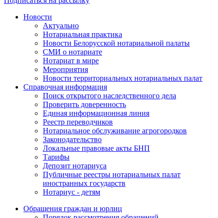
Подписаться на рассылку
Новости
Актуально
Нотариальная практика
Новости Белорусской нотариальной палаты
СМИ о нотариате
Нотариат в мире
Мероприятия
Новости территориальных нотариальных палат
Справочная информация
Поиск открытого наследственного дела
Проверить доверенность
Единая информационная линия
Реестр переводчиков
Нотариальное обслуживание агрогородков
Законодательство
Локальные правовые акты БНП
Тарифы
Депозит нотариуса
Публичные реестры нотариальных палат
иностранных государств
Нотариус - детям
Обращения граждан и юрлиц
Порядок рассмотрения обращений