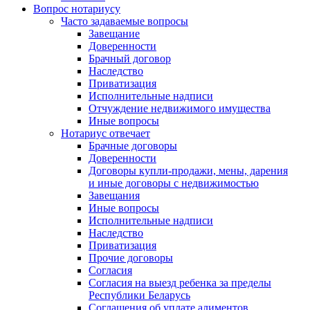
Вопрос нотариусу
Часто задаваемые вопросы
Завещание
Доверенности
Брачный договор
Наследство
Приватизация
Исполнительные надписи
Отчуждение недвижимого имущества
Иные вопросы
Нотариус отвечает
Брачные договоры
Доверенности
Договоры купли-продажи, мены, дарения
и иные договоры с недвижимостью
Завещания
Иные вопросы
Исполнительные надписи
Наследство
Приватизация
Прочие договоры
Согласия
Согласия на выезд ребенка за пределы
Республики Беларусь
Соглашения об уплате алиментов