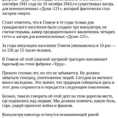
сентября 1941 года по 10 октября 1943-го существовал лагерь
для военнопленных «Дулаг-121», который фактически стал
лагерем смерти.
Стоит отметить, что в Гомеле в те годы только для
гражданского населения было создано три концлагеря, не
считая тюрьмы, камер предварительного заключения, четырех
гетто и лагеря для военнопленных «Дулаг-121».
За годы оккупации население Гомеля уменьшилось в 10 раз —
со 150 до 15 тысяч человек.
В Гомеле об этой ужасной лагерной трагедии напоминает
барельеф на стене фабрики «Труд».
Прошло столько лет, но это не забывается. Не должно
забыться: геноцид, уничтожение людей. Сегодня на митинге
много молодежи. Это значит, что традиция собираться здесь в
этот день сохранится и передастся следующим поколениям.
Больно, тяжело говорить об этой дате на этом дорогом месте,
где издевались над людьми. Мы должны помнить, какую боль,
горе, ущерб приносят война и фашизм.
Концлагеря навсегда останутся незаживающей раной