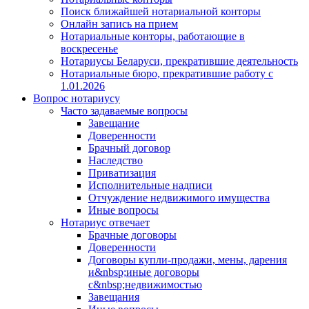
Поиск ближайшей нотариальной конторы
Онлайн запись на прием
Нотариальные конторы, работающие в
воскресенье
Нотариусы Беларуси, прекратившие деятельность
Нотариальные бюро, прекратившие работу с
1.01.2026
Вопрос нотариусу
Часто задаваемые вопросы
Завещание
Доверенности
Брачный договор
Наследство
Приватизация
Исполнительные надписи
Отчуждение недвижимого имущества
Иные вопросы
Нотариус отвечает
Брачные договоры
Доверенности
Договоры купли-продажи, мены, дарения
и&nbsp;иные договоры
с&nbsp;недвижимостью
Завещания