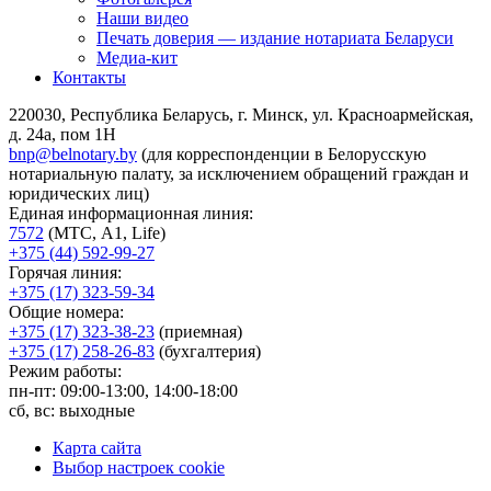
Наши видео
Печать доверия — издание нотариата Беларуси
Медиа-кит
Контакты
220030, Республика Беларусь, г. Минск, ул. Красноармейская,
д. 24а, пом 1Н
bnp@belnotary.by
(для корреспонденции в Белорусскую
нотариальную палату, за исключением обращений граждан и
юридических лиц)
Единая информационная линия:
7572
(МТС, A1, Life)
+375 (44) 592-99-27
Горячая линия:
+375 (17) 323-59-34
Общие номера:
+375 (17) 323-38-23
(приемная)
+375 (17) 258-26-83
(бухгалтерия)
Режим работы:
пн-пт: 09:00-13:00, 14:00-18:00
сб, вс: выходные
Карта сайта
Выбор настроек cookie