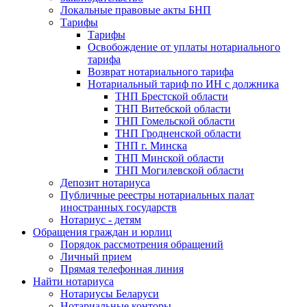
Локальные правовые акты БНП
Тарифы
Тарифы
Освобождение от уплаты нотариального
тарифа
Возврат нотариального тарифа
Нотариальный тариф по ИН с должника
ТНП Брестской области
ТНП Витебской области
ТНП Гомельской области
ТНП Гродненской области
ТНП г. Минска
ТНП Минской области
ТНП Могилевской области
Депозит нотариуса
Публичные реестры нотариальных палат
иностранных государств
Нотариус - детям
Обращения граждан и юрлиц
Порядок рассмотрения обращений
Личный прием
Прямая телефонная линия
Найти нотариуса
Нотариусы Беларуси
Нотариальные конторы