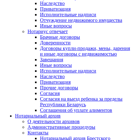
Наследство
Приватизация
Исполнительные надписи
Отчуждение недвижимого имущества
Иные вопросы
Нотариус отвечает
Брачные договоры
Доверенности
Договоры купли-продажи, мены, дарения
и иные договоры с недвижимостью
Завещания
Иные вопросы
Исполнительные надписи
Наследство
Приватизация
Прочие договоры
Согласия
Согласия на выезд ребенка за пределы
Республики Беларусь
Соглашения об уплате алиментов
Нотариальный архив
О деятельности архивов
Административные процедуры
Контакты
Нотариальный архив Брестского