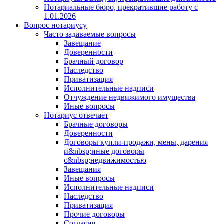
Нотариальные бюро, прекратившие работу с
1.01.2026
Вопрос нотариусу
Часто задаваемые вопросы
Завещание
Доверенности
Брачный договор
Наследство
Приватизация
Исполнительные надписи
Отчуждение недвижимого имущества
Иные вопросы
Нотариус отвечает
Брачные договоры
Доверенности
Договоры купли-продажи, мены, дарения
и&nbsp;иные договоры
с&nbsp;недвижимостью
Завещания
Иные вопросы
Исполнительные надписи
Наследство
Приватизация
Прочие договоры
Согласия