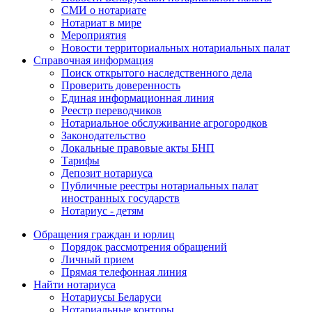
СМИ о нотариате
Нотариат в мире
Мероприятия
Новости территориальных нотариальных палат
Справочная информация
Поиск открытого наследственного дела
Проверить доверенность
Единая информационная линия
Реестр переводчиков
Нотариальное обслуживание агрогородков
Законодательство
Локальные правовые акты БНП
Тарифы
Депозит нотариуса
Публичные реестры нотариальных палат
иностранных государств
Нотариус - детям
Обращения граждан и юрлиц
Порядок рассмотрения обращений
Личный прием
Прямая телефонная линия
Найти нотариуса
Нотариусы Беларуси
Нотариальные конторы