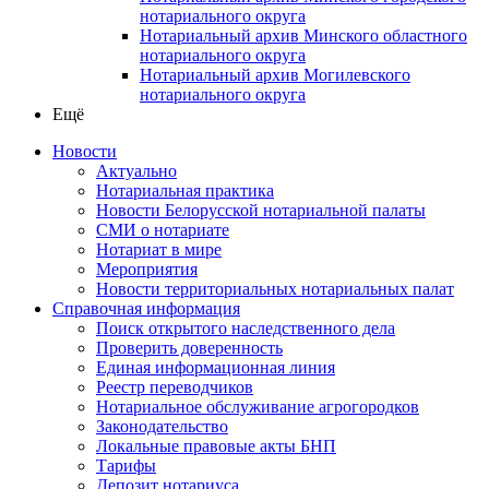
нотариального округа
Нотариальный архив Минского областного
нотариального округа
Нотариальный архив Могилевского
нотариального округа
Ещё
Новости
Актуально
Нотариальная практика
Новости Белорусской нотариальной палаты
СМИ о нотариате
Нотариат в мире
Мероприятия
Новости территориальных нотариальных палат
Справочная информация
Поиск открытого наследственного дела
Проверить доверенность
Единая информационная линия
Реестр переводчиков
Нотариальное обслуживание агрогородков
Законодательство
Локальные правовые акты БНП
Тарифы
Депозит нотариуса