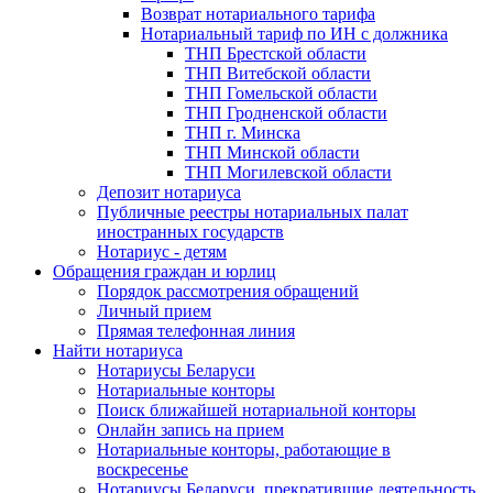
Возврат нотариального тарифа
Нотариальный тариф по ИН с должника
ТНП Брестской области
ТНП Витебской области
ТНП Гомельской области
ТНП Гродненской области
ТНП г. Минска
ТНП Минской области
ТНП Могилевской области
Депозит нотариуса
Публичные реестры нотариальных палат
иностранных государств
Нотариус - детям
Обращения граждан и юрлиц
Порядок рассмотрения обращений
Личный прием
Прямая телефонная линия
Найти нотариуса
Нотариусы Беларуси
Нотариальные конторы
Поиск ближайшей нотариальной конторы
Онлайн запись на прием
Нотариальные конторы, работающие в
воскресенье
Нотариусы Беларуси, прекратившие деятельность