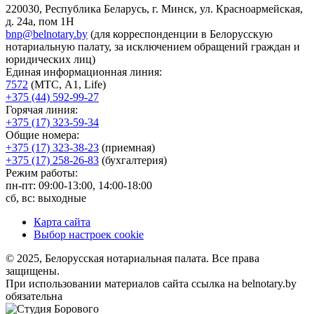
220030, Республика Беларусь, г. Минск, ул. Красноармейская,
д. 24а, пом 1Н
bnp@belnotary.by
(для корреспонденции в Белорусскую
нотариальную палату, за исключением обращений граждан и
юридических лиц)
Единая информационная линия:
7572
(МТС, A1, Life)
+375 (44) 592-99-27
Горячая линия:
+375 (17) 323-59-34
Общие номера:
+375 (17) 323-38-23
(приемная)
+375 (17) 258-26-83
(бухгалтерия)
Режим работы:
пн-пт: 09:00-13:00, 14:00-18:00
сб, вс: выходные
Карта сайта
Выбор настроек cookie
© 2025, Белорусская нотариальная палата. Все права
защищены.
При использовании материалов сайта ссылка на belnotary.by
обязательна