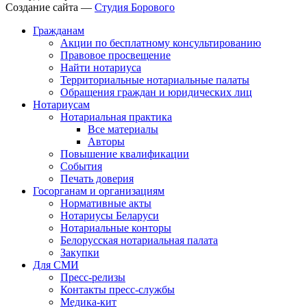
Создание сайта —
Студия Борового
Гражданам
Акции по бесплатному консультированию
Правовое просвещение
Найти нотариуса
Территориальные нотариальные палаты
Обращения граждан и юридических лиц
Нотариусам
Нотариальная практика
Все материалы
Авторы
Повышение квалификации
События
Печать доверия
Госорганам и организациям
Нормативные акты
Нотариусы Беларуси
Нотариальные конторы
Белорусская нотариальная палата
Закупки
Для СМИ
Пресс-релизы
Контакты пресс-службы
Медика-кит