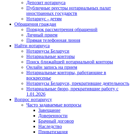
Депозит нотариуса
Публичные реестры нотариальных палат
иностранных государств
Нотариус - детям
Обращения граждан
Порядок рассмотрения обращений
Личный прием
Прямая телефонная линия
Найти нотариуса
Нотариусы Беларуси
Нотариальные конторы
Поиск ближайшей нотариальной конторы
Онлайн запись на прием
Нотариальные конторы, работающие в
воскресенье
Нотариусы Беларуси, прекратившие деятельность
Нотариальные бюро, прекратившие работу с
1.01.2026
Вопрос нотариусу
Часто задаваемые вопросы
Завещание
Доверенности
Брачный договор
Наследство
Приватизация