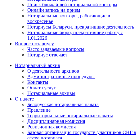
Поиск ближайшей нотариальной конторы
Онлайн запись на прием
Нотариальные конторы, работающие в
воскресенье
Нотариусы Беларуси, прекратившие деятельность
Нотариальные бюро, прекратившие работу с
1.01.2026
Вопрос нотариусу
Часто задаваемые вопросы
Нотариус отвечает
Нотариальный архив
О деятельности архивов
Административные процедуры
Контакты
Оплата услуг
Нотариальные архивы
О палате
Белорусская нотариальная палата
Правление
Территориальные нотариальные палаты
Дисциплинарная комиссия
Ревизионная комиссия
Базовая организация государств-участников СНГ в
сфере нотариата