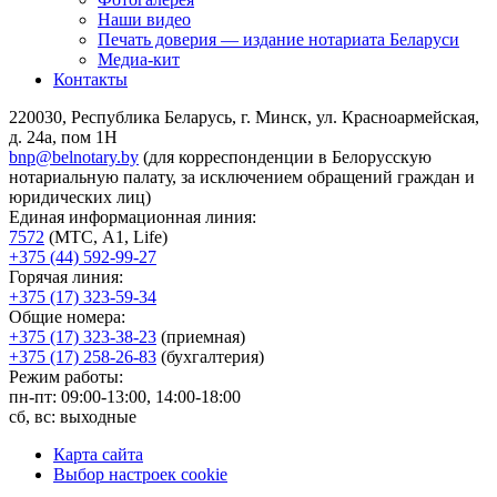
Наши видео
Печать доверия — издание нотариата Беларуси
Медиа-кит
Контакты
220030, Республика Беларусь, г. Минск, ул. Красноармейская,
д. 24а, пом 1Н
bnp@belnotary.by
(для корреспонденции в Белорусскую
нотариальную палату, за исключением обращений граждан и
юридических лиц)
Единая информационная линия:
7572
(МТС, A1, Life)
+375 (44) 592-99-27
Горячая линия:
+375 (17) 323-59-34
Общие номера:
+375 (17) 323-38-23
(приемная)
+375 (17) 258-26-83
(бухгалтерия)
Режим работы:
пн-пт: 09:00-13:00, 14:00-18:00
сб, вс: выходные
Карта сайта
Выбор настроек cookie