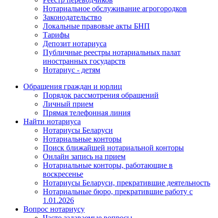
Нотариальное обслуживание агрогородков
Законодательство
Локальные правовые акты БНП
Тарифы
Депозит нотариуса
Публичные реестры нотариальных палат
иностранных государств
Нотариус - детям
Обращения граждан и юрлиц
Порядок рассмотрения обращений
Личный прием
Прямая телефонная линия
Найти нотариуса
Нотариусы Беларуси
Нотариальные конторы
Поиск ближайшей нотариальной конторы
Онлайн запись на прием
Нотариальные конторы, работающие в
воскресенье
Нотариусы Беларуси, прекратившие деятельность
Нотариальные бюро, прекратившие работу с
1.01.2026
Вопрос нотариусу
Часто задаваемые вопросы