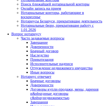
Поиск ближайшей нотариальной конторы
Онлайн запись на прием
Нотариальные конторы, работающие в
воскресенье
Нотариусы Беларуси, прекратившие деятельность
Нотариальные бюро, прекратившие работу с
1.01.2026
Вопрос нотариусу
Часто задаваемые вопросы
Завещание
Доверенности
Брачный договор
Наследство
Приватизация
Исполнительные надписи
Отчуждение недвижимого имущества
Иные вопросы
Нотариус отвечает
Брачные договоры
Доверенности
Договоры купли-продажи, мены, дарения
и&nbsp;иные договоры
с&nbsp;недвижимостью
Завещания