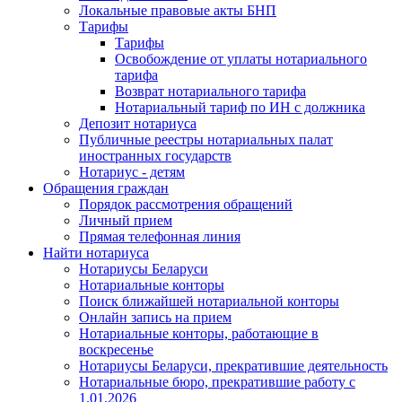
Локальные правовые акты БНП
Тарифы
Тарифы
Освобождение от уплаты нотариального
тарифа
Возврат нотариального тарифа
Нотариальный тариф по ИН с должника
Депозит нотариуса
Публичные реестры нотариальных палат
иностранных государств
Нотариус - детям
Обращения граждан
Порядок рассмотрения обращений
Личный прием
Прямая телефонная линия
Найти нотариуса
Нотариусы Беларуси
Нотариальные конторы
Поиск ближайшей нотариальной конторы
Онлайн запись на прием
Нотариальные конторы, работающие в
воскресенье
Нотариусы Беларуси, прекратившие деятельность
Нотариальные бюро, прекратившие работу с
1.01.2026