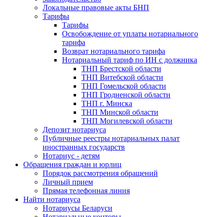
Локальные правовые акты БНП
Тарифы
Тарифы
Освобождение от уплаты нотариального
тарифа
Возврат нотариального тарифа
Нотариальный тариф по ИН с должника
ТНП Брестской области
ТНП Витебской области
ТНП Гомельской области
ТНП Гродненской области
ТНП г. Минска
ТНП Минской области
ТНП Могилевской области
Депозит нотариуса
Публичные реестры нотариальных палат
иностранных государств
Нотариус - детям
Обращения граждан и юрлиц
Порядок рассмотрения обращений
Личный прием
Прямая телефонная линия
Найти нотариуса
Нотариусы Беларуси
Нотариальные конторы