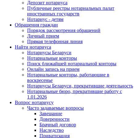
Депозит нотариуса
Публичные реестры нотариальных палат
иностранных государств
Нотариус - детям
Обращения граждан
Порядок рассмотрения обращений
Личный прием
Прямая телефонная линия
Найти нотариуса
Нотариусы Беларуси
Нотариальные конторы
Поиск ближайшей нотариальной конторы
Онлайн запись на прием
Нотариальные конторы, работающие в
воскресенье
Нотариусы Беларуси, прекратившие деятельность
Нотариальные бюро, прекратившие работу с
1.01.2026
Вопрос нотариусу
Часто задаваемые вопросы
Завещание
Доверенности
Брачный договор
Наследство
Приватизация