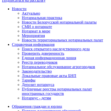
Подписаться на рассылку
Новости
Актуально
Нотариальная практика
Новости Белорусской нотариальной палаты
СМИ о нотариате
Нотариат в мире
Мероприятия
Новости территориальных нотариальных палат
Справочная информация
Поиск открытого наследственного дела
Проверить доверенность
Единая информационная линия
Реестр переводчиков
Нотариальное обслуживание агрогородков
Законодательство
Локальные правовые акты БНП
Тарифы
Депозит нотариуса
Публичные реестры нотариальных палат
иностранных государств
Нотариус - детям
Обращения граждан и юрлиц
Порядок рассмотрения обращений