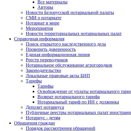
Все материалы
Авторы
Новости Белорусской нотариальной палаты
СМИ о нотариате
Нотариат в мире
Мероприятия
Новости территориальных нотариальных палат
Справочная информация
Поиск открытого наследственного дела
Проверить доверенность
Единая информационная линия
Реестр переводчиков
Нотариальное обслуживание агрогородков
Законодательство
Локальные правовые акты БНП
Тарифы
Тарифы
Освобождение от уплаты нотариального тари
Возврат нотариального тарифа
Нотариальный тариф по ИН с должника
Депозит нотариуса
Публичные реестры нотариальных палат иностранн
Нотариус - детям
Обращения граждан
Порядок рассмотрения обращений