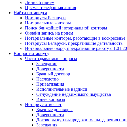
Личный прием
Прямая телефонная линия
Найти нотариуса
Нотариусы Беларуси
Нотариальные конторы
Поиск ближайшей нотариальной конторы
Онлайн запись на прием
Нотариальные конторы, работающие в воскресенье
Нотариусы Беларуси, прекратившие деятельность
Нотариальные бюро, прекратившие работу с 1.01.2
Вопрос нотариусу
Часто задаваемые вопросы
Завещание
Доверенности
Брачный договор
Наследство
Приватизация
Исполнительные надписи
Отчуждение недвижимого имущества
Иные вопросы
Нотариус отвечает
Брачные договоры
Доверенности
Договоры купли-продажи, мены, дарения и и
Завещания