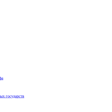
фа
ых государств