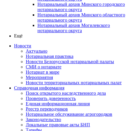
Нотариальный архив Минского городского
нотариального округа
Нотариальный архив Минского областного
нотариального округа
Нотариальный архив Могилевского
нотариального округа
Ещё
Новости
Актуально
Нотариальная практика
Новости Белорусской нотариальной палаты
СМИ о нотариате
Нотариат в мире
Мероприятия
Новости территориальных нотариальных палат
Справочная информация
Поиск открытого наследственного дела
Проверить доверенность
Единая информационная линия
Реестр переводчиков
Нотариальное обслуживание агрогородков
Законодательство
Локальные правовые акты БНП
Тарифы