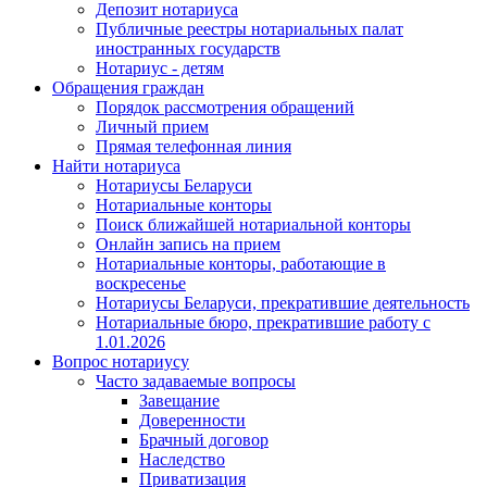
Депозит нотариуса
Публичные реестры нотариальных палат
иностранных государств
Нотариус - детям
Обращения граждан
Порядок рассмотрения обращений
Личный прием
Прямая телефонная линия
Найти нотариуса
Нотариусы Беларуси
Нотариальные конторы
Поиск ближайшей нотариальной конторы
Онлайн запись на прием
Нотариальные конторы, работающие в
воскресенье
Нотариусы Беларуси, прекратившие деятельность
Нотариальные бюро, прекратившие работу с
1.01.2026
Вопрос нотариусу
Часто задаваемые вопросы
Завещание
Доверенности
Брачный договор
Наследство
Приватизация