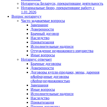
Нотариусы Беларуси, прекратившие деятельность
Нотариальные бюро, прекратившие работу с
1.01.2026
Вопрос нотариусу
Часто задаваемые вопросы
Завещание
Доверенности
Брачный договор
Наследство
Приватизация
Исполнительные надписи
Отчуждение недвижимого имущества
Иные вопросы
Нотариус отвечает
Брачные договоры
Доверенности
Договоры купли-продажи, мены, дарения
и&nbsp;иные договоры
с&nbsp;недвижимостью
Завещания
Иные вопросы
Исполнительные надписи
Наследство
Приватизация
Прочие договоры