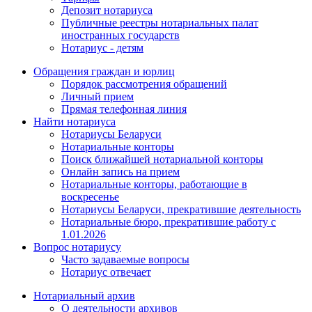
Депозит нотариуса
Публичные реестры нотариальных палат
иностранных государств
Нотариус - детям
Обращения граждан и юрлиц
Порядок рассмотрения обращений
Личный прием
Прямая телефонная линия
Найти нотариуса
Нотариусы Беларуси
Нотариальные конторы
Поиск ближайшей нотариальной конторы
Онлайн запись на прием
Нотариальные конторы, работающие в
воскресенье
Нотариусы Беларуси, прекратившие деятельность
Нотариальные бюро, прекратившие работу с
1.01.2026
Вопрос нотариусу
Часто задаваемые вопросы
Нотариус отвечает
Нотариальный архив
О деятельности архивов