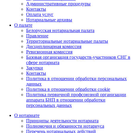
Административные процедуры
Контакты
Оплата услуг
Нотариальные архивы
О палате
Белорусская нотариальная палата
Правление
Территориальные нотариальные палаты
Дисциплинарная комиссия
Ревизионная комиссия
Базовая организация государств-участников СНГ в
сфере нотариата
Закупки
Контакты
Политика в отношении обработки персональных
данных
Политика в отношении обработки cookie
Политика первичной профсоюзной организации
аппарата БНП в отношении обработки
персональных данных
О нотариате
Принципы деятельности нотариата
Полномочия и обязанности нотариуса
Перечень нотариальных действий