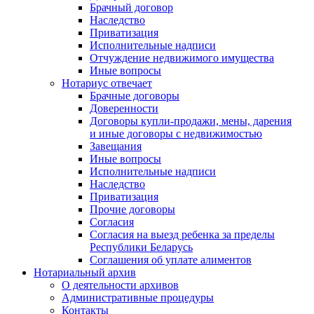
Брачный договор
Наследство
Приватизация
Исполнительные надписи
Отчуждение недвижимого имущества
Иные вопросы
Нотариус отвечает
Брачные договоры
Доверенности
Договоры купли-продажи, мены, дарения
и иные договоры с недвижимостью
Завещания
Иные вопросы
Исполнительные надписи
Наследство
Приватизация
Прочие договоры
Согласия
Согласия на выезд ребенка за пределы
Республики Беларусь
Соглашения об уплате алиментов
Нотариальный архив
О деятельности архивов
Административные процедуры
Контакты