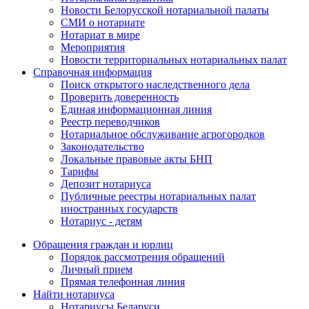
Новости Белорусской нотариальной палаты
СМИ о нотариате
Нотариат в мире
Мероприятия
Новости территориальных нотариальных палат
Справочная информация
Поиск открытого наследственного дела
Проверить доверенность
Единая информационная линия
Реестр переводчиков
Нотариальное обслуживание агрогородков
Законодательство
Локальные правовые акты БНП
Тарифы
Депозит нотариуса
Публичные реестры нотариальных палат
иностранных государств
Нотариус - детям
Обращения граждан и юрлиц
Порядок рассмотрения обращений
Личный прием
Прямая телефонная линия
Найти нотариуса
Нотариусы Беларуси