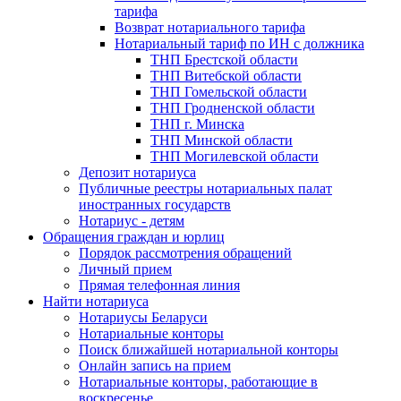
тарифа
Возврат нотариального тарифа
Нотариальный тариф по ИН с должника
ТНП Брестской области
ТНП Витебской области
ТНП Гомельской области
ТНП Гродненской области
ТНП г. Минска
ТНП Минской области
ТНП Могилевской области
Депозит нотариуса
Публичные реестры нотариальных палат
иностранных государств
Нотариус - детям
Обращения граждан и юрлиц
Порядок рассмотрения обращений
Личный прием
Прямая телефонная линия
Найти нотариуса
Нотариусы Беларуси
Нотариальные конторы
Поиск ближайшей нотариальной конторы
Онлайн запись на прием
Нотариальные конторы, работающие в
воскресенье