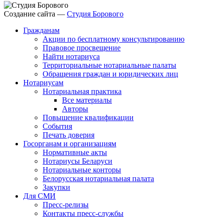
Создание сайта —
Студия Борового
Гражданам
Акции по бесплатному консультированию
Правовое просвещение
Найти нотариуса
Территориальные нотариальные палаты
Обращения граждан и юридических лиц
Нотариусам
Нотариальная практика
Все материалы
Авторы
Повышение квалификации
События
Печать доверия
Госорганам и организациям
Нормативные акты
Нотариусы Беларуси
Нотариальные конторы
Белорусская нотариальная палата
Закупки
Для СМИ
Пресс-релизы
Контакты пресс-службы