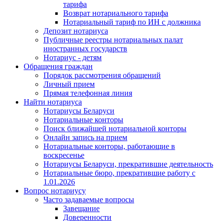
тарифа
Возврат нотариального тарифа
Нотариальный тариф по ИН с должника
Депозит нотариуса
Публичные реестры нотариальных палат
иностранных государств
Нотариус - детям
Обращения граждан
Порядок рассмотрения обращений
Личный прием
Прямая телефонная линия
Найти нотариуса
Нотариусы Беларуси
Нотариальные конторы
Поиск ближайшей нотариальной конторы
Онлайн запись на прием
Нотариальные конторы, работающие в
воскресенье
Нотариусы Беларуси, прекратившие деятельность
Нотариальные бюро, прекратившие работу с
1.01.2026
Вопрос нотариусу
Часто задаваемые вопросы
Завещание
Доверенности