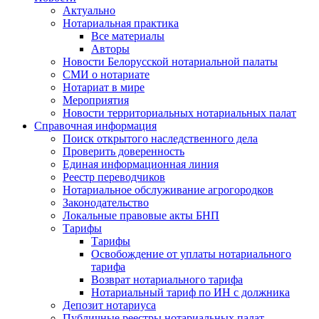
Актуально
Нотариальная практика
Все материалы
Авторы
Новости Белорусской нотариальной палаты
СМИ о нотариате
Нотариат в мире
Мероприятия
Новости территориальных нотариальных палат
Справочная информация
Поиск открытого наследственного дела
Проверить доверенность
Единая информационная линия
Реестр переводчиков
Нотариальное обслуживание агрогородков
Законодательство
Локальные правовые акты БНП
Тарифы
Тарифы
Освобождение от уплаты нотариального
тарифа
Возврат нотариального тарифа
Нотариальный тариф по ИН с должника
Депозит нотариуса
Публичные реестры нотариальных палат