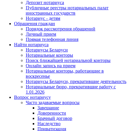
Депозит нотариуса
Публичные реестры нотариальных палат
иностранных государств
Нотариус - детям
Обращения граждан
Порядок рассмотрения обращений
Личный прием
Прямая телефонная линия
Найти нотариуса
Нотариусы Беларуси
Нотариальные конторы
Поиск ближайшей нотариальной конторы
Онлайн запись на прием
Нотариальные конторы, работающие в
воскресенье
Нотариусы Беларуси, прекратившие деятельность
Нотариальные бюро, прекратившие работу с
1.01.2026
Вопрос нотариусу
Часто задаваемые вопросы
Завещание
Доверенности
Брачный договор
Наследство
Приватизация