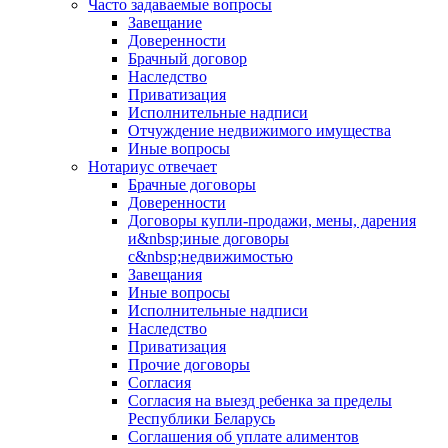
Часто задаваемые вопросы
Завещание
Доверенности
Брачный договор
Наследство
Приватизация
Исполнительные надписи
Отчуждение недвижимого имущества
Иные вопросы
Нотариус отвечает
Брачные договоры
Доверенности
Договоры купли-продажи, мены, дарения
и&nbsp;иные договоры
с&nbsp;недвижимостью
Завещания
Иные вопросы
Исполнительные надписи
Наследство
Приватизация
Прочие договоры
Согласия
Согласия на выезд ребенка за пределы
Республики Беларусь
Соглашения об уплате алиментов