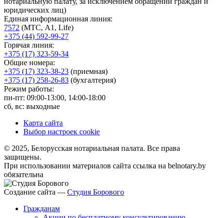
нотариальную палату, за исключением обращений граждан и
юридических лиц)
Единая информационная линия:
7572
(МТС, A1, Life)
+375 (44) 592-99-27
Горячая линия:
+375 (17) 323-59-34
Общие номера:
+375 (17) 323-38-23
(приемная)
+375 (17) 258-26-83
(бухгалтерия)
Режим работы:
пн-пт: 09:00-13:00, 14:00-18:00
сб, вс: выходные
Карта сайта
Выбор настроек cookie
© 2025, Белорусская нотариальная палата. Все права
защищены.
При использовании материалов сайта ссылка на belnotary.by
обязательна
Создание сайта —
Студия Борового
Гражданам
Акции по бесплатному консультированию