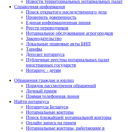
Новости территориальных нотариальных палат
Справочная информация
Поиск открытого наследственного дела
Проверить доверенность
Единая информационная линия
Реестр переводчиков
Нотариальное обслуживание агрогородков
Законодательство
Локальные правовые акты БНП
Тарифы
Депозит нотариуса
Публичные реестры нотариальных палат
иностранных государств
Нотариус - детям
Обращения граждан и юрлиц
Порядок рассмотрения обращений
Личный прием
Прямая телефонная линия
Найти нотариуса
Нотариусы Беларуси
Нотариальные конторы
Поиск ближайшей нотариальной конторы
Онлайн запись на прием
Нотариальные конторы, работающие в