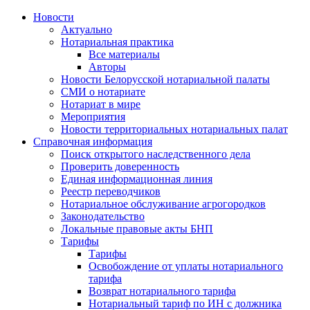
Новости
Актуально
Нотариальная практика
Все материалы
Авторы
Новости Белорусской нотариальной палаты
СМИ о нотариате
Нотариат в мире
Мероприятия
Новости территориальных нотариальных палат
Справочная информация
Поиск открытого наследственного дела
Проверить доверенность
Единая информационная линия
Реестр переводчиков
Нотариальное обслуживание агрогородков
Законодательство
Локальные правовые акты БНП
Тарифы
Тарифы
Освобождение от уплаты нотариального
тарифа
Возврат нотариального тарифа
Нотариальный тариф по ИН с должника