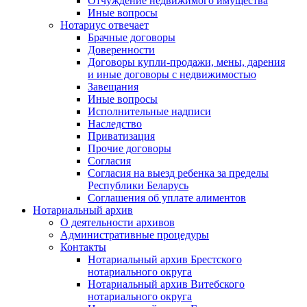
Отчуждение недвижимого имущества
Иные вопросы
Нотариус отвечает
Брачные договоры
Доверенности
Договоры купли-продажи, мены, дарения
и иные договоры с недвижимостью
Завещания
Иные вопросы
Исполнительные надписи
Наследство
Приватизация
Прочие договоры
Согласия
Согласия на выезд ребенка за пределы
Республики Беларусь
Соглашения об уплате алиментов
Нотариальный архив
О деятельности архивов
Административные процедуры
Контакты
Нотариальный архив Брестского
нотариального округа
Нотариальный архив Витебского
нотариального округа