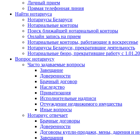
Личный прием
Прямая телефонная линия
Найти нотариуса
Нотариусы Беларуси
Нотариальные конторы
Поиск ближайшей нотариальной конторы
Онлайн запись на прием
Нотариальные конторы, работающие в воскресенье
Нотариусы Беларуси, прекратившие деятельность
Нотариальные бюро, прекратившие работу с 1.01.2
Вопрос нотариусу
Часто задаваемые вопросы
Завещание
Доверенности
Брачный договор
Наследство
Приватизация
Исполнительные надписи
Отчуждение недвижимого имущества
Иные вопросы
Нотариус отвечает
Брачные договоры
Доверенности
Договоры купли-продажи, мены, дарения и и
Завещания