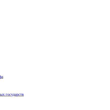
фа
ых государств