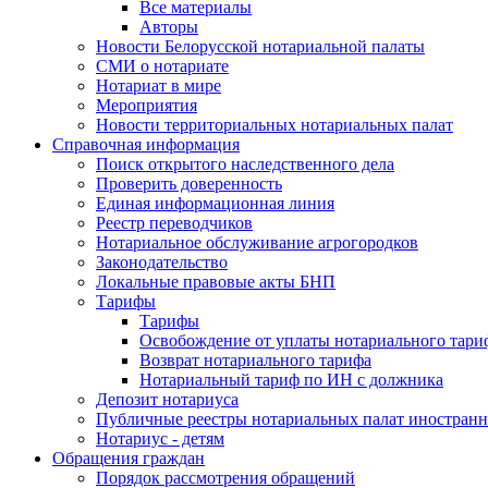
Все материалы
Авторы
Новости Белорусской нотариальной палаты
СМИ о нотариате
Нотариат в мире
Мероприятия
Новости территориальных нотариальных палат
Справочная информация
Поиск открытого наследственного дела
Проверить доверенность
Единая информационная линия
Реестр переводчиков
Нотариальное обслуживание агрогородков
Законодательство
Локальные правовые акты БНП
Тарифы
Тарифы
Освобождение от уплаты нотариального тари
Возврат нотариального тарифа
Нотариальный тариф по ИН с должника
Депозит нотариуса
Публичные реестры нотариальных палат иностранн
Нотариус - детям
Обращения граждан
Порядок рассмотрения обращений