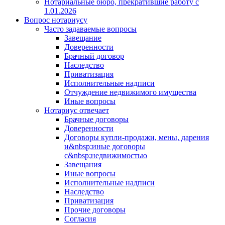
Нотариальные бюро, прекратившие работу с
1.01.2026
Вопрос нотариусу
Часто задаваемые вопросы
Завещание
Доверенности
Брачный договор
Наследство
Приватизация
Исполнительные надписи
Отчуждение недвижимого имущества
Иные вопросы
Нотариус отвечает
Брачные договоры
Доверенности
Договоры купли-продажи, мены, дарения
и&nbsp;иные договоры
с&nbsp;недвижимостью
Завещания
Иные вопросы
Исполнительные надписи
Наследство
Приватизация
Прочие договоры
Согласия