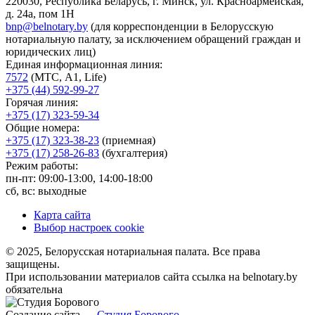
220030, Республика Беларусь, г. Минск, ул. Красноармейская,
д. 24а, пом 1Н
bnp@belnotary.by
(для корреспонденции в Белорусскую
нотариальную палату, за исключением обращений граждан и
юридических лиц)
Единая информационная линия:
7572
(МТС, A1, Life)
+375 (44) 592-99-27
Горячая линия:
+375 (17) 323-59-34
Общие номера:
+375 (17) 323-38-23
(приемная)
+375 (17) 258-26-83
(бухгалтерия)
Режим работы:
пн-пт: 09:00-13:00, 14:00-18:00
сб, вс: выходные
Карта сайта
Выбор настроек cookie
© 2025, Белорусская нотариальная палата. Все права
защищены.
При использовании материалов сайта ссылка на belnotary.by
обязательна
Создание сайта —
Студия Борового