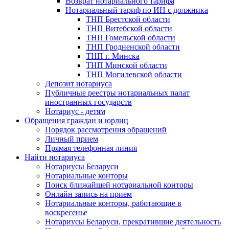
Возврат нотариального тарифа
Нотариальный тариф по ИН с должника
ТНП Брестской области
ТНП Витебской области
ТНП Гомельской области
ТНП Гродненской области
ТНП г. Минска
ТНП Минской области
ТНП Могилевской области
Депозит нотариуса
Публичные реестры нотариальных палат
иностранных государств
Нотариус - детям
Обращения граждан и юрлиц
Порядок рассмотрения обращений
Личный прием
Прямая телефонная линия
Найти нотариуса
Нотариусы Беларуси
Нотариальные конторы
Поиск ближайшей нотариальной конторы
Онлайн запись на прием
Нотариальные конторы, работающие в
воскресенье
Нотариусы Беларуси, прекратившие деятельность