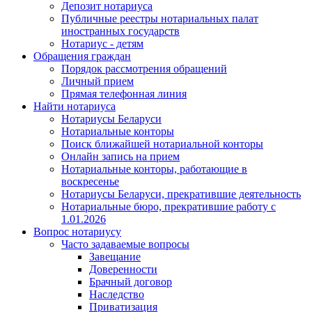
Депозит нотариуса
Публичные реестры нотариальных палат
иностранных государств
Нотариус - детям
Обращения граждан
Порядок рассмотрения обращений
Личный прием
Прямая телефонная линия
Найти нотариуса
Нотариусы Беларуси
Нотариальные конторы
Поиск ближайшей нотариальной конторы
Онлайн запись на прием
Нотариальные конторы, работающие в
воскресенье
Нотариусы Беларуси, прекратившие деятельность
Нотариальные бюро, прекратившие работу с
1.01.2026
Вопрос нотариусу
Часто задаваемые вопросы
Завещание
Доверенности
Брачный договор
Наследство
Приватизация