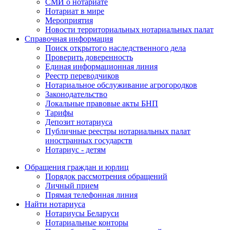
СМИ о нотариате
Нотариат в мире
Мероприятия
Новости территориальных нотариальных палат
Справочная информация
Поиск открытого наследственного дела
Проверить доверенность
Единая информационная линия
Реестр переводчиков
Нотариальное обслуживание агрогородков
Законодательство
Локальные правовые акты БНП
Тарифы
Депозит нотариуса
Публичные реестры нотариальных палат
иностранных государств
Нотариус - детям
Обращения граждан и юрлиц
Порядок рассмотрения обращений
Личный прием
Прямая телефонная линия
Найти нотариуса
Нотариусы Беларуси
Нотариальные конторы