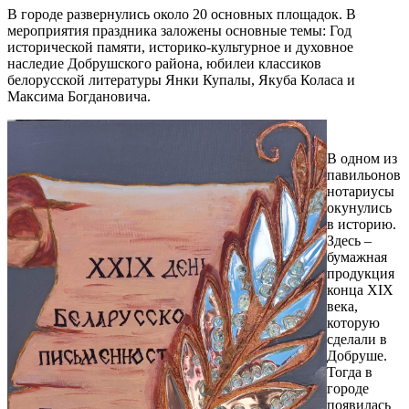
В городе развернулись около 20 основных площадок. В
мероприятия праздника заложены основные темы: Год
исторической памяти, историко-культурное и духовное
наследие Добрушского района, юбилеи классиков
белорусской литературы Янки Купалы, Якуба Коласа и
Максима Богдановича.
В одном из
павильонов
нотариусы
окунулись
в историю.
Здесь –
бумажная
продукция
конца XIX
века,
которую
сделали в
Добруше.
Тогда в
городе
появилась