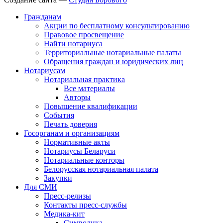
Гражданам
Акции по бесплатному консультированию
Правовое просвещение
Найти нотариуса
Территориальные нотариальные палаты
Обращения граждан и юридических лиц
Нотариусам
Нотариальная практика
Все материалы
Авторы
Повышение квалификации
События
Печать доверия
Госорганам и организациям
Нормативные акты
Нотариусы Беларуси
Нотариальные конторы
Белорусская нотариальная палата
Закупки
Для СМИ
Пресс-релизы
Контакты пресс-службы
Медика-кит
Символика