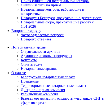
Поиск ближайшей нотариальной конторы
Онлайн запись на прием
Нотариальные конторы, работающие в
воскресенье
Нотариусы Беларуси, прекратившие деятельность
Нотариальные бюро, прекратившие работу с
1.01.2026
Вопрос нотариусу
Часто задаваемые вопросы
Нотариус отвечает
Нотариальный архив
О деятельности архивов
Административные процедуры
Контакты
Оплата услуг
Нотариальные архивы
О палате
Белорусская нотариальная палата
Правление
Территориальные нотариальные палаты
Дисциплинарная комиссия
Ревизионная комиссия
Базовая организация государств-участников СНГ в
сфере нотариата