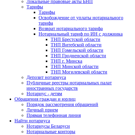
Локальные правовые акты БНП
Тарифы
Тарифы
Освобождение от уплаты нотариального
тарифа
Возврат нотариального тарифа
Нотариальный тариф по ИН с должника
ТНП Брестской области
ТНП Витебской области
ТНП Гомельской области
ТНП Гродненской области
ТНП г. Минска
ТНП Минской области
ТНП Могилевской области
Депозит нотариуса
Публичные реестры нотариальных палат
иностранных государств
Нотариус - детям
Обращения граждан и юрлиц
Порядок рассмотрения обращений
Личный прием
Прямая телефонная линия
Найти нотариуса
Нотариусы Беларуси
Нотариальные конторы