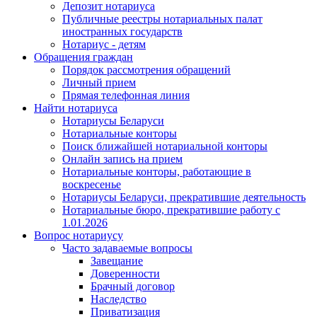
Депозит нотариуса
Публичные реестры нотариальных палат
иностранных государств
Нотариус - детям
Обращения граждан
Порядок рассмотрения обращений
Личный прием
Прямая телефонная линия
Найти нотариуса
Нотариусы Беларуси
Нотариальные конторы
Поиск ближайшей нотариальной конторы
Онлайн запись на прием
Нотариальные конторы, работающие в
воскресенье
Нотариусы Беларуси, прекратившие деятельность
Нотариальные бюро, прекратившие работу с
1.01.2026
Вопрос нотариусу
Часто задаваемые вопросы
Завещание
Доверенности
Брачный договор
Наследство
Приватизация