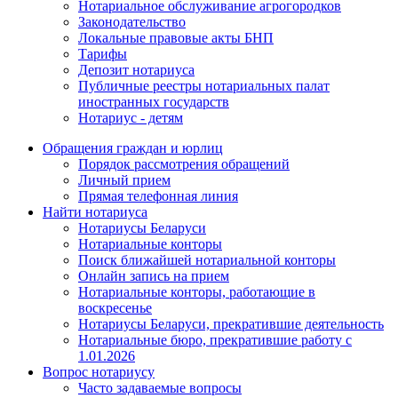
Нотариальное обслуживание агрогородков
Законодательство
Локальные правовые акты БНП
Тарифы
Депозит нотариуса
Публичные реестры нотариальных палат
иностранных государств
Нотариус - детям
Обращения граждан и юрлиц
Порядок рассмотрения обращений
Личный прием
Прямая телефонная линия
Найти нотариуса
Нотариусы Беларуси
Нотариальные конторы
Поиск ближайшей нотариальной конторы
Онлайн запись на прием
Нотариальные конторы, работающие в
воскресенье
Нотариусы Беларуси, прекратившие деятельность
Нотариальные бюро, прекратившие работу с
1.01.2026
Вопрос нотариусу
Часто задаваемые вопросы