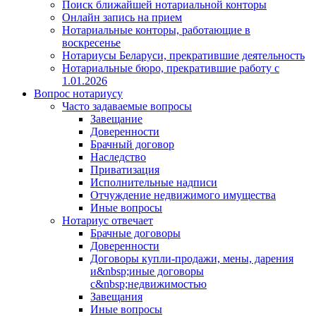
Поиск ближайшей нотариальной конторы
Онлайн запись на прием
Нотариальные конторы, работающие в
воскресенье
Нотариусы Беларуси, прекратившие деятельность
Нотариальные бюро, прекратившие работу с
1.01.2026
Вопрос нотариусу
Часто задаваемые вопросы
Завещание
Доверенности
Брачный договор
Наследство
Приватизация
Исполнительные надписи
Отчуждение недвижимого имущества
Иные вопросы
Нотариус отвечает
Брачные договоры
Доверенности
Договоры купли-продажи, мены, дарения
и&nbsp;иные договоры
с&nbsp;недвижимостью
Завещания
Иные вопросы