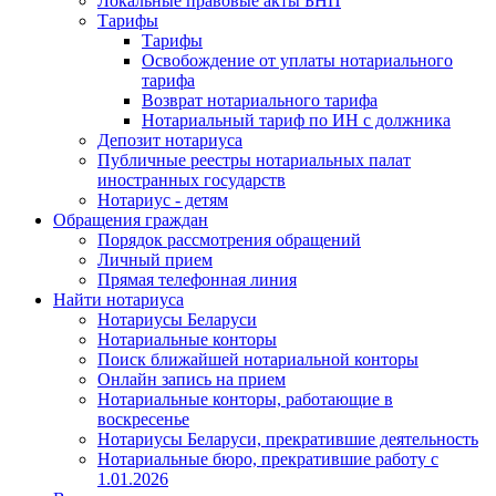
Локальные правовые акты БНП
Тарифы
Тарифы
Освобождение от уплаты нотариального
тарифа
Возврат нотариального тарифа
Нотариальный тариф по ИН с должника
Депозит нотариуса
Публичные реестры нотариальных палат
иностранных государств
Нотариус - детям
Обращения граждан
Порядок рассмотрения обращений
Личный прием
Прямая телефонная линия
Найти нотариуса
Нотариусы Беларуси
Нотариальные конторы
Поиск ближайшей нотариальной конторы
Онлайн запись на прием
Нотариальные конторы, работающие в
воскресенье
Нотариусы Беларуси, прекратившие деятельность
Нотариальные бюро, прекратившие работу с
1.01.2026