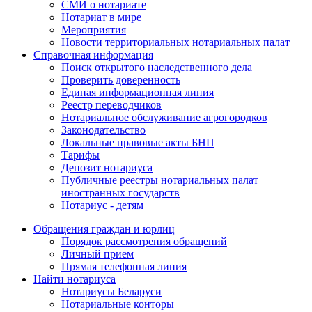
СМИ о нотариате
Нотариат в мире
Мероприятия
Новости территориальных нотариальных палат
Справочная информация
Поиск открытого наследственного дела
Проверить доверенность
Единая информационная линия
Реестр переводчиков
Нотариальное обслуживание агрогородков
Законодательство
Локальные правовые акты БНП
Тарифы
Депозит нотариуса
Публичные реестры нотариальных палат
иностранных государств
Нотариус - детям
Обращения граждан и юрлиц
Порядок рассмотрения обращений
Личный прием
Прямая телефонная линия
Найти нотариуса
Нотариусы Беларуси
Нотариальные конторы