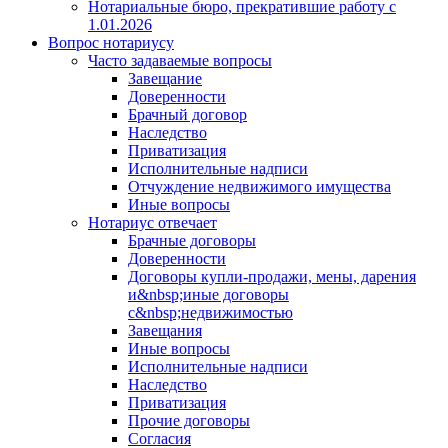
Нотариальные бюро, прекратившие работу с
1.01.2026
Вопрос нотариусу
Часто задаваемые вопросы
Завещание
Доверенности
Брачный договор
Наследство
Приватизация
Исполнительные надписи
Отчуждение недвижимого имущества
Иные вопросы
Нотариус отвечает
Брачные договоры
Доверенности
Договоры купли-продажи, мены, дарения
и&nbsp;иные договоры
с&nbsp;недвижимостью
Завещания
Иные вопросы
Исполнительные надписи
Наследство
Приватизация
Прочие договоры
Согласия