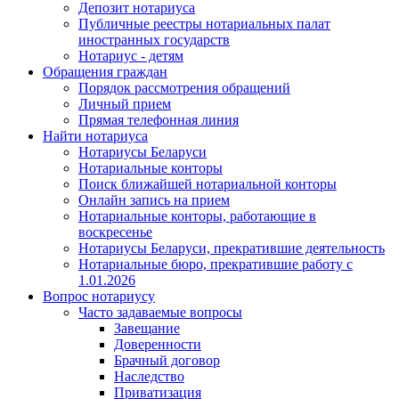
Депозит нотариуса
Публичные реестры нотариальных палат
иностранных государств
Нотариус - детям
Обращения граждан
Порядок рассмотрения обращений
Личный прием
Прямая телефонная линия
Найти нотариуса
Нотариусы Беларуси
Нотариальные конторы
Поиск ближайшей нотариальной конторы
Онлайн запись на прием
Нотариальные конторы, работающие в
воскресенье
Нотариусы Беларуси, прекратившие деятельность
Нотариальные бюро, прекратившие работу с
1.01.2026
Вопрос нотариусу
Часто задаваемые вопросы
Завещание
Доверенности
Брачный договор
Наследство
Приватизация