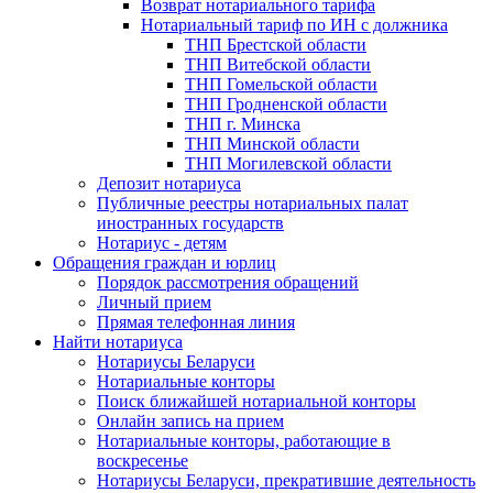
Возврат нотариального тарифа
Нотариальный тариф по ИН с должника
ТНП Брестской области
ТНП Витебской области
ТНП Гомельской области
ТНП Гродненской области
ТНП г. Минска
ТНП Минской области
ТНП Могилевской области
Депозит нотариуса
Публичные реестры нотариальных палат
иностранных государств
Нотариус - детям
Обращения граждан и юрлиц
Порядок рассмотрения обращений
Личный прием
Прямая телефонная линия
Найти нотариуса
Нотариусы Беларуси
Нотариальные конторы
Поиск ближайшей нотариальной конторы
Онлайн запись на прием
Нотариальные конторы, работающие в
воскресенье
Нотариусы Беларуси, прекратившие деятельность