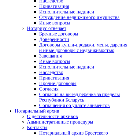
Наследство
Приватизация
Исполнительные надписи
Отчуждение недвижимого имущества
Иные вопросы
Нотариус отвечает
Брачные договоры
Доверенности
Договоры купли-продажи, мены, дарения
и иные договоры с недвижимостью
Завещания
Иные вопросы
Исполнительные надписи
Наследство
Приватизация
Прочие договоры
Согласия
Согласия на выезд ребенка за пределы
Республики Беларусь
Соглашения об уплате алиментов
Нотариальный архив
О деятельности архивов
Административные процедуры
Контакты
Нотариальный архив Брестского