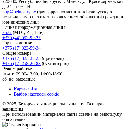
220030, Республика Беларусь, г. Минск, ул. Красноармейская,
д. 24а, пом 1Н
bnp@belnotary.by
(для корреспонденции в Белорусскую
нотариальную палату, за исключением обращений граждан и
юридических лиц)
Единая информационная линия:
7572
(МТС, A1, Life)
+375 (44) 592-99-27
Горячая линия:
+375 (17) 323-59-34
Общие номера:
+375 (17) 323-38-23
(приемная)
+375 (17) 258-26-83
(бухгалтерия)
Режим работы:
пн-пт: 09:00-13:00, 14:00-18:00
сб, вс: выходные
Карта сайта
Выбор настроек cookie
© 2025, Белорусская нотариальная палата. Все права
защищены.
При использовании материалов сайта ссылка на belnotary.by
обязательна