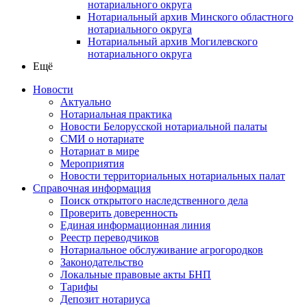
нотариального округа
Нотариальный архив Минского областного
нотариального округа
Нотариальный архив Могилевского
нотариального округа
Ещё
Новости
Актуально
Нотариальная практика
Новости Белорусской нотариальной палаты
СМИ о нотариате
Нотариат в мире
Мероприятия
Новости территориальных нотариальных палат
Справочная информация
Поиск открытого наследственного дела
Проверить доверенность
Единая информационная линия
Реестр переводчиков
Нотариальное обслуживание агрогородков
Законодательство
Локальные правовые акты БНП
Тарифы
Депозит нотариуса