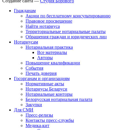
Создание сайта —
Студия Борового
Гражданам
Акции по бесплатному консультированию
Правовое просвещение
Найти нотариуса
Территориальные нотариальные палаты
Обращения граждан и юридических лиц
Нотариусам
Нотариальная практика
Все материалы
Авторы
Повышение квалификации
События
Печать доверия
Госорганам и организациям
Нормативные акты
Нотариусы Беларуси
Нотариальные конторы
Белорусская нотариальная палата
Закупки
Для СМИ
Пресс-релизы
Контакты пресс-службы
Медика-кит