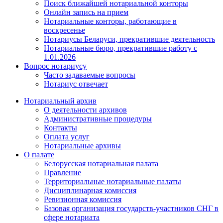
Поиск ближайшей нотариальной конторы
Онлайн запись на прием
Нотариальные конторы, работающие в
воскресенье
Нотариусы Беларуси, прекратившие деятельность
Нотариальные бюро, прекратившие работу с
1.01.2026
Вопрос нотариусу
Часто задаваемые вопросы
Нотариус отвечает
Нотариальный архив
О деятельности архивов
Административные процедуры
Контакты
Оплата услуг
Нотариальные архивы
О палате
Белорусская нотариальная палата
Правление
Территориальные нотариальные палаты
Дисциплинарная комиссия
Ревизионная комиссия
Базовая организация государств-участников СНГ в
сфере нотариата