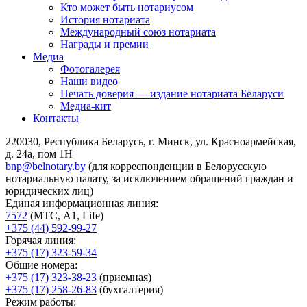
Кто может быть нотариусом
История нотариата
Международный союз нотариата
Награды и премии
Медиа
Фотогалерея
Наши видео
Печать доверия — издание нотариата Беларуси
Медиа-кит
Контакты
220030, Республика Беларусь, г. Минск, ул. Красноармейская,
д. 24а, пом 1Н
bnp@belnotary.by
(для корреспонденции в Белорусскую
нотариальную палату, за исключением обращений граждан и
юридических лиц)
Единая информационная линия:
7572
(МТС, A1, Life)
+375 (44) 592-99-27
Горячая линия:
+375 (17) 323-59-34
Общие номера:
+375 (17) 323-38-23
(приемная)
+375 (17) 258-26-83
(бухгалтерия)
Режим работы: