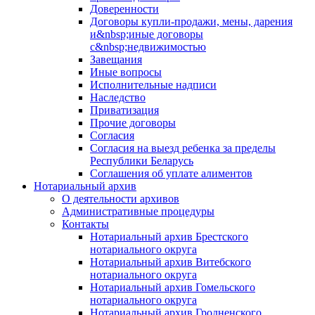
Доверенности
Договоры купли-продажи, мены, дарения
и&nbsp;иные договоры
с&nbsp;недвижимостью
Завещания
Иные вопросы
Исполнительные надписи
Наследство
Приватизация
Прочие договоры
Согласия
Согласия на выезд ребенка за пределы
Республики Беларусь
Соглашения об уплате алиментов
Нотариальный архив
О деятельности архивов
Административные процедуры
Контакты
Нотариальный архив Брестского
нотариального округа
Нотариальный архив Витебского
нотариального округа
Нотариальный архив Гомельского
нотариального округа
Нотариальный архив Гродненского