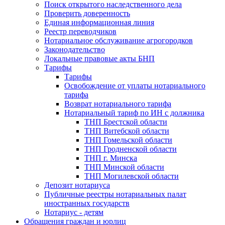
Поиск открытого наследственного дела
Проверить доверенность
Единая информационная линия
Реестр переводчиков
Нотариальное обслуживание агрогородков
Законодательство
Локальные правовые акты БНП
Тарифы
Тарифы
Освобождение от уплаты нотариального
тарифа
Возврат нотариального тарифа
Нотариальный тариф по ИН с должника
ТНП Брестской области
ТНП Витебской области
ТНП Гомельской области
ТНП Гродненской области
ТНП г. Минска
ТНП Минской области
ТНП Могилевской области
Депозит нотариуса
Публичные реестры нотариальных палат
иностранных государств
Нотариус - детям
Обращения граждан и юрлиц