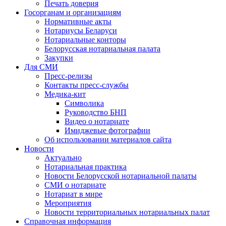
Печать доверия
Госорганам и организациям
Нормативные акты
Нотариусы Беларуси
Нотариальные конторы
Белорусская нотариальная палата
Закупки
Для СМИ
Пресс-релизы
Контакты пресс-службы
Медика-кит
Символика
Руководство БНП
Видео о нотариате
Имиджевые фотографии
Об использовании материалов сайта
Новости
Актуально
Нотариальная практика
Новости Белорусской нотариальной палаты
СМИ о нотариате
Нотариат в мире
Мероприятия
Новости территориальных нотариальных палат
Справочная информация