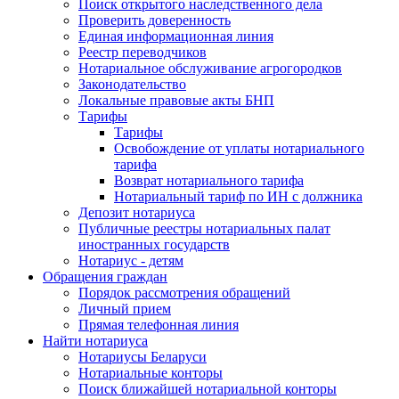
Поиск открытого наследственного дела
Проверить доверенность
Единая информационная линия
Реестр переводчиков
Нотариальное обслуживание агрогородков
Законодательство
Локальные правовые акты БНП
Тарифы
Тарифы
Освобождение от уплаты нотариального
тарифа
Возврат нотариального тарифа
Нотариальный тариф по ИН с должника
Депозит нотариуса
Публичные реестры нотариальных палат
иностранных государств
Нотариус - детям
Обращения граждан
Порядок рассмотрения обращений
Личный прием
Прямая телефонная линия
Найти нотариуса
Нотариусы Беларуси
Нотариальные конторы
Поиск ближайшей нотариальной конторы