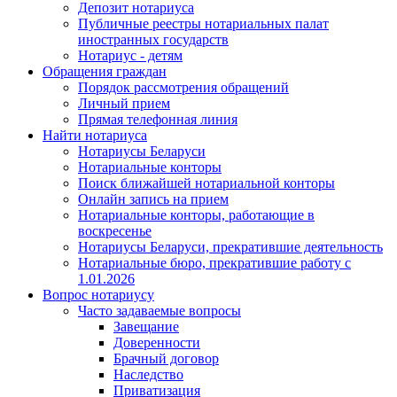
Депозит нотариуса
Публичные реестры нотариальных палат
иностранных государств
Нотариус - детям
Обращения граждан
Порядок рассмотрения обращений
Личный прием
Прямая телефонная линия
Найти нотариуса
Нотариусы Беларуси
Нотариальные конторы
Поиск ближайшей нотариальной конторы
Онлайн запись на прием
Нотариальные конторы, работающие в
воскресенье
Нотариусы Беларуси, прекратившие деятельность
Нотариальные бюро, прекратившие работу с
1.01.2026
Вопрос нотариусу
Часто задаваемые вопросы
Завещание
Доверенности
Брачный договор
Наследство
Приватизация