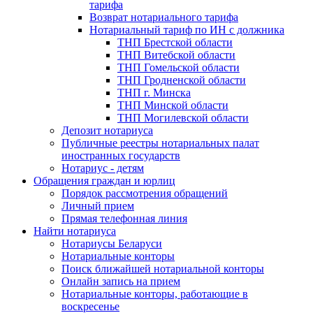
тарифа
Возврат нотариального тарифа
Нотариальный тариф по ИН с должника
ТНП Брестской области
ТНП Витебской области
ТНП Гомельской области
ТНП Гродненской области
ТНП г. Минска
ТНП Минской области
ТНП Могилевской области
Депозит нотариуса
Публичные реестры нотариальных палат
иностранных государств
Нотариус - детям
Обращения граждан и юрлиц
Порядок рассмотрения обращений
Личный прием
Прямая телефонная линия
Найти нотариуса
Нотариусы Беларуси
Нотариальные конторы
Поиск ближайшей нотариальной конторы
Онлайн запись на прием
Нотариальные конторы, работающие в
воскресенье