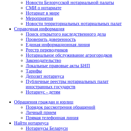
Новости Белорусской нотариальной палаты
СМИ о нотариате
Нотариат в мире
Мероприятия
Новости территориальных нотариальных палат
Справочная информация
Поиск открытого наследственного дела
Проверить доверенность
Единая информационная линия
Реестр переводчиков
Нотариальное обслуживание агрогородков
Законодательство
Локальные правовые акты БНП
Тарифы
Депозит нотариуса
Публичные реестры нотариальных палат
иностранных государств
Нотариус - детям
Обращения граждан и юрлиц
Порядок рассмотрения обращений
Личный прием
Прямая телефонная линия
Найти нотариуса
Нотариусы Беларуси