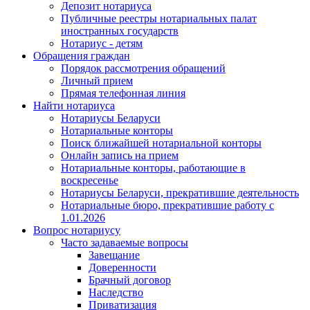
Депозит нотариуса
Публичные реестры нотариальных палат
иностранных государств
Нотариус - детям
Обращения граждан
Порядок рассмотрения обращений
Личный прием
Прямая телефонная линия
Найти нотариуса
Нотариусы Беларуси
Нотариальные конторы
Поиск ближайшей нотариальной конторы
Онлайн запись на прием
Нотариальные конторы, работающие в
воскресенье
Нотариусы Беларуси, прекратившие деятельность
Нотариальные бюро, прекратившие работу с
1.01.2026
Вопрос нотариусу
Часто задаваемые вопросы
Завещание
Доверенности
Брачный договор
Наследство
Приватизация