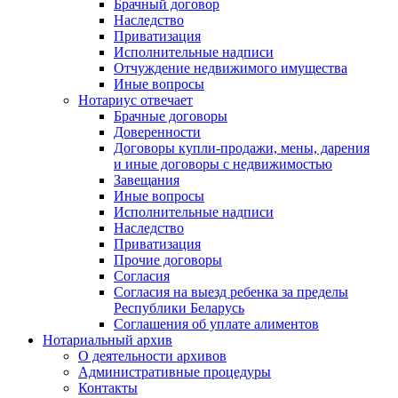
Брачный договор
Наследство
Приватизация
Исполнительные надписи
Отчуждение недвижимого имущества
Иные вопросы
Нотариус отвечает
Брачные договоры
Доверенности
Договоры купли-продажи, мены, дарения
и иные договоры с недвижимостью
Завещания
Иные вопросы
Исполнительные надписи
Наследство
Приватизация
Прочие договоры
Согласия
Согласия на выезд ребенка за пределы
Республики Беларусь
Соглашения об уплате алиментов
Нотариальный архив
О деятельности архивов
Административные процедуры
Контакты