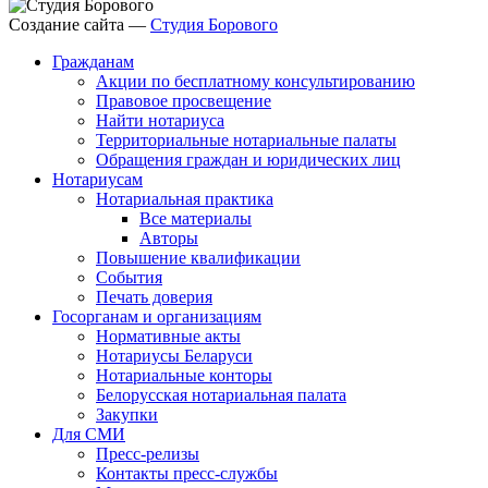
Создание сайта —
Студия Борового
Гражданам
Акции по бесплатному консультированию
Правовое просвещение
Найти нотариуса
Территориальные нотариальные палаты
Обращения граждан и юридических лиц
Нотариусам
Нотариальная практика
Все материалы
Авторы
Повышение квалификации
События
Печать доверия
Госорганам и организациям
Нормативные акты
Нотариусы Беларуси
Нотариальные конторы
Белорусская нотариальная палата
Закупки
Для СМИ
Пресс-релизы
Контакты пресс-службы