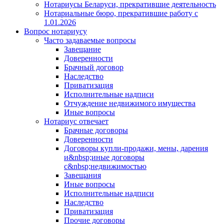
Нотариусы Беларуси, прекратившие деятельность
Нотариальные бюро, прекратившие работу с
1.01.2026
Вопрос нотариусу
Часто задаваемые вопросы
Завещание
Доверенности
Брачный договор
Наследство
Приватизация
Исполнительные надписи
Отчуждение недвижимого имущества
Иные вопросы
Нотариус отвечает
Брачные договоры
Доверенности
Договоры купли-продажи, мены, дарения
и&nbsp;иные договоры
с&nbsp;недвижимостью
Завещания
Иные вопросы
Исполнительные надписи
Наследство
Приватизация
Прочие договоры