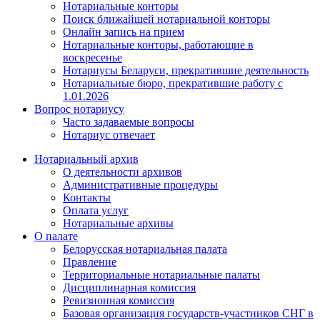
Нотариальные конторы
Поиск ближайшей нотариальной конторы
Онлайн запись на прием
Нотариальные конторы, работающие в
воскресенье
Нотариусы Беларуси, прекратившие деятельность
Нотариальные бюро, прекратившие работу с
1.01.2026
Вопрос нотариусу
Часто задаваемые вопросы
Нотариус отвечает
Нотариальный архив
О деятельности архивов
Административные процедуры
Контакты
Оплата услуг
Нотариальные архивы
О палате
Белорусская нотариальная палата
Правление
Территориальные нотариальные палаты
Дисциплинарная комиссия
Ревизионная комиссия
Базовая организация государств-участников СНГ в