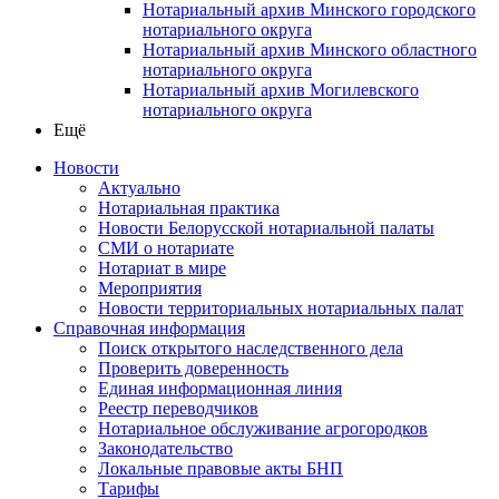
Нотариальный архив Минского городского
нотариального округа
Нотариальный архив Минского областного
нотариального округа
Нотариальный архив Могилевского
нотариального округа
Ещё
Новости
Актуально
Нотариальная практика
Новости Белорусской нотариальной палаты
СМИ о нотариате
Нотариат в мире
Мероприятия
Новости территориальных нотариальных палат
Справочная информация
Поиск открытого наследственного дела
Проверить доверенность
Единая информационная линия
Реестр переводчиков
Нотариальное обслуживание агрогородков
Законодательство
Локальные правовые акты БНП
Тарифы