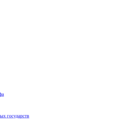
фа
ых государств