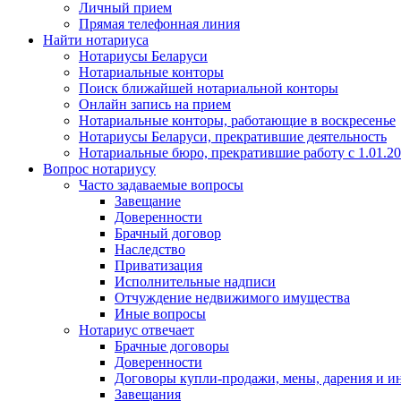
Личный прием
Прямая телефонная линия
Найти нотариуса
Нотариусы Беларуси
Нотариальные конторы
Поиск ближайшей нотариальной конторы
Онлайн запись на прием
Нотариальные конторы, работающие в воскресенье
Нотариусы Беларуси, прекратившие деятельность
Нотариальные бюро, прекратившие работу с 1.01.2
Вопрос нотариусу
Часто задаваемые вопросы
Завещание
Доверенности
Брачный договор
Наследство
Приватизация
Исполнительные надписи
Отчуждение недвижимого имущества
Иные вопросы
Нотариус отвечает
Брачные договоры
Доверенности
Договоры купли-продажи, мены, дарения и и
Завещания