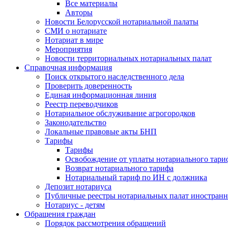
Все материалы
Авторы
Новости Белорусской нотариальной палаты
СМИ о нотариате
Нотариат в мире
Мероприятия
Новости территориальных нотариальных палат
Справочная информация
Поиск открытого наследственного дела
Проверить доверенность
Единая информационная линия
Реестр переводчиков
Нотариальное обслуживание агрогородков
Законодательство
Локальные правовые акты БНП
Тарифы
Тарифы
Освобождение от уплаты нотариального тари
Возврат нотариального тарифа
Нотариальный тариф по ИН с должника
Депозит нотариуса
Публичные реестры нотариальных палат иностранн
Нотариус - детям
Обращения граждан
Порядок рассмотрения обращений