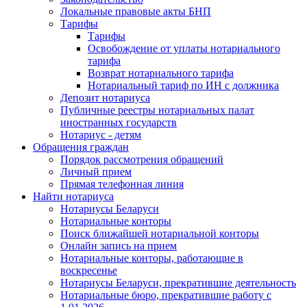
Локальные правовые акты БНП
Тарифы
Тарифы
Освобождение от уплаты нотариального
тарифа
Возврат нотариального тарифа
Нотариальный тариф по ИН с должника
Депозит нотариуса
Публичные реестры нотариальных палат
иностранных государств
Нотариус - детям
Обращения граждан
Порядок рассмотрения обращений
Личный прием
Прямая телефонная линия
Найти нотариуса
Нотариусы Беларуси
Нотариальные конторы
Поиск ближайшей нотариальной конторы
Онлайн запись на прием
Нотариальные конторы, работающие в
воскресенье
Нотариусы Беларуси, прекратившие деятельность
Нотариальные бюро, прекратившие работу с