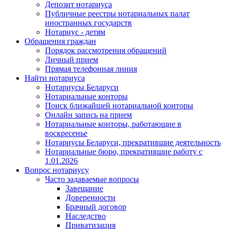
Депозит нотариуса
Публичные реестры нотариальных палат
иностранных государств
Нотариус - детям
Обращения граждан
Порядок рассмотрения обращений
Личный прием
Прямая телефонная линия
Найти нотариуса
Нотариусы Беларуси
Нотариальные конторы
Поиск ближайшей нотариальной конторы
Онлайн запись на прием
Нотариальные конторы, работающие в
воскресенье
Нотариусы Беларуси, прекратившие деятельность
Нотариальные бюро, прекратившие работу с
1.01.2026
Вопрос нотариусу
Часто задаваемые вопросы
Завещание
Доверенности
Брачный договор
Наследство
Приватизация