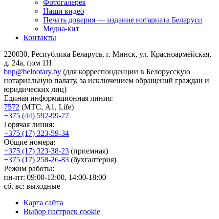
Фотогалерея
Наши видео
Печать доверия — издание нотариата Беларуси
Медиа-кит
Контакты
220030, Республика Беларусь, г. Минск, ул. Красноармейская,
д. 24а, пом 1Н
bnp@belnotary.by
(для корреспонденции в Белорусскую
нотариальную палату, за исключением обращений граждан и
юридических лиц)
Единая информационная линия:
7572
(МТС, A1, Life)
+375 (44) 592-99-27
Горячая линия:
+375 (17) 323-59-34
Общие номера:
+375 (17) 323-38-23
(приемная)
+375 (17) 258-26-83
(бухгалтерия)
Режим работы:
пн-пт: 09:00-13:00, 14:00-18:00
сб, вс: выходные
Карта сайта
Выбор настроек cookie