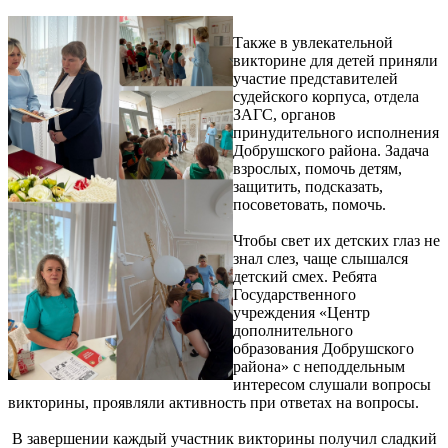
Также в увлекательной
викторине для детей приняли
участие представителей
судейского корпуса, отдела
ЗАГС, органов
принудительного исполнения
Добрушского района. Задача
взрослых, помочь детям,
защитить, подсказать,
посоветовать, помочь.
Чтобы свет их детских глаз не
знал слез, чаще слышался
детский смех. Ребята
Государственного
учреждения «Центр
дополнительного
образования Добрушского
района» с неподдельным
интересом слушали вопросы
викторины, проявляли активность при ответах на вопросы.
В завершении каждый участник викторины получил сладкий