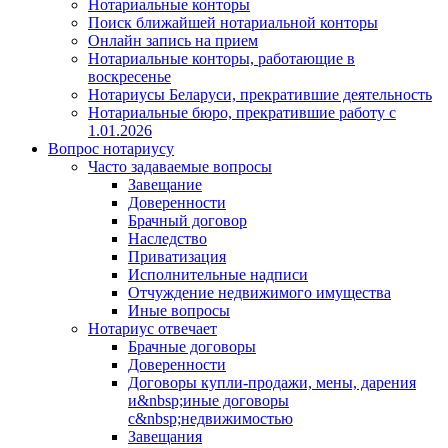
Нотариальные конторы
Поиск ближайшей нотариальной конторы
Онлайн запись на прием
Нотариальные конторы, работающие в
воскресенье
Нотариусы Беларуси, прекратившие деятельность
Нотариальные бюро, прекратившие работу с
1.01.2026
Вопрос нотариусу
Часто задаваемые вопросы
Завещание
Доверенности
Брачный договор
Наследство
Приватизация
Исполнительные надписи
Отчуждение недвижимого имущества
Иные вопросы
Нотариус отвечает
Брачные договоры
Доверенности
Договоры купли-продажи, мены, дарения
и&nbsp;иные договоры
с&nbsp;недвижимостью
Завещания