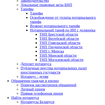
Законодательство
Локальные правовые акты БНП
Тарифы
Тарифы
Освобождение от уплаты нотариального
тарифа
Возврат нотариального тарифа
Нотариальный тариф по ИН с должника
ТНП Брестской области
ТНП Витебской области
ТНП Гомельской области
ТНП Гродненской области
ТНП г. Минска
ТНП Минской области
ТНП Могилевской области
Депозит нотариуса
Публичные реестры нотариальных палат
иностранных государств
Нотариус - детям
Обращения граждан и юрлиц
Порядок рассмотрения обращений
Личный прием
Прямая телефонная линия
Найти нотариуса
Нотариусы Беларуси