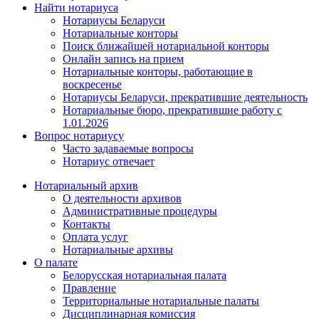
Найти нотариуса
Нотариусы Беларуси
Нотариальные конторы
Поиск ближайшей нотариальной конторы
Онлайн запись на прием
Нотариальные конторы, работающие в
воскресенье
Нотариусы Беларуси, прекратившие деятельность
Нотариальные бюро, прекратившие работу с
1.01.2026
Вопрос нотариусу
Часто задаваемые вопросы
Нотариус отвечает
Нотариальный архив
О деятельности архивов
Административные процедуры
Контакты
Оплата услуг
Нотариальные архивы
О палате
Белорусская нотариальная палата
Правление
Территориальные нотариальные палаты
Дисциплинарная комиссия