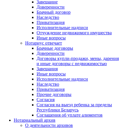
Завещание
Доверенности
Брачный договор
Наследство
Приватизация
Исполнительные надписи
Отчуждение недвижимого имущества
Иные вопросы
Нотариус отвечает
Брачные договоры
Доверенности
Договоры купли-продажи, мены, дарения
и иные договоры с недвижимостью
Завещания
Иные вопросы
Исполнительные надписи
Наследство
Приватизация
Прочие договоры
Согласия
Согласия на выезд ребенка за пределы
Республики Беларусь
Соглашения об уплате алиментов
Нотариальный архив
О деятельности архивов