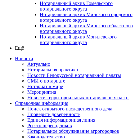
Нотариальный архив Гомельского
нотариального округа
Нотариальный архив Минского городского
нотариального округа
Нотариальный архив Минского областного
нотариального округа
Нотариальный архив Могилевского
нотариального округа
Ещё
Новости
Актуально
Нотариальная практика
Новости Белорусской нотариальной палаты
СМИ о нотариате
Нотариат в мире
Мероприятия
Новости территориальных нотариальных палат
Справочная информация
Поиск открытого наследственного дела
Проверить доверенность
Единая информационная линия
Реестр переводчиков
Нотариальное обслуживание агрогородков
Законодательство