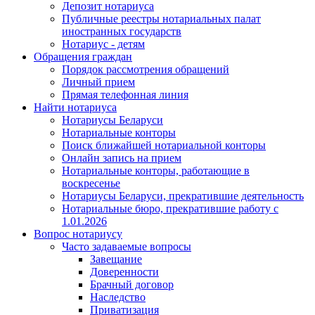
Депозит нотариуса
Публичные реестры нотариальных палат
иностранных государств
Нотариус - детям
Обращения граждан
Порядок рассмотрения обращений
Личный прием
Прямая телефонная линия
Найти нотариуса
Нотариусы Беларуси
Нотариальные конторы
Поиск ближайшей нотариальной конторы
Онлайн запись на прием
Нотариальные конторы, работающие в
воскресенье
Нотариусы Беларуси, прекратившие деятельность
Нотариальные бюро, прекратившие работу с
1.01.2026
Вопрос нотариусу
Часто задаваемые вопросы
Завещание
Доверенности
Брачный договор
Наследство
Приватизация