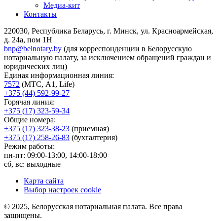
Медиа-кит
Контакты
220030, Республика Беларусь, г. Минск, ул. Красноармейская,
д. 24а, пом 1Н
bnp@belnotary.by
(для корреспонденции в Белорусскую
нотариальную палату, за исключением обращений граждан и
юридических лиц)
Единая информационная линия:
7572
(МТС, A1, Life)
+375 (44) 592-99-27
Горячая линия:
+375 (17) 323-59-34
Общие номера:
+375 (17) 323-38-23
(приемная)
+375 (17) 258-26-83
(бухгалтерия)
Режим работы:
пн-пт: 09:00-13:00, 14:00-18:00
сб, вс: выходные
Карта сайта
Выбор настроек cookie
© 2025, Белорусская нотариальная палата. Все права
защищены.