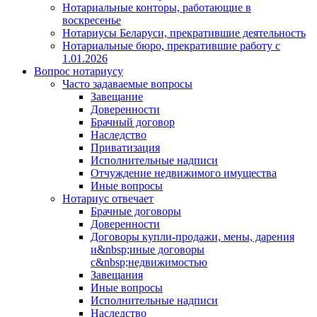
Нотариальные конторы, работающие в
воскресенье
Нотариусы Беларуси, прекратившие деятельность
Нотариальные бюро, прекратившие работу с
1.01.2026
Вопрос нотариусу
Часто задаваемые вопросы
Завещание
Доверенности
Брачный договор
Наследство
Приватизация
Исполнительные надписи
Отчуждение недвижимого имущества
Иные вопросы
Нотариус отвечает
Брачные договоры
Доверенности
Договоры купли-продажи, мены, дарения
и&nbsp;иные договоры
с&nbsp;недвижимостью
Завещания
Иные вопросы
Исполнительные надписи
Наследство