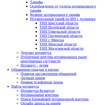
Тарифы
Освобождение от уплаты нотариального
тарифа
Возврат нотариального тарифа
Нотариальный тариф по ИН с должника
ТНП Брестской области
ТНП Витебской области
ТНП Гомельской области
ТНП Гродненской области
ТНП г. Минска
ТНП Минской области
ТНП Могилевской области
Депозит нотариуса
Публичные реестры нотариальных палат
иностранных государств
Нотариус - детям
Обращения граждан и юрлиц
Порядок рассмотрения обращений
Личный прием
Прямая телефонная линия
Найти нотариуса
Нотариусы Беларуси
Нотариальные конторы
Поиск ближайшей нотариальной конторы
Онлайн запись на прием