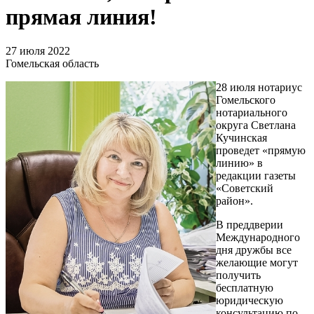
прямая линия!
27 июля 2022
Гомельская область
28 июля нотариус
Гомельского
нотариального
округа Светлана
Кучинская
проведет «прямую
линию» в
редакции газеты
«Советский
район».
В преддверии
Международного
дня дружбы все
желающие могут
получить
бесплатную
юридическую
консультацию по